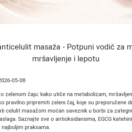
 anticelulit masaža - Potpuni vodič za
mršavljenje i lepotu
2026-05-08
o zelenom čaju: kako utiče na metabolizam, mršavljenje
ako pravilno pripremiti zeleni čaj, koje su preporučene
nti celulit masažom moćan saveznik u borbi za zategnu
aslaga. Saznajte sve o antioksidansima, EGCG katehini
i najboljim praksama.