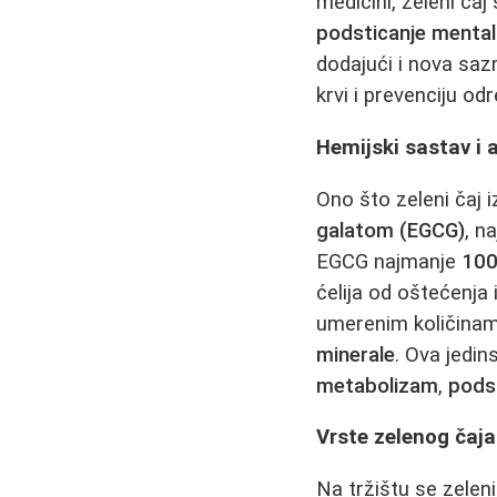
medicini, zeleni čaj
podsticanje mental
dodajući i nova saz
krvi i prevenciju o
Hemijski sastav i
Ono što zeleni čaj 
galatom (EGCG)
, n
EGCG najmanje
100
ćelija od oštećenja
umerenim količina
minerale
. Ova jedi
metabolizam
,
pods
Vrste zelenog čaja:
Na tržištu se zeleni