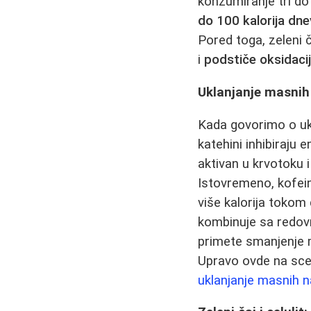
konzumiranje tri d
do 100 kalorija dn
Pored toga, zeleni
i
podstiče oksidaci
Uklanjanje masnih
Kada govorimo o ukl
katehini inhibiraju
aktivan u krvotoku 
Istovremeno, kofein
više kalorija tokom
kombinuje sa redovn
primete smanjenje 
Upravo ovde na sce
uklanjanje masnih 