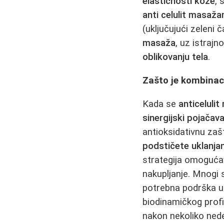
elastičnosti kože
, 
anti celulit masaž
(uključujući zeleni 
masaža
, uz istraj
oblikovanju tela
.
Zašto je kombinaci
Kada se
anticeluli
sinergijski pojačav
antioksidativnu zaš
podstičete uklanja
strategija omogućav
nakupljanje. Mnogi 
potrebna podrška u 
biodinamičkog profi
nakon nekoliko ned