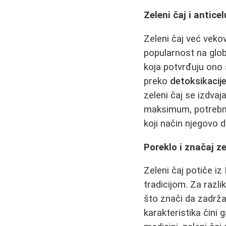
Zeleni čaj i antic
Zeleni čaj već veko
popularnost na glob
koja potvrđuju ono 
preko
detoksikacij
zeleni čaj se izdvaj
maksimum, potrebno 
koji način njegovo
Poreklo i značaj z
Zeleni čaj potiče i
tradicijom. Za razli
što znači da zadrž
karakteristika čini 