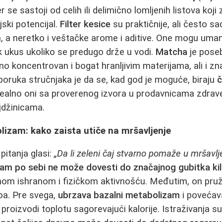
er se sastoji od celih ili delimično lomljenih listova koj
ski potencijal.
Filter kesice
su praktičnije, ali često sa
h, a neretko i veštačke arome i aditive. One mogu umanj
ak ukus ukoliko se predugo drže u vodi.
Matcha
je poseb
no koncentrovan i bogat hranljivim materijama, ali i zn
eporuka stručnjaka je da se, kad god je moguće, biraju
č
idealno oni sa proverenog izvora u prodavnicama zdrave 
jdžinicama.
olizam: kako zaista utiče na mršavljenje
pitanja glasi:
„Da li zeleni čaj stvarno pomaže u mršavlj
am po sebi ne može dovesti do značajnog gubitka k
om ishranom i fizičkom aktivnošću. Međutim, on pru
oa. Pre svega,
ubrzava bazalni metabolizam
i poveća
proizvodi toplotu sagorevajući kalorije. Istraživanja 