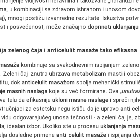
smanjenje vidljivosti neravnina i takozvane „narandžin
ama
, u kombinaciji sa zdravom ishranom i unosom dovo
čaj), mnogi postižu izvanredne rezultate. Iskustva potv
nost i posvećenost, može značajno
doprineti uklanjanj
ja zelenog čaja i anticelulit masaže tako efikasna
t masaža
kombinuje sa svakodnevnim ispijanjem zelenog
a
. Zeleni čaj iznutra
ubrzava metabolizam masti
i obez
titu, dok
anticelulit masažom
spolja mehanički stimuliš
nje masnih naslaga
koje su već formirane. Ova
„unutraš
a telu da efikasnije
ukloni masne naslage
i spreči nj
stručnjaci za estetsku negu ističu da je upravo
anti ce
vidu odgovarajućeg unosa tečnosti - a zeleni čaj je, 
la, idealan izbor. Ukoliko ste u procesu
uklanjanja mas
elja dosledne primene
anti-celulit masaže
i ispijanja dv