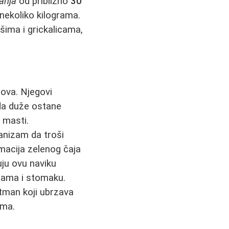
anja
od približno
30
 nekoliko kilograma.
išima i grickalicama,
tova. Njegovi
 da duže ostane
 masti.
anizam da troši
macija zelenog čaja
uju ovu naviku
nama i stomaku.
tman koji ubrzava
ama.