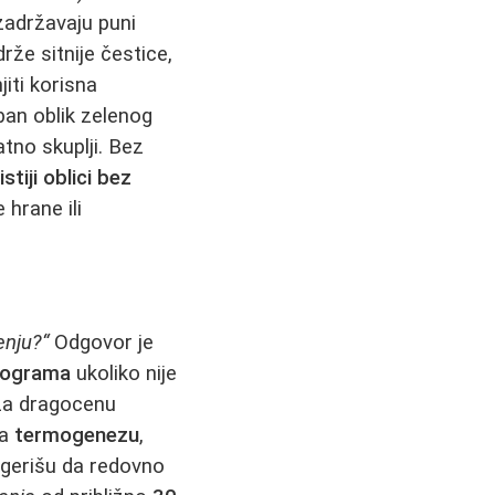
i zadržavaju puni
drže sitnije čestice,
iti korisna
an oblik zelenog
atno skuplji. Bez
istiji oblici bez
hrane ili
enju?“
Odgovor je
ilograma
ukoliko nije
ža dragocenu
va
termogenezu
,
sugerišu da redovno