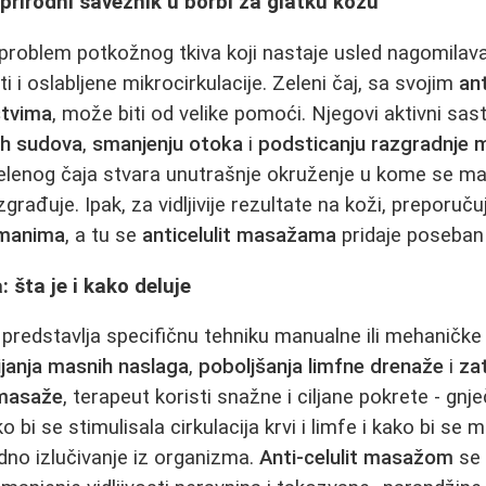
t: prirodni saveznik u borbi za glatku kožu
i problem potkožnog tkiva koji nastaje usled nagomilava
 i oslabljene mikrocirkulacije. Zeleni čaj, sa svojim
ant
stvima
, može biti od velike pomoći. Njegovi aktivni sa
ih sudova
,
smanjenju otoka
i
podsticanju razgradnje 
zelenog čaja stvara unutrašnje okruženje u kome se ma
zgrađuje. Ipak, za vidljivije rezultate na koži, preporuč
tmanima
, a tu se
anticelulit masažama
pridaje poseban
 šta je i kako deluje
predstavlja specifičnu tehniku manualne ili mehaničk
ijanja masnih naslaga
,
poboljšanja limfne drenaže
i
za
 masaže
, terapeut koristi snažne i ciljane pokrete - gnje
o bi se stimulisala cirkulacija krvi i limfe i kako bi se m
odno izlučivanje iz organizma.
Anti-celulit masažom
se 