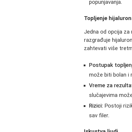
popunjavanja.
Topljenje hijaluron
Jedna od opcija za 
razgrađuje hijaluro
zahtevati više tret
Postupak topljenj
može biti bolan i
Vreme za rezulta
slučajevima može 
Rizici:
Postoji rizi
sav filer.
Iskustva ljudi