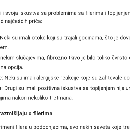
ili svoja iskustva sa problemima sa filerima i topljenje
od najčešćih priča:
Neki su imali otoke koji su trajali godinama, što je dove
jem.
nekim slučajevima, fibrozno tkivo je bilo toliko čvrsto 
ina opcija.
e:
Neki su imali alergijske reakcije koje su zahtevale d
e:
Drugi su imali pozitivna iskustva sa topljenjem hijalu
anjima nakon nekoliko tretmana.
razmišljaju o filerima
rimeni filera u podočnjacima, evo nekih saveta koje tr