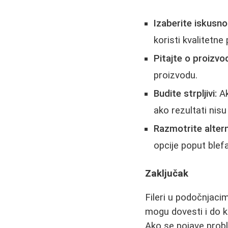
Izaberite iskusn
koristi kvalitetne
Pitajte o proizvo
proizvodu.
Budite strpljivi:
Ak
ako rezultati nisu
Razmotrite altern
opcije poput blefa
Zaključak
Fileri u podočnjaci
mogu dovesti i do ko
Ako se pojave proble