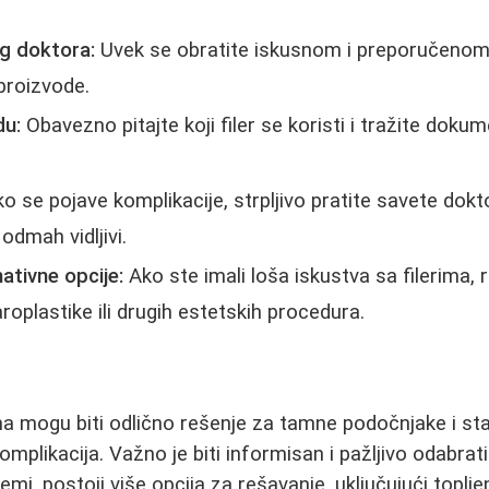
og doktora:
Uvek se obratite iskusnom i preporučenom 
 proizvode.
du:
Obavezno pitajte koji filer se koristi i tražite dokum
o se pojave komplikacije, strpljivo pratite savete dokt
 odmah vidljivi.
ativne opcije:
Ako ste imali loša iskustva sa filerima,
roplastike ili drugih estetskih procedura.
ma mogu biti odlično rešenje za tamne podočnjake i star
mplikacija. Važno je biti informisan i pažljivo odabrati
mi, postoji više opcija za rešavanje, uključujući toplje