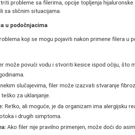
ti probleme sa filerima, opcije topljenja hijaluronske k
ili sa sličnim situacijama.
ima u podočnjacima
roblema koji se mogu pojaviti nakon primene filera u
er može povući vodu i stvoriti kesice ispod očiju, što 
 godinama.
nekim slučajevima, filer može izazvati stvaranje fibroz
 teško za uklanjanje.
e:
Retko, ali moguće, je da organizam ima alergijsku reak
otoka i drugih simptoma.
na:
Ako filer nije pravilno primenjen, može doći do asime