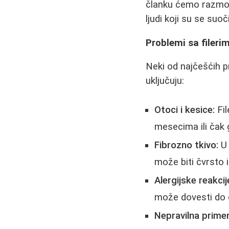
članku ćemo razmotri
ljudi koji su se suoč
Problemi sa filer
Neki od najčešćih p
uključuju:
Otoci i kesice:
Fil
mesecima ili čak
Fibrozno tkivo:
U 
može biti čvrsto i
Alergijske reakcij
može dovesti do 
Nepravilna prime