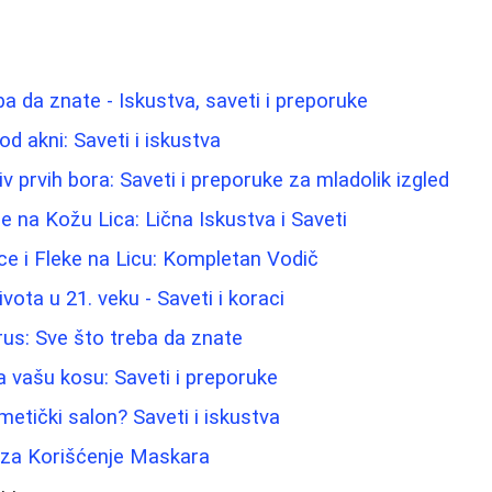
a da znate - Iskustva, saveti i preporuke
od akni: Saveti i iskustva
iv prvih bora: Saveti i preporuke za mladolik izgled
e na Kožu Lica: Lična Iskustva i Saveti
ice i Fleke na Licu: Kompletan Vodič
ota u 21. veku - Saveti i koraci
rus: Sve što treba da znate
a vašu kosu: Saveti i preporuke
metički salon? Saveti i iskustva
e za Korišćenje Maskara