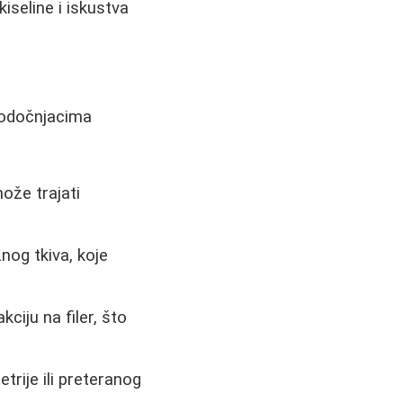
iseline i iskustva
 podočnjacima
može trajati
nog tkiva, koje
ciju na filer, što
trije ili preteranog