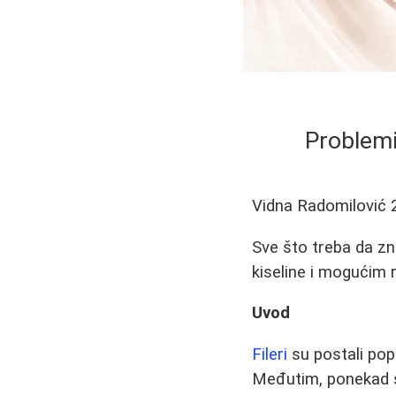
Problemi
Vidna Radomilović
Sve što treba da zn
kiseline i mogućim r
Uvod
Fileri
su postali pop
Međutim, ponekad s