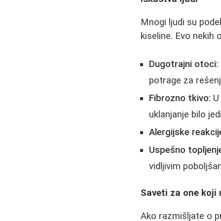
Mnogi ljudi su podel
kiseline. Evo nekih 
Dugotrajni otoci:
potrage za rešen
Fibrozno tkivo:
U 
uklanjanje bilo jed
Alergijske reakcij
Uspešno topljenj
vidljivim poboljš
Saveti za one koji 
Ako razmišljate o p