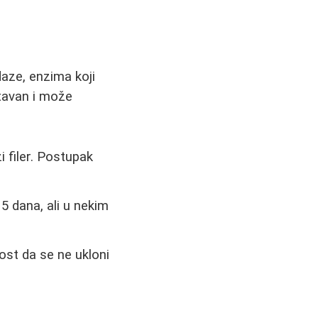
daze, enzima koji
stavan i može
 filer. Postupak
5 dana, ali u nekim
nost da se ne ukloni