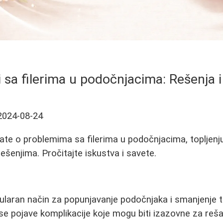
 sa filerima u podočnjacima: Rešenja i
2024-08-24
ate o problemima sa filerima u podočnjacima, topljenju
ešenjima. Pročitajte iskustva i savete.
ularan način za popunjavanje podočnjaka i smanjenje 
e pojave komplikacije koje mogu biti izazovne za reš