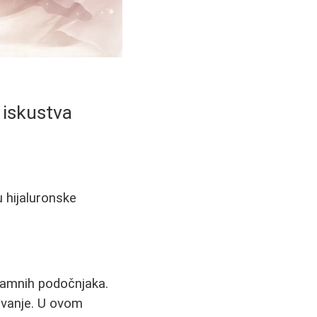
 iskustva
 hijaluronske
tamnih podočnjaka.
avanje. U ovom