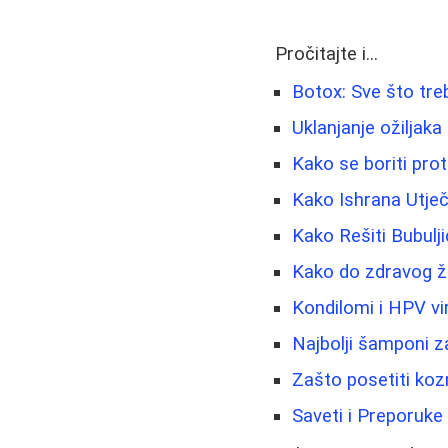
Pročitajte i...
Botox: Sve što treb
Uklanjanje ožiljaka 
Kako se boriti prot
Kako Ishrana Utječ
Kako Rešiti Bubulj
Kako do zdravog živ
Kondilomi i HPV vi
Najbolji šamponi z
Zašto posetiti koz
Saveti i Preporuk