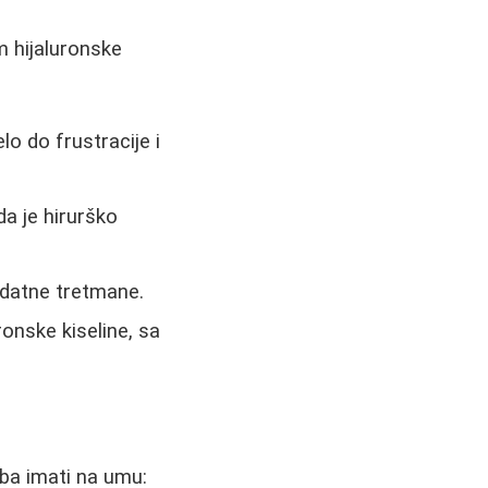
m hijaluronske
lo do frustracije i
da je hirurško
odatne tretmane.
ronske kiseline, sa
eba imati na umu: