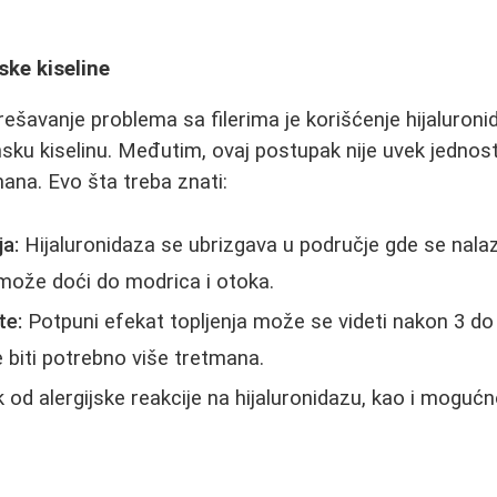
ske kiseline
rešavanje problema sa filerima je korišćenje hijaluroni
nsku kiselinu. Međutim, ovaj postupak nije uvek jedno
mana. Evo šta treba znati:
a:
Hijaluronidaza se ubrizgava u područje gde se nalazi
 može doći do modrica i otoka.
te:
Potpuni efekat topljenja može se videti nakon 3 do 
biti potrebno više tretmana.
k od alergijske reakcije na hijaluronidazu, kao i moguć