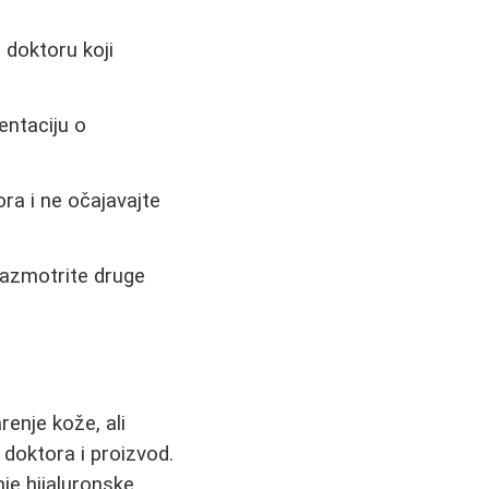
doktoru koji
entaciju o
ora i ne očajavajte
 razmotrite druge
enje kože, ali
 doktora i proizvod.
nje hijaluronske