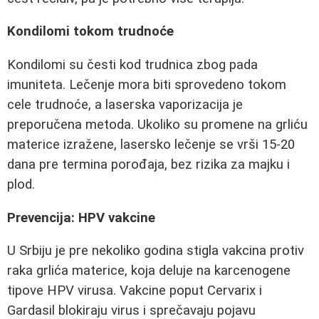
Kondilomi tokom trudnoće
Kondilomi su česti kod trudnica zbog pada
imuniteta. Lečenje mora biti sprovedeno tokom
cele trudnoće, a laserska vaporizacija je
preporučena metoda. Ukoliko su promene na grliću
materice izražene, lasersko lečenje se vrši 15-20
dana pre termina porođaja, bez rizika za majku i
plod.
Prevencija: HPV vakcine
U Srbiju je pre nekoliko godina stigla vakcina protiv
raka grlića materice, koja deluje na karcenogene
tipove HPV virusa. Vakcine poput Cervarix i
Gardasil blokiraju virus i sprečavaju pojavu