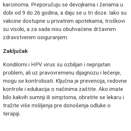
karcinoma. Preporučuju se devojkama i ženama u
dobi od 9 do 26 godina, a daju se u tri doze. Iako su
vakcine dostupne u privatnim apotekama, troškovi
su visoki, a za sada nisu obuhvaćene državnim
zdravstvenim osiguranjem.
Zaključak
Kondilomi i HPV virus su ozbiljan i neprijatan
problem, ali uz pravovremenu dijagnozu i lečenje,
mogu se kontrolisati. Ključna je prevencija, redovne
kontrole i edukacija o načinima zaštite. Ako imate
bilo kakvih sumnji ili simptoma, obratite se lekaru i
tražite više mišljenja pre donošenja odluke o
terapiji.