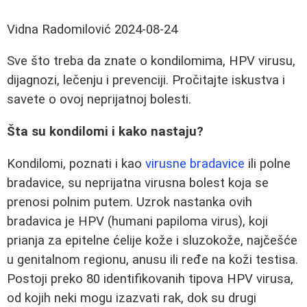
Vidna Radomilović
2024-08-24
Sve što treba da znate o kondilomima, HPV virusu,
dijagnozi, lečenju i prevenciji. Pročitajte iskustva i
savete o ovoj neprijatnoj bolesti.
Šta su kondilomi i kako nastaju?
Kondilomi, poznati i kao
virusne bradavice
ili polne
bradavice, su neprijatna virusna bolest koja se
prenosi polnim putem. Uzrok nastanka ovih
bradavica je HPV (humani papiloma virus), koji
prianja za epitelne ćelije kože i sluzokože, najčešće
u genitalnom regionu, anusu ili ređe na koži testisa.
Postoji preko 80 identifikovanih tipova HPV virusa,
od kojih neki mogu izazvati rak, dok su drugi