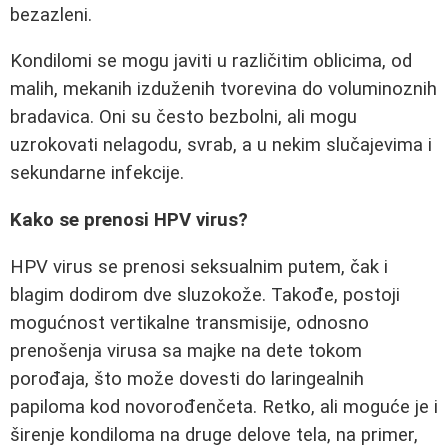
bezazleni.
Kondilomi se mogu javiti u različitim oblicima, od
malih, mekanih izduženih tvorevina do voluminoznih
bradavica. Oni su često bezbolni, ali mogu
uzrokovati nelagodu, svrab, a u nekim slučajevima i
sekundarne infekcije.
Kako se prenosi HPV virus?
HPV virus se prenosi seksualnim putem, čak i
blagim dodirom dve sluzokože. Takođe, postoji
mogućnost vertikalne transmisije, odnosno
prenošenja virusa sa majke na dete tokom
porođaja, što može dovesti do laringealnih
papiloma kod novorođenčeta. Retko, ali moguće je i
širenje kondiloma na druge delove tela, na primer,