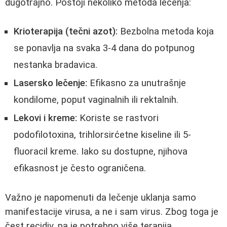
dugotrajno. Postoji nekoliko metoda lečenja:
Krioterapija (tečni azot):
Bezbolna metoda koja
se ponavlja na svaka 3-4 dana do potpunog
nestanka bradavica.
Lasersko lečenje:
Efikasno za unutrašnje
kondilome, poput vaginalnih ili rektalnih.
Lekovi i kreme:
Koriste se rastvori
podofilotoxina, trihlorsirćetne kiseline ili 5-
fluoracil kreme. Iako su dostupne, njihova
efikasnost je često ograničena.
Važno je napomenuti da lečenje uklanja samo
manifestacije virusa, a ne i sam virus. Zbog toga je
čest recidiv, pa je potrebno više terapija.