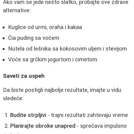
Ako vam se jede nešto slatko, probajte ove zdrave
alternative:
Kuglice od urmi, oraha i kakaa
Čia puding sa voćem
Nutela od lešnika sa kokosovim uljem i stevijom
Voće sa grčkim jogurtom i cimetom
Saveti za uspeh
Da biste postigli najbolje rezultate, imajte u vidu
sledeće:
Budite strpljivi
- trajni rezultati zahtevaju vreme
Planirajte obroke unapred
- sprečava impulsno