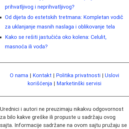
prihvatljivog i neprihvatljivog?
Od dijeta do estetskih tretmana: Kompletan vodič
za uklanjanje masnih naslaga i oblikovanje tela
Kako se rešiti jastučića oko kolena: Celulit,
masnoća ili voda?
O nama
|
Kontakt
|
Politika privatnosti
|
Uslovi
korišćenja
|
Marketinški servisi
Urednici i autori ne preuzimaju nikakvu odgovornost
za bilo kakve greške ili propuste u sadržaju ovog
sajta. Informacije sadržane na ovom sajtu pružaju se