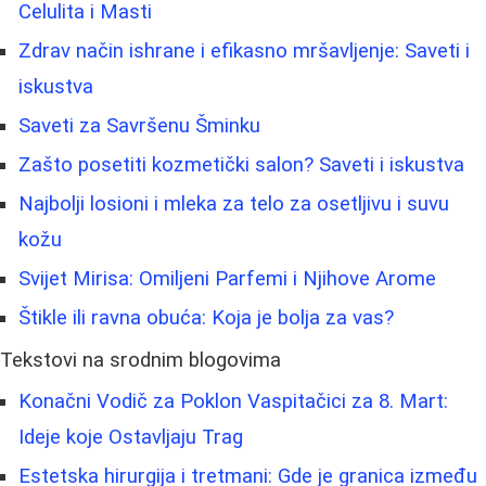
Celulita i Masti
Zdrav način ishrane i efikasno mršavljenje: Saveti i
iskustva
Saveti za Savršenu Šminku
Zašto posetiti kozmetički salon? Saveti i iskustva
Najbolji losioni i mleka za telo za osetljivu i suvu
kožu
Svijet Mirisa: Omiljeni Parfemi i Njihove Arome
Štikle ili ravna obuća: Koja je bolja za vas?
Tekstovi na srodnim blogovima
Konačni Vodič za Poklon Vaspitačici za 8. Mart:
Ideje koje Ostavljaju Trag
Estetska hirurgija i tretmani: Gde je granica između