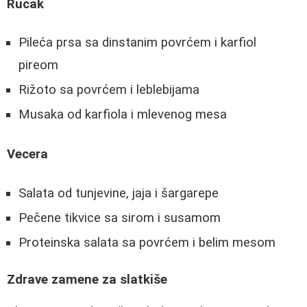
Rucak
Pileća prsa sa dinstanim povrćem i karfiol
pireom
Rižoto sa povrćem i leblebijama
Musaka od karfiola i mlevenog mesa
Vecera
Salata od tunjevine, jaja i šargarepe
Pečene tikvice sa sirom i susamom
Proteinska salata sa povrćem i belim mesom
Zdrave zamene za slatkiše