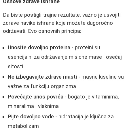
Osnove zdrave ishrane
Da biste postigli trajne rezultate, važno je usvojiti
zdrave navike ishrane koje možete dugoročno
održavati. Evo osnovnih principa:
Unosite dovoljno proteina
- proteini su
esencijalni za održavanje mišićne mase i osećaj
sitosti
Ne izbegavajte zdrave masti
- masne kiseline su
važne za funkciju organizma
Povećajte unos povrća
- bogato je vitaminima,
mineralima i vlaknima
Pijte dovoljno vode
- hidratacija je ključna za
metabolizam