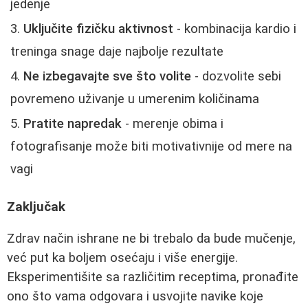
jedenje
Uključite fizičku aktivnost
- kombinacija kardio i
treninga snage daje najbolje rezultate
Ne izbegavajte sve što volite
- dozvolite sebi
povremeno uživanje u umerenim količinama
Pratite napredak
- merenje obima i
fotografisanje može biti motivativnije od mere na
vagi
Zaključak
Zdrav način ishrane ne bi trebalo da bude mučenje,
već put ka boljem osećaju i više energije.
Eksperimentišite sa različitim receptima, pronađite
ono što vama odgovara i usvojite navike koje