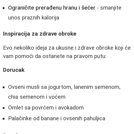
Ograničite prerađenu hranu i šećer
- smanjite
unos praznih kalorija
Inspiracija za zdrave obroke
Evo nekoliko ideja za ukusne i zdrave obroke koji će
vam pomoći da ostanete na pravom putu:
Dorucak
Ovseni musli sa jogurtom, lanenim semenom,
chia semenom i voćem
Omlet sa povrćem i avokadom
Palačinke od banane i ovsenih pahuljica