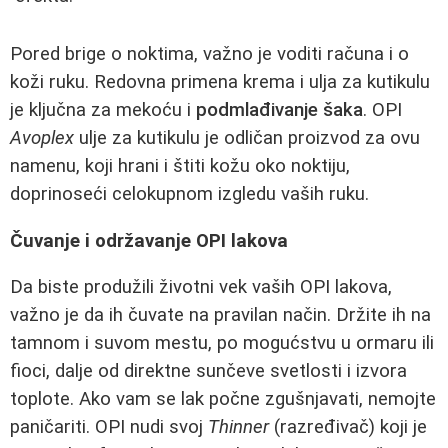
Pored brige o noktima, važno je voditi računa i o
koži ruku. Redovna primena krema i ulja za kutikulu
je ključna za mekoću i
podmlađivanje šaka
. OPI
Avoplex
ulje za kutikulu je odličan proizvod za ovu
namenu, koji hrani i štiti kožu oko noktiju,
doprinoseći celokupnom izgledu vaših ruku.
Čuvanje i održavanje OPI lakova
Da biste produžili životni vek vaših OPI lakova,
važno je da ih čuvate na pravilan način. Držite ih na
tamnom i suvom mestu, po mogućstvu u ormaru ili
fioci, dalje od direktne sunčeve svetlosti i izvora
toplote. Ako vam se lak počne zgušnjavati, nemojte
paničariti. OPI nudi svoj
Thinner
(razređivač) koji je