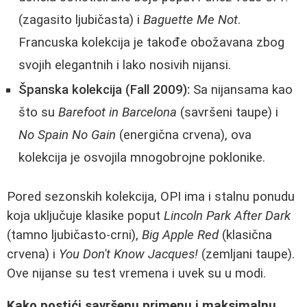
(zagasito ljubičasta) i
Baguette Me Not
.
Francuska kolekcija je takođe obožavana zbog
svojih elegantnih i lako nosivih nijansi.
Španska kolekcija (Fall 2009):
Sa nijansama kao
što su
Barefoot in Barcelona
(savršeni taupe) i
No Spain No Gain
(energična crvena), ova
kolekcija je osvojila mnogobrojne poklonike.
Pored sezonskih kolekcija, OPI ima i stalnu ponudu
koja uključuje klasike poput
Lincoln Park After Dark
(tamno ljubičasto-crni),
Big Apple Red
(klasična
crvena) i
You Don't Know Jacques!
(zemljani taupe).
Ove nijanse su test vremena i uvek su u modi.
Kako postići savršenu primenu i maksimalnu