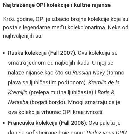
Najtraženije OPI kolekcije i kultne nijanse
Kroz godine, OPI je izbacio brojne kolekcije koje su
postale legendarne među kolekcionarima. Neke od
najhvaljenijih su:
Ruska kolekcija (Fall 2007):
Ova kolekcija se
smatra jednom od najboljih ikada. U njoj se
nalaze nijanse kao što su
Russian Navy
(tamno
plava sa ljubičastim podtonom),
Kremlin de la
Kremljin
(prelepa mutna ljubičasta) i
Boris &
Natasha
(bogati bordo). Mnogi smatraju da je
ova kolekcija vrhunac OPI kreativnosti.
Francuska kolekcija (Fall 2008):
Ova paleta je
donela sofisticirane boje poput
Parlez-vous OPI?