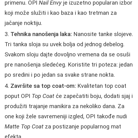
primenu. OPI
Nail Envy
je izuzetno popularan izbor
koji može služiti i kao baza i kao tretman za
jačanje noktiju.
Tehnika nanošenja laka:
Nanosite tanke slojeve.
Tri tanka sloja su uvek bolja od jednog debelog.
Svakom sloju dajte dovoljno vremena da se osuši
pre nanošenja sledećeg. Koristite tri poteza: jedan
po sredini i po jedan sa svake strane nokta.
Završite sa top coat-om:
Kvalitetan top coat
poput OPI
Top Coat
će zapečatiti boju, dodati sjaj i
produžiti trajanje manikira za nekoliko dana. Za
one koji žele savremeniji izgled, OPI takođe nudi
Matte Top Coat
za postizanje popularnog mat
efekta.