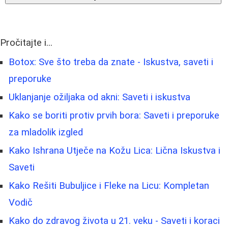
Pročitajte i...
Botox: Sve što treba da znate - Iskustva, saveti i
preporuke
Uklanjanje ožiljaka od akni: Saveti i iskustva
Kako se boriti protiv prvih bora: Saveti i preporuke
za mladolik izgled
Kako Ishrana Utječe na Kožu Lica: Lična Iskustva i
Saveti
Kako Rešiti Bubuljice i Fleke na Licu: Kompletan
Vodič
Kako do zdravog života u 21. veku - Saveti i koraci