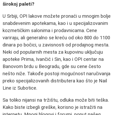
širokoj paleti?
U Srbiji, OPI lakove možete pronaći u mnogim bolje
snabdevenim apotekama, kao i u specijalizovanim
kozmetičkim salonima i prodavnicama. Cene
variraju, ali generalno se kreću od oko 800 do 1100
dinara po bočici, u zavisnosti od prodajnog mesta.
Neki od popularnih mesta za kupovinu uključuju
apoteke Prima, Ivančić i Sin, kao i OPI centar na
Banovom brdu u Beogradu, gde su cene često
nešto niže. Takođe postoji mogućnost naručivanja
preko specijalizovanih distributera kao što je Nail
Line iz Subotice.
Sa toliko nijansi na tržištu, odluka može biti teška.
Kako biste izbegli greške, korisno je istražiti na
internetu. Mnogi blogovi i forumi, poput našeg,