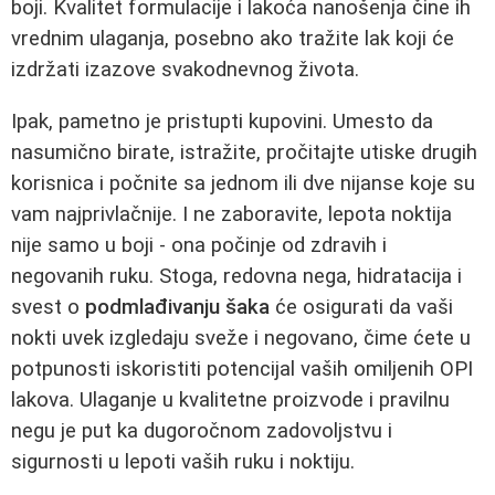
boji. Kvalitet formulacije i lakoća nanošenja čine ih
vrednim ulaganja, posebno ako tražite lak koji će
izdržati izazove svakodnevnog života.
Ipak, pametno je pristupti kupovini. Umesto da
nasumično birate, istražite, pročitajte utiske drugih
korisnica i počnite sa jednom ili dve nijanse koje su
vam najprivlačnije. I ne zaboravite, lepota noktija
nije samo u boji - ona počinje od zdravih i
negovanih ruku. Stoga, redovna nega, hidratacija i
svest o
podmlađivanju šaka
će osigurati da vaši
nokti uvek izgledaju sveže i negovano, čime ćete u
potpunosti iskoristiti potencijal vaših omiljenih OPI
lakova. Ulaganje u kvalitetne proizvode i pravilnu
negu je put ka dugoročnom zadovoljstvu i
sigurnosti u lepoti vaših ruku i noktiju.