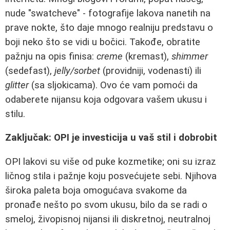
nude "swatcheve" - fotografije lakova nanetih na
prave nokte, što daje mnogo realniju predstavu o
boji neko što se vidi u bočici. Takođe, obratite
pažnju na opis finisa:
creme
(kremast),
shimmer
(sedefast),
jelly/sorbet
(providniji, vodenasti) ili
glitter
(sa sljokicama). Ovo će vam pomoći da
odaberete nijansu koja odgovara vašem ukusu i
stilu.
Zaključak: OPI je investicija u vaš stil i dobrobit
OPI lakovi su više od puke kozmetike; oni su izraz
ličnog stila i pažnje koju posvećujete sebi. Njihova
široka paleta boja omogućava svakome da
pronađe nešto po svom ukusu, bilo da se radi o
smeloj, živopisnoj nijansi ili diskretnoj, neutralnoj