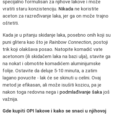
specijalno formulisan za njihove lakove i može
vratiti staru konzistenciju.
Nikada
ne koristite
aceton za razređivanje laka, jer ga on može trajno
oštetiti.
Kada je u pitanju skidanje laka, posebno onih koji su
puni glitera kao što je
Rainbow Connection
, postoji
trik koji olakšava posao. Natopite komadić vate
acetonom (ili skidačem laka na bazi ulja), stavite ga
na nokat i obmotite komadićem aluminijumske
folije. Ostavite da deluje 5-10 minuta, a zatim
lagano povucite - lak će se skinuti u celini. Ovaj
metod je efikasan, ali može isušiti kozicu, pa je
nakon toga redovna nega i
podmlađivanje šaka
još
važnija.
Gde kupiti OPI lakove i kako se snaci u njihovoj