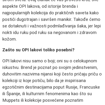
aspekte OPI lakova, od istorije brenda i
najpopularnijih kolekcija do praktičnih saveta kako
postići dugotrajan i savršen manikir. Takođe ćemo
se dotaknuti i važnosti podmlađivanja šaka, jer lepi
nokti idu ruku pod ruku sa negovanom i zdravom
kožom.
Zašto su OPI lakovi toliko posebni?
OPI lakovi nisu samo o boji; oni su o celokupnom
iskustvu. Brend je poznat po svojim jedinstvenim,
duhovitim nazivima nijansi koji često pričaju priču o
kolekciji iz koje potiču, bilo da je inspirisana
egzotičnim destinacijama poput Rusije, Francuske
ili Španije, ili kulturnim fenomenima kao što su
Muppets ili kolekcije posvećene poznatim