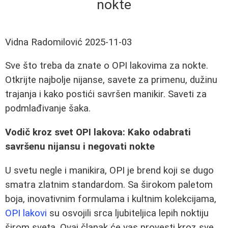
nokte
Vidna Radomilović
2025-11-03
Sve što treba da znate o OPI lakovima za nokte.
Otkrijte najbolje nijanse, savete za primenu, dužinu
trajanja i kako postići savršen manikir. Saveti za
podmlađivanje šaka.
Vodič kroz svet OPI lakova: Kako odabrati
savršenu nijansu i negovati nokte
U svetu negle i manikira, OPI je brend koji se dugo
smatra zlatnim standardom. Sa širokom paletom
boja, inovativnim formulama i kultnim kolekcijama,
OPI lakovi
su osvojili srca ljubiteljica lepih noktiju
širom sveta. Ovaj članak će vas provesti kroz sve