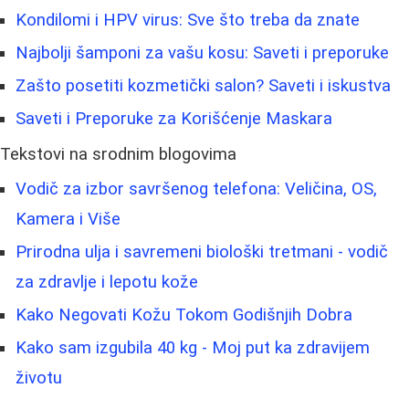
Kondilomi i HPV virus: Sve što treba da znate
Najbolji šamponi za vašu kosu: Saveti i preporuke
Zašto posetiti kozmetički salon? Saveti i iskustva
Saveti i Preporuke za Korišćenje Maskara
Tekstovi na srodnim blogovima
Vodič za izbor savršenog telefona: Veličina, OS,
Kamera i Više
Prirodna ulja i savremeni biološki tretmani - vodič
za zdravlje i lepotu kože
Kako Negovati Kožu Tokom Godišnjih Dobra
Kako sam izgubila 40 kg - Moj put ka zdravijem
životu