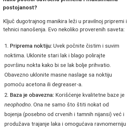
postojanost?
Ključ dugotrajnog manikira leži u pravilnoj pripremi i
tehnici nanošenja. Evo nekoliko proverenih saveta:
Priprema noktiju:
Uvek počnite čistim i suvim
noktima. Uklonite stari lak i blago polirajte
površinu nokta kako bi se lak bolje prihvatio.
Obavezno uklonite masne naslage sa noktiju
pomoću acetona ili degreaser-a.
Baza je obavezna:
Korišćenje kvalitetne baze je
neophodno
. Ona ne samo što štiti nokat od
bojenja (posebno od crvenih i tamnih nijansi) već i
produžava trajanje laka i omogućava ravnomerniju