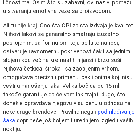
ličnostima. Osim što su zabavni, ovi nazivi pomažu
u stvaranju emotivne veze sa proizvodom.
Ali tu nije kraj. Ono šta OPI zaista izdvaja je kvalitet.
Njihovi lakovi se generalno smatraju izuzetno
postojanim, sa formulom koja se lako nanosi,
ostvaruje ravnomernu pokrivenost čak i sa jednim
slojem kod većine kremastih nijansi i brzo suši.
Njihova četkica, široka i sa zaobljenim vrhom,
omogućava preciznu primenu, čak i onima koji nisu
vešti u nanošenju laka. Velika bočica od 15 ml
takođe garantuje da će vam lak trajati dugo, što
donekle opravdava njegovu višu cenu u odnosu na
neke druge brendove. Pravilna nega i
podmlađivanje
šaka
doprineće još boljem i urednijem izgledu vaših
noktiju.