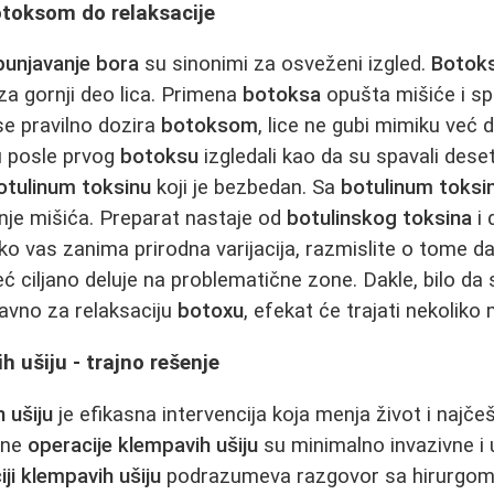
otoksom do relaksacije
unjavanje bora
su sinonimi za osveženi izgled.
Botok
 za gornji deo lica. Primena
botoksa
opušta mišiće i s
se pravilno dozira
botoksom
, lice ne gubi mimiku već 
u posle prvog
botoksu
izgledali kao da su spavali deset 
otulinum toksinu
koji je bezbedan. Sa
botulinum toks
enje mišića. Preparat nastaje od
botulinskog toksina
i 
Ako vas zanima prirodna varijacija, razmislite o tome d
već ciljano deluje na problematične zone. Dakle, bilo da
tavno za relaksaciju
botoxu
, efekat će trajati nekoliko
h ušiju - trajno rešenje
 ušiju
je efikasna intervencija koja menja život i najče
ene
operacije klempavih ušiju
su minimalno invazivne i 
ji klempavih ušiju
podrazumeva razgovor sa hirurgom i