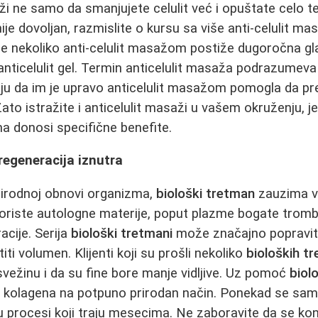
aži ne samo da smanjujete celulit već i opuštate celo t
ije dovoljan, razmislite o kursu sa više anti-celulit ma
e nekoliko anti-celulit masažom postiže dugoročna gl
nticelulit gel. Termin anticelulit masaža podrazumeva i
ju da im je upravo anticelulit masažom pomogla da pr
to istražite i anticelulit masaži u vašem okruženju, je
a donosi specifične benefite.
 regeneracija iznutra
irodnoj obnovi organizma,
biološki tretman
zauzima v
koriste autologne materije, poput plazme bogate tromb
acije. Serija
biološki tretmani
može značajno popraviti 
atiti volumen. Klijenti koji su prošli nekoliko
bioloških t
 svežinu i da su fine bore manje vidljive. Uz pomoć
biol
a kolagena na potpuno prirodan način. Ponekad se sa
 procesi koji traju mesecima. Ne zaboravite da se kon