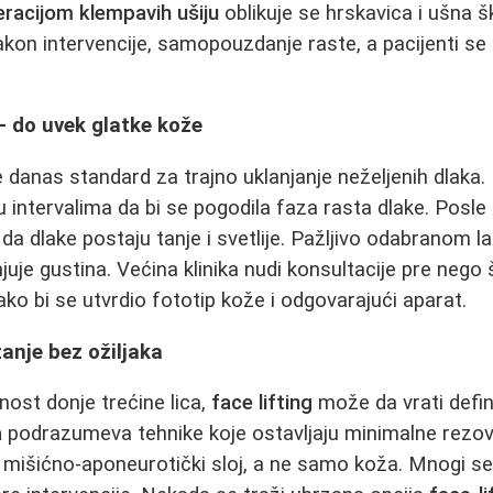
racijom klempavih ušiju
oblikuje se hrskavica i ušna š
akon intervencije, samopouzdanje raste, a pacijenti s
 - do uvek glatke kože
e danas standard za trajno uklanjanje neželjenih dlaka.
 u intervalima da bi se pogodila faza rasta dlake. Posle
e da dlake postaju tanje i svetlije. Pažljivo odabranom 
je gustina. Većina klinika nudi konsultacije pre nego 
kako bi se utvrdio fototip kože i odgovarajući aparat.
zanje bez ožiljaka
nost donje trećine lica,
face lifting
može da vrati defin
a
podrazumeva tehnike koje ostavljaju minimalne rezov
mišićno‐aponeurotički sloj, a ne samo koža. Mnogi s