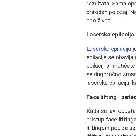
rezultata. Sama
ope
prirodan položaj. N
ceo život.
Laserska epilacija
Laserska epilacija
j
epilacije se obavlja
epilaciji primetićet
se dugoročno smanju
lasersku epilaciju, 
Face lifting - zate
Kada se javi opušte
pristup
face lifting
liftingom
podiže se 