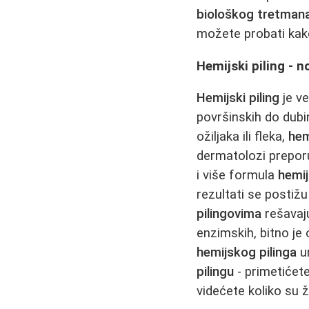
biološkog tretman
možete probati kako
Hemijski piling - n
Hemijski piling
je ve
površinskih do dubi
ožiljaka ili fleka,
hem
dermatolozi prepor
i više formula
hemij
rezultati se postiž
pilingovima
rešavaju
enzimskih, bitno je
hemijskog pilinga
ur
pilingu
- primetićete
videćete koliko su 