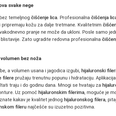
nova svake nege
bez temeljnog
čišćenje lica
. Profesionalna
čišćenja lic
 i pripremaju kožu za dalje tretmane. Kvalitetnim
čišćen
svakodnevno pranje ne može da ukloni. Posle samo je
i blistavije. Zato ugradite redovna profesionalna
čišćen
 - volumen bez noža
e, a volumen usana i jagodica izgubi,
hijaluronski filer
 filere
pružaju trenutnu popunu i hidrataciju. Aplikacij
ltati traju i do godinu dana. Mnogi se hvataju za
hijalu
 konture. Uz pomoć
hijaluronskim filerima
, moguće je mod
a znate kakav je kvalitet jednog
hijaluronskog filera
, pit
onskom fileru
najčešće su izuzetno pozitivna.