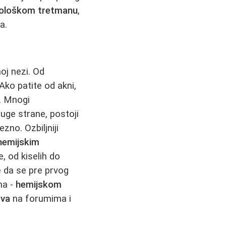
iološkom tretmanu
,
a.
oj nezi. Od
Ako patite od akni,
. Mnogi
uge strane, postoji
ezno. Ozbiljniji
hemijskim
, od kiselih do
e da se pre prvog
na -
hemijskom
tva
na forumima i