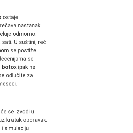
s
ostaje
prečava nastanak
deluje odmorno.
sati. U suštini, reč
inom
se postiže
decenijama se
a
botox
ipak ne
 se odlučite za
 meseci.
šće se izvodi u
uz kratak oporavak.
 simulaciju