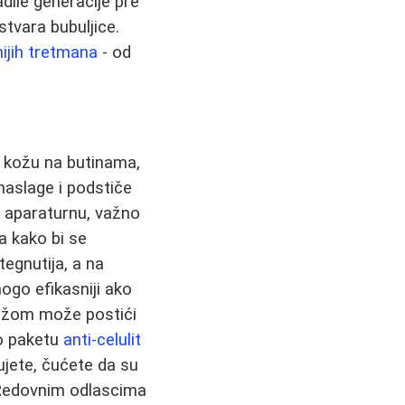
dile generacije pre
tvara bubuljice.
nijih tretmana
- od
e kožu na butinama,
naslage i podstiče
li aparaturnu, važno
a kako bi se
tegnutija, a na
ogo efikasniji ako
ažom može postići
 o paketu
anti-celulit
jete, čućete da su
 Redovnim odlascima