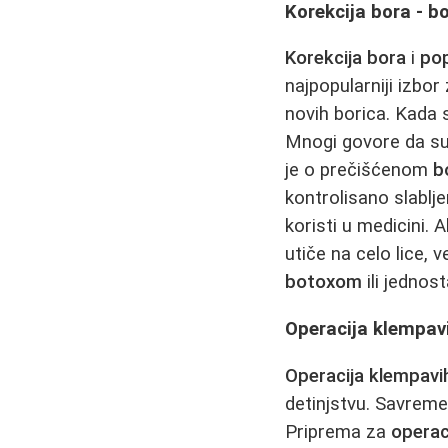
Korekcija bora - b
Korekcija bora
i
pop
najpopularniji izbor
novih borica. Kada 
Mnogi govore da s
je o prečišćenom
b
kontrolisano slablj
koristi u medicini. 
utiče na celo lice, 
botoxom
ili jednos
Operacija klempavi
Operacija klempavih
detinjstvu. Savrem
Priprema za
operaci