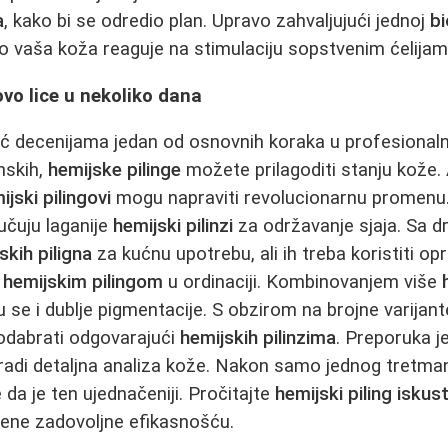
a
, kako bi se odredio plan. Upravo zahvaljujući jednoj
b
 vaša koža reaguje na stimulaciju sopstvenim ćelijam
ovo lice u nekoliko dana
ć decenijama jedan od osnovnih koraka u profesionaln
nskih,
hemijske pilinge
možete prilagoditi stanju kože. 
ijski pilingovi
mogu napraviti revolucionarnu promenu
učuju laganije
hemijski pilinzi
za održavanje sjaja. Sa dr
skih piligna
za kućnu upotrebu, ali ih treba koristiti opr
u
hemijskim pilingom
u ordinaciji. Kombinovanjem više
 se i dublje pigmentacije. S obzirom na brojne varijante
 odabrati odgovarajući
hemijskih pilinzima
. Preporuka j
adi detaljna analiza kože. Nakon samo jednog tretma
 da je ten ujednačeniji. Pročitajte
hemijski piling iskus
žene zadovoljne efikasnošću.