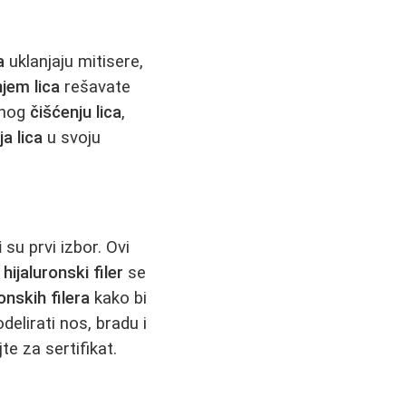
a
uklanjaju mitisere,
jem lica
rešavate
dnog
čišćenju lica
,
ja lica
u svoju
i
su prvi izbor. Ovi
a
hijaluronski filer
se
ronskih filera
kako bi
elirati nos, bradu i
ajte za sertifikat.