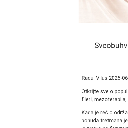
Sveobuhva
Radul Vilus
2026-06
Otkrijte sve o popu
fileri, mezoterapija
Kada je reč o održa
ponuda tretmana je