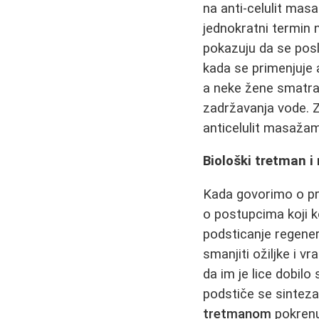
na anti-celulit mas
jednokratni termin n
pokazuju da se posl
kada se primenjuje a
a neke žene smatra
zadržavanja vode. Za
anticelulit masažam
Biološki tretman i
Kada govorimo o pr
o postupcima koji 
podsticanje regener
smanjiti ožiljke i vr
da im je lice dobilo
podstiče se sintez
tretmanom
pokrenu