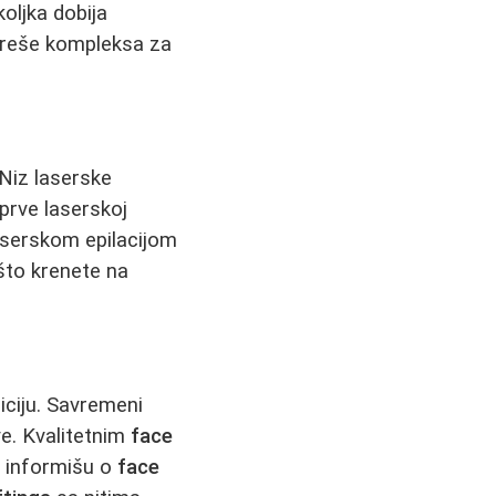
koljka dobija
e reše kompleksa za
 Niz laserske
 prve laserskoj
laserskom epilacijom
što krenete na
iciju. Savremeni
e. Kvalitetnim
face
e informišu o
face