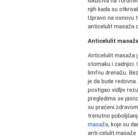
iskustva na forumim
njih kada su otkriv
Upravo na osnovu ta
anticelulit masaža 
Anticelulit masaž
Anticelulit masaža 
stomaku i zadnjici.
limfnu drenažu. Bez 
je da bude redovna.
postigao vidljiv rez
pregledima se jasno 
su praćeni zdravom
trenutno poboljšanj
masaža
, koje su d
anti-celulit masaž