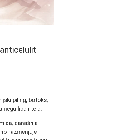
nticelulit
ski piling, botoks,
 negu lica i tela.
umica, današnja
vno razmenjuje