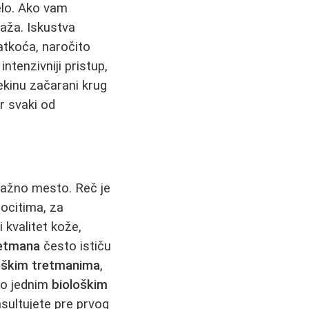
elo. Ako vam
saža. Iskustva
atkoća, naročito
ntenzivniji pristup,
ekinu začarani krug
r svaki od
ažno mesto. Reč je
ocitima, za
kvalitet kože,
retmana
često ističu
oškim tretmanima
,
mo jednim
biološkim
sultujete pre prvog