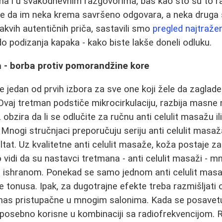
a i u svakodnevnim razgovorima, baš kao što su to ra
ale da im neka krema savršeno odgovara, a neka druga s
kvih autentičnih priča, sastavili smo
pregled najtraže
do podizanja kapaka - kako biste lakše doneli odluku.
a - borba protiv pomorandžine kore
je jedan od prvih izbora za sve one koji žele da zaglad
 Ovaj tretman podstiče mikrocirkulaciju, razbija masne 
obzira da li se odlučite za ručnu anti celulit masažu i
 Mnogi stručnjaci preporučuju seriju anti celulit masaž
ultat. Uz kvalitetne anti celulit masaže, koža postaje za
vidi da su nastavci tretmana - anti celulit masaži - mn
 ishranom. Ponekad se samo jednom anti celulit mas
e tonusa. Ipak, za dugotrajne efekte treba razmišljati
anas pristupačne u mnogim salonima. Kada se posavetu
e posebno korisne u kombinaciji sa radiofrekvencijom.