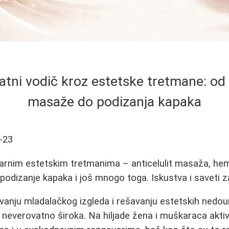
tni vodič kroz estetske tretmane: od a
masaže do podizanja kapaka
-23
larnim estetskim tretmanima – anticelulit masaža, hemij
, podizanje kapaka i još mnogo toga. Iskustva i saveti za
vanju mladalačkog izgleda i rešavanju estetskih nedo
 neverovatno široka. Na hiljade žena i muškaraca akti