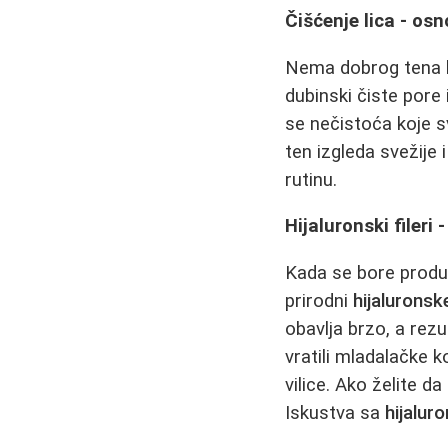
Čišćenje lica - os
Nema dobrog tena 
dubinski čiste pore
se nečistoća koje 
ten izgleda svežije 
rutinu.
Hijaluronski fileri
Kada se bore produb
prirodni
hijaluronske
obavlja brzo, a rezu
vratili mladalačke
vilice. Ako želite d
Iskustva sa
hijalur