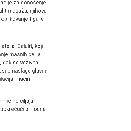
čno je za donošenje
ulit masaža, njihovu
 oblikovanje figure.
elja. Celulit, koji
nje masnih ćelija
, dok se vezivna
asne naslage glavni
acija i način
nike ne ciljaju
 pokrećući prirodne