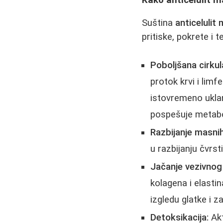
Suština
anticelulit
pritiske, pokrete i 
Poboljšana cirkula
protok krvi i limf
istovremeno uklan
pospešuje metabo
Razbijanje masnih
u razbijanju čvrst
Jačanje vezivnog 
kolagena i elasti
izgledu glatke i z
Detoksikacija:
Akt