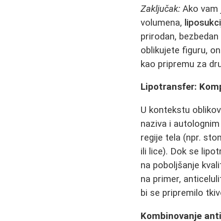
Zaključak:
Ako vam j
volumena,
liposukci
prirodan, bezbedan n
oblikujete figuru, o
kao pripremu za dru
Lipotransfer: Ko
U kontekstu oblikov
naziva i autolognim
regije tela (npr. st
ili lice). Dok se li
na poboljšanje kval
na primer, anticelu
bi se pripremilo tki
Kombinovanje ant