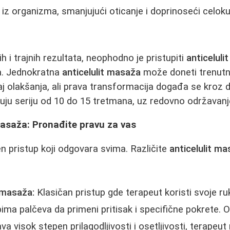
 iz organizma, smanjujući oticanje i doprinoseći celo
ih i trajnih rezultata, neophodno je pristupiti
anticelul
na. Jednokratna
anticelulit masaža
može doneti trenutn
aj olakšanja, ali prava transformacija događa se kroz 
uju seriju od 10 do 15 tretmana, uz redovno održavanj
masaža: Pronađite pravu za vas
en pristup koji odgovara svima. Različite
anticelulit m
 masaža:
Klasičan pristup gde terapeut koristi svoje ru
bima palčeva da primeni pritisak i specifične pokrete. 
 visok stepen prilagodljivosti i osetljivosti, terapeu