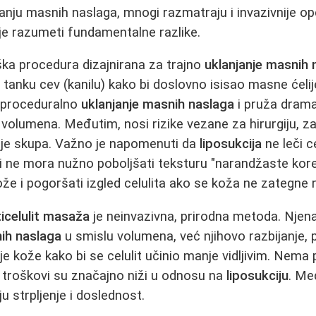
anju masnih naslaga, mnogi razmatraju i invazivnije opc
 je razumeti fundamentalne razlike.
ška procedura dizajnirana za trajno
uklanjanje masnih 
 tanku cev (kanilu) kako bi doslovno isisao masne ćelije
e proceduralno
uklanjanje masnih naslaga
i pruža drama
 volumena. Međutim, nosi rizike vezane za hirurgiju, 
tje skupa. Važno je napomenuti da
liposukcija
ne leči c
i ne mora nužno poboljšati teksturu "narandžaste kore
že i pogoršati izgled celulita ako se koža ne zategne
icelulit masaža
je neinvazivna, prirodna metoda. Njen
nih naslaga
u smislu volumena, već njihovo razbijanje, 
nje kože kako bi se celulit učinio manje vidljivim. Nema
 a troškovi su značajno niži u odnosu na
liposukciju
. Me
u strpljenje i doslednost.