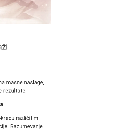
aži
 na masne naslage,
 rezultate.
ga
kreću različitim
kcije. Razumevanje