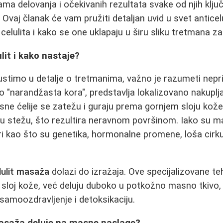
ma delovanja i očekivanih rezultata svake od njih klju
Ovaj članak će vam pružiti detaljan uvid u svet anticel
 celulita i kako se one uklapaju u širu sliku tretmana za
lit i kako nastaje?
timo u detalje o tretmanima, važno je razumeti neprijat
o "narandžasta kora", predstavlja lokalizovano nakuplja
ne ćelije se zatežu i guraju prema gornjem sloju kože
uju stežu, što rezultira neravnom površinom. Iako su m
ori kao što su genetika, hormonalne promene, loša cirkul
lulit masaža
dolazi do izražaja. Ove specijalizovane teh
sloj kože, već deluju duboko u potkožno masno tkivo,
amoozdravljenje i detoksikaciju.
masaža deluje na masne naslage?