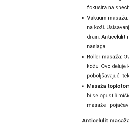
fokusira na speci
Vakuum masaža:
na koži. Usisavanj
drain.
Anticelulit
naslaga.
Roller masaža:
Ov
kožu. Ovo deluje 
poboljšavajući te
Masaža toplotom 
bi se opustili miš
masaže i pojačava
Anticelulit masaža 