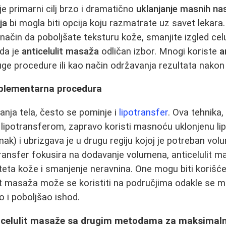
e primarni cilj brzo i dramatično
uklanjanje masnih na
ja
bi mogla biti opcija koju razmatrate uz savet lekara.
ačin da poboljšate teksturu kože, smanjite izgled celul
nda je
anticelulit masaža
odličan izbor. Mnogi koriste
a
ge procedure ili kao način održavanja rezultata nako
mplementarna procedura
anja tela, često se pominje i
lipotransfer
. Ova tehnika
 lipotransferom, zapravo koristi masnoću uklonjenu li
omak) i ubrizgava je u drugu regiju kojoj je potreban vol
potransfer fokusira na dodavanje volumena, anticelulit 
iteta kože i smanjenje neravnina. One mogu biti korišće
lit masaža može se koristiti na područjima odakle se
vo i poboljšao ishod.
icelulit masaže sa drugim metodama za maksimaln