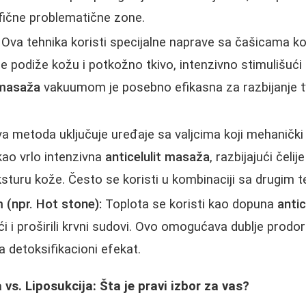
fične problematične zone.
Ova tehnika koristi specijalne naprave sa čašicama k
e podiže kožu i potkožno tkivo, intenzivno stimulišući ci
 masaža
vakuumom je posebno efikasna za razbijanje 
a metoda uključuje uređaje sa valjcima koji mehanički 
kao vrlo intenzivna
anticelulit masaža
, razbijajući čeli
ksturu kože. Često se koristi u kombinaciji sa drugim 
(npr. Hot stone):
Toplota se koristi kao dopuna
antic
ići i proširili krvni sudovi. Ovo omogućava dublje prodo
 detoksifikacioni efekat.
vs. Liposukcija: Šta je pravi izbor za vas?