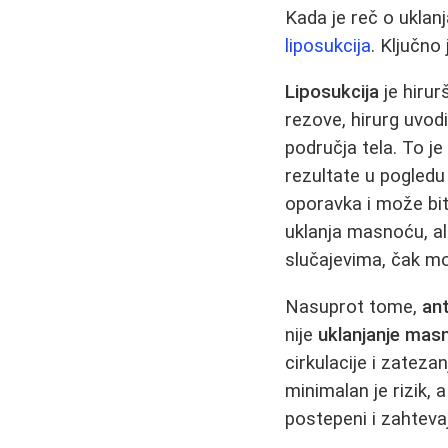
Kada je reč o uklanj
liposukcija
. Ključno
Liposukcija
je hirur
rezove, hirurg uvodi
područja tela. To j
rezultate u pogledu
oporavka i može bi
uklanja masnoću, al
slučajevima, čak mo
Nasuprot tome,
ant
nije
uklanjanje mas
cirkulacije i zateza
minimalan je rizik,
postepeni i zahtevaj