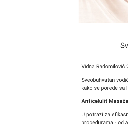
Sv
Vidna Radomilović
Sveobuhvatan vodič 
kako se porede sa l
Anticelulit Masaž
U potrazi za efika
procedurama - od an