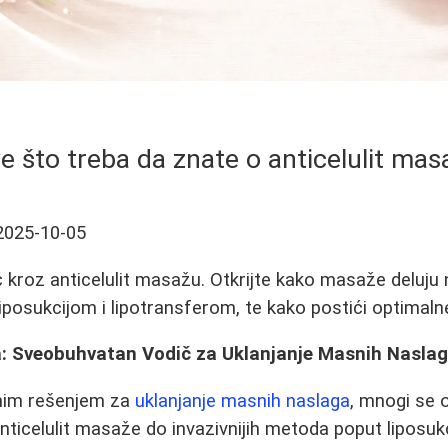
e što treba da znate o anticelulit mas
2025-10-05
kroz anticelulit masažu. Otkrijte kako masaže deluju
iposukcijom i lipotransferom, te kako postići optimalne
a: Sveobuhvatan Vodič za Uklanjanje Masnih Nasla
snim rešenjem za
uklanjanje masnih naslaga
, mnogi se o
ticelulit masaže do invazivnijih metoda poput liposu