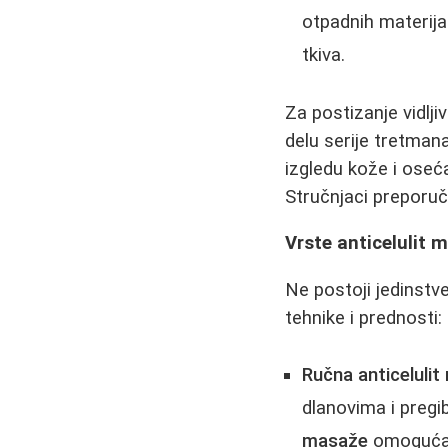
otpadnih materija
tkiva.
Za postizanje vidljiv
delu serije tretma
izgledu kože i oseć
Stručnjaci preporuč
Vrste anticelulit 
Ne postoji jedinstv
tehnike i prednosti:
Ručna anticelulit
dlanovima i pregi
masaže
omogućava