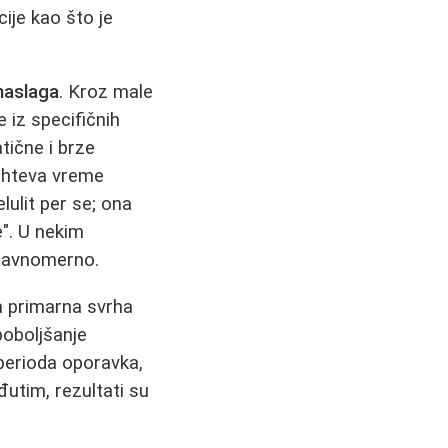
ije kao što je
naslaga
. Kroz male
 iz specifičnih
tične i brze
zahteva vreme
elulit per se; ona
". U nekim
 ravnomerno.
a primarna svrha
poboljšanje
 perioda oporavka,
đutim, rezultati su