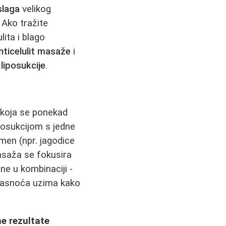
slaga
velikog
 Ako tražite
ita i blago
nticelulit masaže
i
n
liposukcije
.
, koja se ponekad
posukcijom s jedne
umen (npr. jagodice
masaža se fokusira
ne u kombinaciji -
 masnoća uzima kako
e rezultate