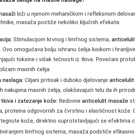
 masaži
leži u njenom mehaničkom i refleksnom delovanj
tehnike, masaža postiže nekoliko ključnih efekata:
cija:
Stimulacijom krvnog i limfnog sistema,
anticelul
e. Ovo omogućava bolju ishranu ćelija kisikom i hranlji
jajući toksine i višak tečnosti iz tkiva. Povećani proto
lizam masnih ćelija.
 naslaga:
Ciljani pritisak i duboko djelovanje
anticelul
ih nakupina masnih ćelija, olakšavajući telu da ih prirod
tkiva i zatezanje kože:
Redovne
anticelulit masaže
st
na, proteina odgovornih za čvrstinu i elastičnost kože.
ategnute kože, direktno suprotstavljajući se efektima ce
iviranjem limfnog sistema, masaža podstiče efikasno 