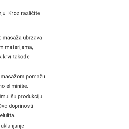
u. Kroz različite
it masaža
ubrzava
vim materijama,
k krvi takođe
it masažom
pomažu
no eliminiše.
imulišu produkciju
 Ovo doprinosti
lulita.
uklanjanje