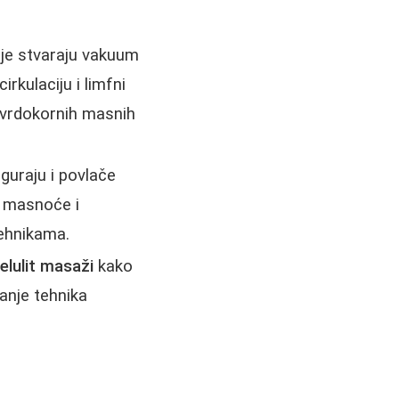
oje stvaraju vakuum
rkulaciju i limfni
tvrdokornih masnih
guraju i povlače
je masnoće i
tehnikama.
elulit masaži
kako
ranje tehnika