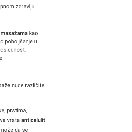
kupnom zdravlju
it masažama
kao
o poboljšanje u
doslednost.
e.
asaže
nude različite
ke, prstima,
Ova vrsta
anticelulit
t može da se