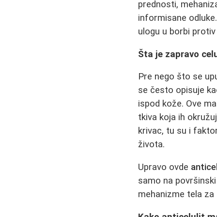
prednosti, mehaniza
informisane odluke. 
ulogu u borbi protiv
Šta je zapravo celu
Pre nego što se upus
se često opisuje ka
ispod kože. Ove mas
tkiva koja ih okruž
krivac, tu su i fakt
života.
Upravo ovde
antice
samo na površinski 
mehanizme tela za s
Kako anticelulit 