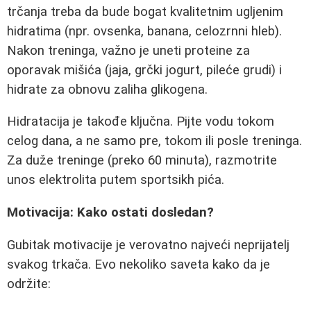
trčanja treba da bude bogat kvalitetnim ugljenim
hidratima (npr. ovsenka, banana, celozrnni hleb).
Nakon treninga, važno je uneti proteine za
oporavak mišića (jaja, grčki jogurt, pileće grudi) i
hidrate za obnovu zaliha glikogena.
Hidratacija je takođe ključna. Pijte vodu tokom
celog dana, a ne samo pre, tokom ili posle treninga.
Za duže treninge (preko 60 minuta), razmotrite
unos elektrolita putem sportsikh pića.
Motivacija: Kako ostati dosledan?
Gubitak motivacije je verovatno najveći neprijatelj
svakog trkača. Evo nekoliko saveta kako da je
održite: