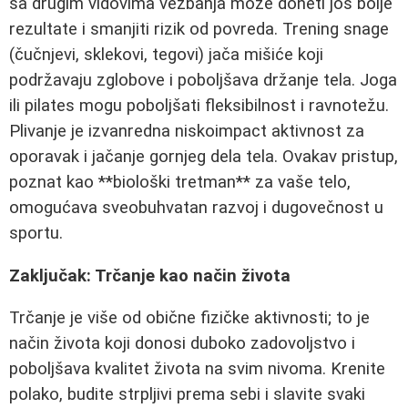
sa drugim vidovima vežbanja može doneti još bolje
rezultate i smanjiti rizik od povreda. Trening snage
(čučnjevi, sklekovi, tegovi) jača mišiće koji
podržavaju zglobove i poboljšava držanje tela. Joga
ili pilates mogu poboljšati fleksibilnost i ravnotežu.
Plivanje je izvanredna niskoimpact aktivnost za
oporavak i jačanje gornjeg dela tela. Ovakav pristup,
poznat kao **biološki tretman** za vaše telo,
omogućava sveobuhvatan razvoj i dugovečnost u
sportu.
Zaključak: Trčanje kao način života
Trčanje je više od obične fizičke aktivnosti; to je
način života koji donosi duboko zadovoljstvo i
poboljšava kvalitet života na svim nivoma. Krenite
polako, budite strpljivi prema sebi i slavite svaki