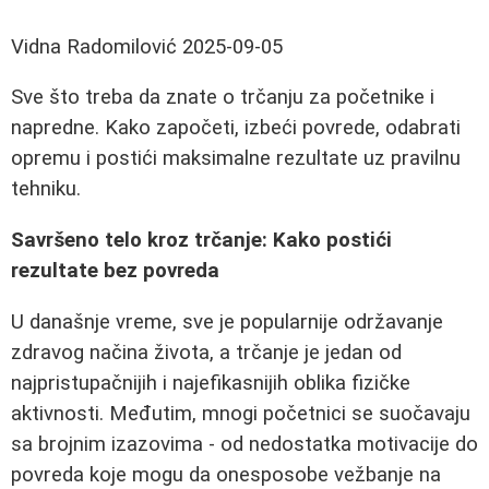
Vidna Radomilović
2025-09-05
Sve što treba da znate o trčanju za početnike i
napredne. Kako započeti, izbeći povrede, odabrati
opremu i postići maksimalne rezultate uz pravilnu
tehniku.
Savršeno telo kroz trčanje: Kako postići
rezultate bez povreda
U današnje vreme, sve je popularnije održavanje
zdravog načina života, a trčanje je jedan od
najpristupačnijih i najefikasnijih oblika fizičke
aktivnosti. Međutim, mnogi početnici se suočavaju
sa brojnim izazovima - od nedostatka motivacije do
povreda koje mogu da onesposobe vežbanje na