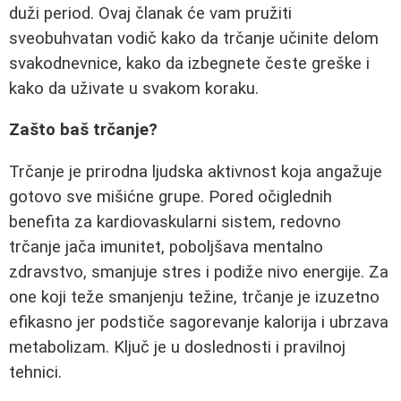
duži period. Ovaj članak će vam pružiti
sveobuhvatan vodič kako da trčanje učinite delom
svakodnevnice, kako da izbegnete česte greške i
kako da uživate u svakom koraku.
Zašto baš trčanje?
Trčanje je prirodna ljudska aktivnost koja angažuje
gotovo sve mišićne grupe. Pored očiglednih
benefita za kardiovaskularni sistem, redovno
trčanje jača imunitet, poboljšava mentalno
zdravstvo, smanjuje stres i podiže nivo energije. Za
one koji teže smanjenju težine, trčanje je izuzetno
efikasno jer podstiče sagorevanje kalorija i ubrzava
metabolizam. Ključ je u doslednosti i pravilnoj
tehnici.