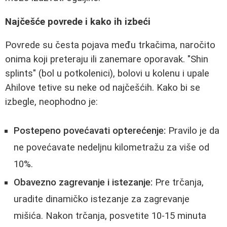
Najčešće povrede i kako ih izbeći
Povrede su česta pojava među trkačima, naročito
onima koji preteraju ili zanemare oporavak. "Shin
splints" (bol u potkolenici), bolovi u kolenu i upale
Ahilove tetive su neke od najčešćih. Kako bi se
izbegle, neophodno je:
Postepeno povećavati opterećenje:
Pravilo je da
ne povećavate nedeljnu kilometražu za više od
10%.
Obavezno zagrevanje i istezanje:
Pre trčanja,
uradite dinamičko istezanje za zagrevanje
mišića. Nakon trčanja, posvetite 10-15 minuta