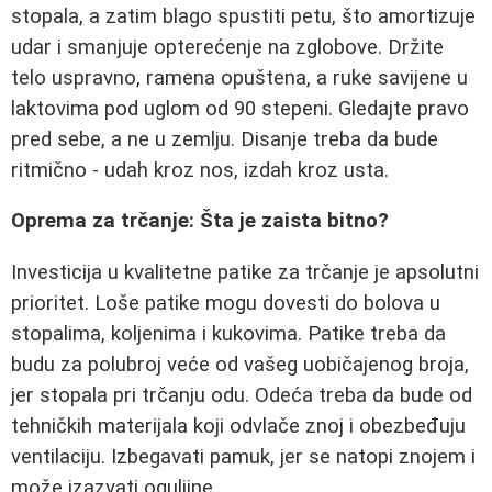
stopala, a zatim blago spustiti petu, što amortizuje
udar i smanjuje opterećenje na zglobove. Držite
telo uspravno, ramena opuštena, a ruke savijene u
laktovima pod uglom od 90 stepeni. Gledajte pravo
pred sebe, a ne u zemlju. Disanje treba da bude
ritmično - udah kroz nos, izdah kroz usta.
Oprema za trčanje: Šta je zaista bitno?
Investicija u kvalitetne patike za trčanje je apsolutni
prioritet. Loše patike mogu dovesti do bolova u
stopalima, koljenima i kukovima. Patike treba da
budu za polubroj veće od vašeg uobičajenog broja,
jer stopala pri trčanju odu. Odeća treba da bude od
tehničkih materijala koji odvlače znoj i obezbeđuju
ventilaciju. Izbegavati pamuk, jer se natopi znojem i
može izazvati oguljine.