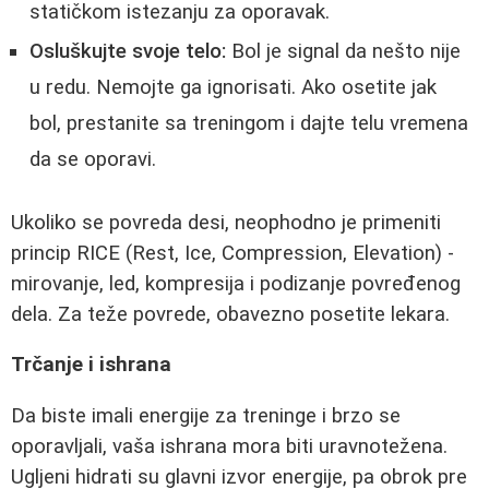
statičkom istezanju za oporavak.
Osluškujte svoje telo:
Bol je signal da nešto nije
u redu. Nemojte ga ignorisati. Ako osetite jak
bol, prestanite sa treningom i dajte telu vremena
da se oporavi.
Ukoliko se povreda desi, neophodno je primeniti
princip RICE (Rest, Ice, Compression, Elevation) -
mirovanje, led, kompresija i podizanje povređenog
dela. Za teže povrede, obavezno posetite lekara.
Trčanje i ishrana
Da biste imali energije za treninge i brzo se
oporavljali, vaša ishrana mora biti uravnotežena.
Ugljeni hidrati su glavni izvor energije, pa obrok pre