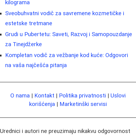
kilograma
Sveobuhvatni vodič za savremene kozmetičke i
estetske tretmane
Grudi u Pubertetu: Saveti, Razvoj i Samopouzdanje
za Tinejdžerke
Kompletan vodič za vežbanje kod kuće: Odgovori
na vaša najčešća pitanja
O nama
|
Kontakt
|
Politika privatnosti
|
Uslovi
korišćenja
|
Marketinški servisi
Urednici i autori ne preuzimaju nikakvu odgovornost