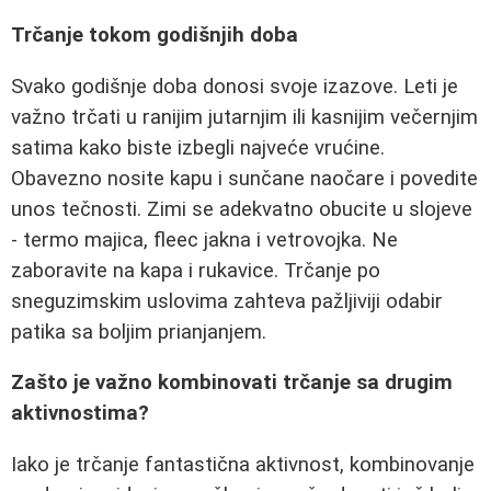
Trčanje tokom godišnjih doba
Svako godišnje doba donosi svoje izazove. Leti je
važno trčati u ranijim jutarnjim ili kasnijim večernjim
satima kako biste izbegli najveće vrućine.
Obavezno nosite kapu i sunčane naočare i povedite
unos tečnosti. Zimi se adekvatno obucite u slojeve
- termo majica, fleec jakna i vetrovojka. Ne
zaboravite na kapa i rukavice. Trčanje po
sneguzimskim uslovima zahteva pažljiviji odabir
patika sa boljim prianjanjem.
Zašto je važno kombinovati trčanje sa drugim
aktivnostima?
Iako je trčanje fantastična aktivnost, kombinovanje