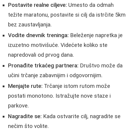
Postavite realne ciljeve:
Umesto da odmah
težite maratonu, postavite si cilj da istrčite 5km
bez zaustavljanja.
Vodite dnevnik treninga:
Beleženje napretka je
izuzetno motivišuće. Videćete koliko ste
napredovali od prvog dana.
Pronađite trkaćeg partnera:
Društvo može da
učini trčanje zabavnijim i odgovornijim.
Menjajte rute:
Trčanje istom rutom može
postati monotono. Istražujte nove staze i
parkove.
Nagradite se:
Kada ostvarite cilj, nagradite se
nečim što volite.