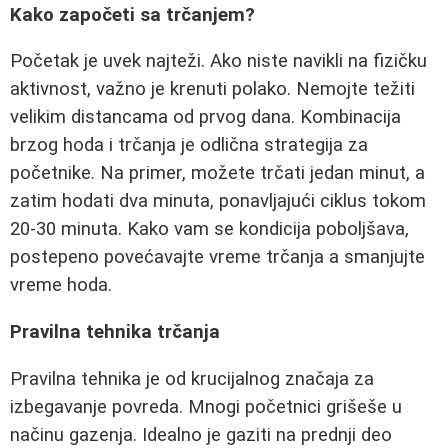
Kako započeti sa trčanjem?
Početak je uvek najteži. Ako niste navikli na fizičku
aktivnost, važno je krenuti polako. Nemojte težiti
velikim distancama od prvog dana. Kombinacija
brzog hoda i trčanja je odlična strategija za
početnike. Na primer, možete trčati jedan minut, a
zatim hodati dva minuta, ponavljajući ciklus tokom
20-30 minuta. Kako vam se kondicija poboljšava,
postepeno povećavajte vreme trčanja a smanjujte
vreme hoda.
Pravilna tehnika trčanja
Pravilna tehnika je od krucijalnog značaja za
izbegavanje povreda. Mnogi početnici grišeše u
načinu gazenja. Idealno je gaziti na prednji deo