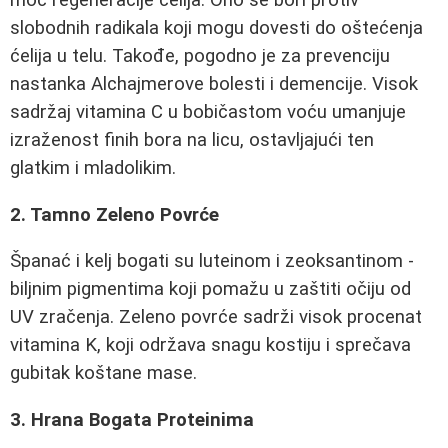
slobodnih radikala koji mogu dovesti do oštećenja
ćelija u telu. Takođe, pogodno je za prevenciju
nastanka Alchajmerove bolesti i demencije. Visok
sadržaj vitamina C u bobičastom voću umanjuje
izraženost finih bora na licu, ostavljajući ten
glatkim i mladolikim.
2. Tamno Zeleno Povrće
Španać i kelj bogati su luteinom i zeoksantinom -
biljnim pigmentima koji pomažu u zaštiti očiju od
UV zračenja. Zeleno povrće sadrži visok procenat
vitamina K, koji održava snagu kostiju i sprečava
gubitak koštane mase.
3. Hrana Bogata Proteinima