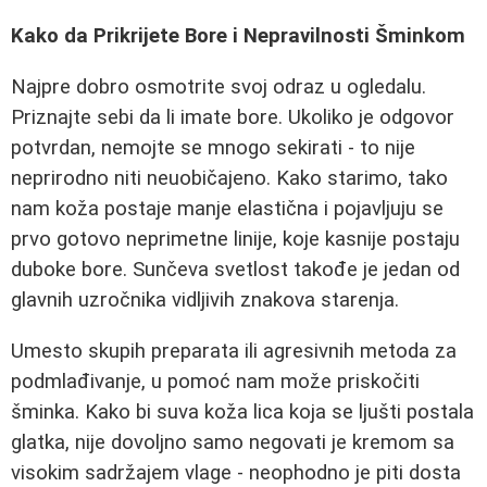
Kako da Prikrijete Bore i Nepravilnosti Šminkom
Najpre dobro osmotrite svoj odraz u ogledalu.
Priznajte sebi da li imate bore. Ukoliko je odgovor
potvrdan, nemojte se mnogo sekirati - to nije
neprirodno niti neuobičajeno. Kako starimo, tako
nam koža postaje manje elastična i pojavljuju se
prvo gotovo neprimetne linije, koje kasnije postaju
duboke bore. Sunčeva svetlost takođe je jedan od
glavnih uzročnika vidljivih znakova starenja.
Umesto skupih preparata ili agresivnih metoda za
podmlađivanje, u pomoć nam može priskočiti
šminka. Kako bi suva koža lica koja se ljušti postala
glatka, nije dovoljno samo negovati je kremom sa
visokim sadržajem vlage - neophodno je piti dosta