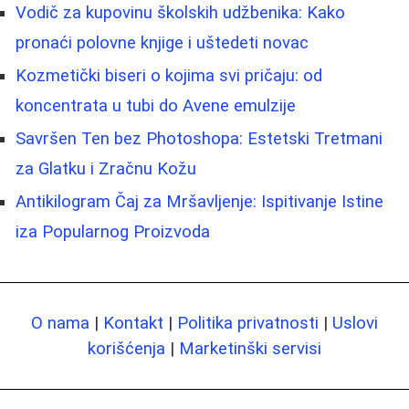
Vodič za kupovinu školskih udžbenika: Kako
pronaći polovne knjige i uštedeti novac
Kozmetički biseri o kojima svi pričaju: od
koncentrata u tubi do Avene emulzije
Savršen Ten bez Photoshopa: Estetski Tretmani
za Glatku i Zračnu Kožu
Antikilogram Čaj za Mršavljenje: Ispitivanje Istine
iza Popularnog Proizvoda
O nama
|
Kontakt
|
Politika privatnosti
|
Uslovi
korišćenja
|
Marketinški servisi