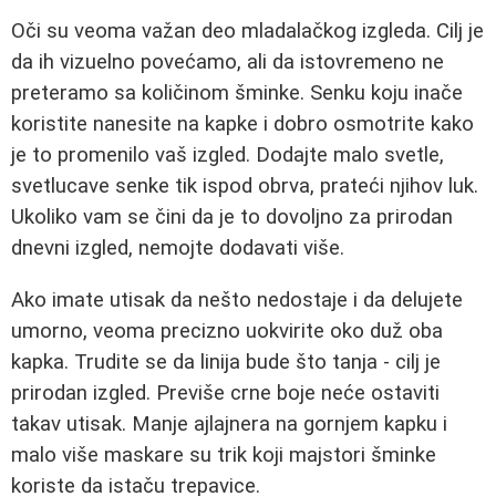
Oči su veoma važan deo mladalačkog izgleda. Cilj je
da ih vizuelno povećamo, ali da istovremeno ne
preteramo sa količinom šminke. Senku koju inače
koristite nanesite na kapke i dobro osmotrite kako
je to promenilo vaš izgled. Dodajte malo svetle,
svetlucave senke tik ispod obrva, prateći njihov luk.
Ukoliko vam se čini da je to dovoljno za prirodan
dnevni izgled, nemojte dodavati više.
Ako imate utisak da nešto nedostaje i da delujete
umorno, veoma precizno uokvirite oko duž oba
kapka. Trudite se da linija bude što tanja - cilj je
prirodan izgled. Previše crne boje neće ostaviti
takav utisak. Manje ajlajnera na gornjem kapku i
malo više maskare su trik koji majstori šminke
koriste da istaču trepavice.