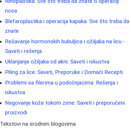
Rinoplastika: Sve što treba da znate o operaciji
nosa
Blefaroplastika i operacija kapaka: Sve što treba da
znate
Rešavanje hormonskih bubuljica i ožiljaka na licu -
Saveti i rešenja
Uklanjanje ožiljaka od akni: Saveti i iskustva
Piling za lice: Saveti, Preporuke i Domaći Recepti
Problemi sa filerima u podočnjacima: Rešenja i
iskustva
Negovanje kože tokom zime: Saveti i preporučeni
proizvodi
Tekstovi na srodnim blogovima