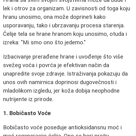
lek i otrov za organizam. U zavisnosti od toga koju
hranu unosimo, ona može doprineti kako
usporavanju, tako i ubrzavanju procesa starenja.
Ćelije tela se hrane hranom koju unosimo, otuda i
izreka: "Mi smo ono što jedemo."
Izbacivanje prerađene hrane i uvođenje što više
svežeg voća i povrća je efektivan način da
unapredite svoje zdravje. Istraživanja pokazuju da
unos ovih namirnica doprinosi dugovečnosti i
mladolikom izgledu, jer koža dobija neophodne
nutrijente iz prirode.
1. Bobičasto Voće
Bobičasto voće poseduje antioksidansnu moć i
moć regeneracije ćelija. Ono se bori protiv