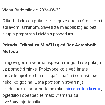
Vidna Radomilović
2024-06-30
Otkrijte kako da prikrijete tragove godina šminkom i
zdravom ishranom. Saveti za mladolik izgled bez
skupih preparata i rizičnih procedura.
Prirodni Trikovi za Mlađi Izgled Bez Agresivnih
Metoda
Tragovi godina veoma uspešno mogu da se prikriju
uz pomoć šminke. Proizvode koje već imate
možete upotrebiti na drugačiji način i otarasiti se
nekoliko godina. Lista potrebnih stvari nije
predugačka - pripremite šminku,
hidratantnu kremu
,
ogledalo i obezbedite malo vremena za
uvežbavanje tehnika.