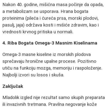
Nakon 40. godine, mišićna masa počinje da opada,
a metabolizam se usporava. Hrana bogata
proteinima (pileća i ćureća prsa, morski plodovi,
pasulj, jaja) održava kosti i mišiće zdravim, kao i
vrednosti krvnog pritiska u normali.
4. Riba Bogata Omega-3 Masnim Kiselinama
Omega-3 masne kiseline iz morskih plodova
sprečavaju hronične upalne procese. Pozitivno
utiču na funkciju mozga, memoriju i raspoloženje.
Najbolji izvori su losos i skuša.
Zaključak
Mladolik izgled nije rezultat samo skupih preparata
ili invazivnih tretmana. Pravilna negovanje kože