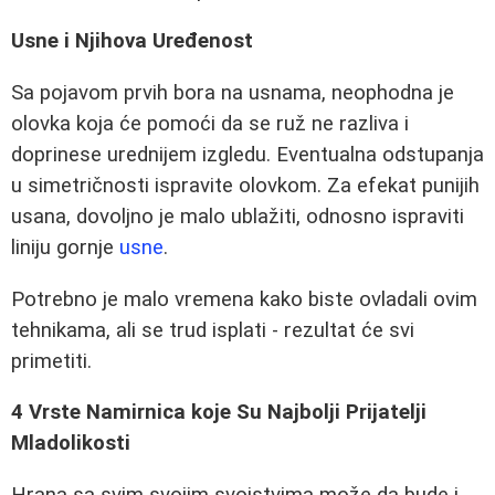
Usne i Njihova Uređenost
Sa pojavom prvih bora na usnama, neophodna je
olovka koja će pomoći da se ruž ne razliva i
doprinese urednijem izgledu. Eventualna odstupanja
u simetričnosti ispravite olovkom. Za efekat punijih
usana, dovoljno je malo ublažiti, odnosno ispraviti
liniju gornje
usne
.
Potrebno je malo vremena kako biste ovladali ovim
tehnikama, ali se trud isplati - rezultat će svi
primetiti.
4 Vrste Namirnica koje Su Najbolji Prijatelji
Mladolikosti
Hrana sa svim svojim svojstvima može da bude i