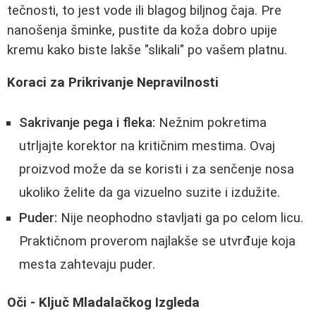
tečnosti, to jest vode ili blagog biljnog čaja. Pre
nanošenja šminke, pustite da koža dobro upije
kremu kako biste lakše "slikali" po vašem platnu.
Koraci za Prikrivanje Nepravilnosti
Sakrivanje pega i fleka:
Nežnim pokretima
utrljajte korektor na kritičnim mestima. Ovaj
proizvod može da se koristi i za senčenje nosa
ukoliko želite da ga vizuelno suzite i izdužite.
Puder:
Nije neophodno stavljati ga po celom licu.
Praktičnom proverom najlakše se utvrđuje koja
mesta zahtevaju puder.
Oči - Ključ Mladalačkog Izgleda