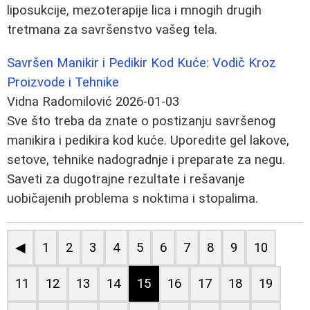
liposukcije, mezoterapije lica i mnogih drugih
tretmana za savršenstvo vašeg tela.
Savršen Manikir i Pedikir Kod Kuće: Vodič Kroz
Proizvode i Tehnike
Vidna Radomilović
2026-01-03
Sve što treba da znate o postizanju savršenog
manikira i pedikira kod kuće. Uporedite gel lakove,
setove, tehnike nadogradnje i preparate za negu.
Saveti za dugotrajne rezultate i rešavanje
uobičajenih problema s noktima i stopalima.
◀
1
2
3
4
5
6
7
8
9
10
11
12
13
14
15
16
17
18
19