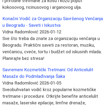
i prirodne tretmane za kosu i kožu poput
kokosovog, ricinusovog i arganovog ulja.
Konačni Vodič za Organizaciju Savršenog Venčanja
u Beogradu - Saveti i Iskustva
Vidna Radomilović
2026-01-12
Sve što treba da znate za organizaciju venčanja u
Beogradu. Praktični saveti za restoran, muziku,
venčanicu, cveće, tortu i budžet od iskusnih mlada.
Planirajte bez stresa!
Savremeni Kozmetički Tretmani: Od Anticelulit
Masaže do Podmlađivanja Šaka
Vidna Radomilović
2026-01-05
Sveobuhvatan vodič kroz popularne kozmetičke
tretmane i procedure. Otkrijte benefite anticelulit
masaže, laserske epilacije, limfne drenaže,