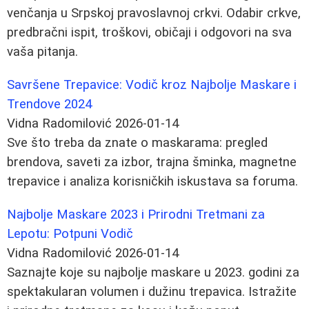
venčanja u Srpskoj pravoslavnoj crkvi. Odabir crkve,
predbračni ispit, troškovi, običaji i odgovori na sva
vaša pitanja.
Savršene Trepavice: Vodič kroz Najbolje Maskare i
Trendove 2024
Vidna Radomilović
2026-01-14
Sve što treba da znate o maskarama: pregled
brendova, saveti za izbor, trajna šminka, magnetne
trepavice i analiza korisničkih iskustava sa foruma.
Najbolje Maskare 2023 i Prirodni Tretmani za
Lepotu: Potpuni Vodič
Vidna Radomilović
2026-01-14
Saznajte koje su najbolje maskare u 2023. godini za
spektakularan volumen i dužinu trepavica. Istražite