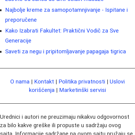
Najbolje kreme za samopotamnjivanje - Ispitane i
preporučene
Kako Izabrati Fakultet: Praktični Vodič za Sve
Generacije
Saveti za negu i pripitomljavanje papagaja tigrica
O nama
|
Kontakt
|
Politika privatnosti
|
Uslovi
korišćenja
|
Marketinški servisi
Urednici i autori ne preuzimaju nikakvu odgovornost
za bilo kakve greške ili propuste u sadržaju ovog
sajta. Informacije sadržane na ovom sajtu pružaju se