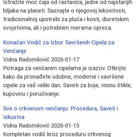
Istražite moć čaja od rastavića, jedne od najstarijih
biljaka na planeti. Saznajte o njegovoj lekovitosti,
tradicionalnoj upotrebi za pluća i kosti, diuretskim
svojstvima, ali i potrebnim merama opreza.
Konačan Vodič za Izbor Savršenih Cipela za
Venčanje
Vidna Radomilović
2026-01-17
Potraga za venčanim cipelama je izazov. Otkrijte
kako da pronađete udobne, moderne i savršene
cipele za vaš veliki dan. Saveti za boje, visinu štikle,
kupovinu i poručivanje.
Sve o crkvenom venčanju: Procedura, Saveti i
Iskustva
Vidna Radomilović
2026-01-15
Kompletan vodič kroz proceduru crkvenog