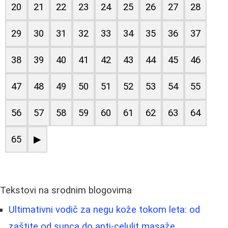
20
21
22
23
24
25
26
27
28
29
30
31
32
33
34
35
36
37
38
39
40
41
42
43
44
45
46
47
48
49
50
51
52
53
54
55
56
57
58
59
60
61
62
63
64
65
▶
Tekstovi na srodnim blogovima
Ultimativni vodič za negu kože tokom leta: od
zaštite od sunca do anti-celulit masaže