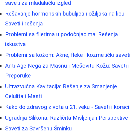
saveti za mladalački izgled
Rešavanje hormonskih bubuljica i ožiljaka na licu -
Saveti i rešenja
Problemi sa filerima u podočnjacima: Rešenja i
iskustva
Problemi sa kožom: Akne, fleke i kozmetički saveti
Anti-Age Nega za Masnu i Mešovitu Kožu: Saveti i
Preporuke
Ultrazvučna Kavitacija: Rešenje za Smanjenje
Celulita i Masti
Kako do zdravog života u 21. veku - Saveti i koraci
Ugradnja Silikona: Različita Mišljenja i Perspektive
Saveti za Savršenu Šminku