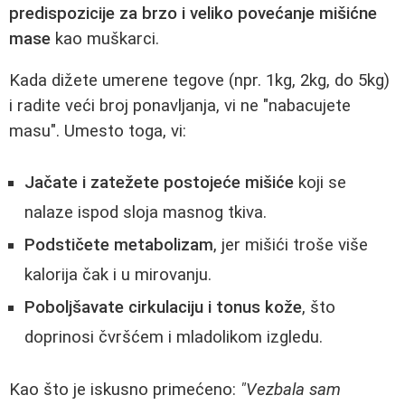
predispozicije za brzo i veliko povećanje mišićne
mase
kao muškarci.
Kada dižete umerene tegove (npr. 1kg, 2kg, do 5kg)
i radite veći broj ponavljanja, vi ne "nabacujete
masu". Umesto toga, vi:
Jačate i zatežete postojeće mišiće
koji se
nalaze ispod sloja masnog tkiva.
Podstičete metabolizam
, jer mišići troše više
kalorija čak i u mirovanju.
Poboljšavate cirkulaciju i tonus kože
, što
doprinosi čvršćem i mladolikom izgledu.
Kao što je iskusno primećeno:
"Vezbala sam