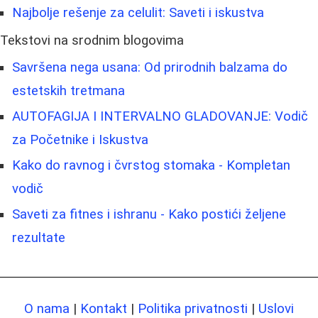
Najbolje rešenje za celulit: Saveti i iskustva
Tekstovi na srodnim blogovima
Savršena nega usana: Od prirodnih balzama do
estetskih tretmana
AUTOFAGIJA I INTERVALNO GLADOVANJE: Vodič
za Početnike i Iskustva
Kako do ravnog i čvrstog stomaka - Kompletan
vodič
Saveti za fitnes i ishranu - Kako postići željene
rezultate
O nama
|
Kontakt
|
Politika privatnosti
|
Uslovi