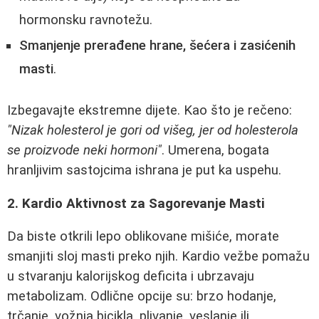
hormonsku ravnotežu.
Smanjenje prerađene hrane, šećera i zasićenih
masti
.
Izbegavajte ekstremne dijete. Kao što je rečeno:
"Nizak holesterol je gori od višeg, jer od holesterola
se proizvode neki hormoni"
. Umerena, bogata
hranljivim sastojcima ishrana je put ka uspehu.
2. Kardio Aktivnost za Sagorevanje Masti
Da biste otkrili lepo oblikovane mišiće, morate
smanjiti sloj masti preko njih. Kardio vežbe pomažu
u stvaranju kalorijskog deficita i ubrzavaju
metabolizam. Odlične opcije su: brzo hodanje,
trčanje, vožnja bicikla, plivanje, veslanje ili