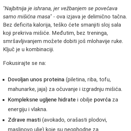
"Najbitnija je ishrana, jer vežbanjem se povećava
samo mišićna masa"
- ova izjava je delimično tačna.
Bez deficita kalorija, teško ćete smanjiti sloj sala
koji prekriva mišiće. Međutim, bez treninga,
smršavljivanjem možete dobiti još mlohavije ruke.
Ključ je u kombinaciji.
Fokusirajte se na:
Dovoljan unos proteina
(piletina, riba, tofu,
mahunarke, jaja) za očuvanje i izgradnju mišića.
Kompleksne ugljene hidrate
i obilje
povrća
za
energiju i vlakna.
Zdrave masti
(avokado, orašasti plodovi,
maslinovo ulje) koje su neophodne za