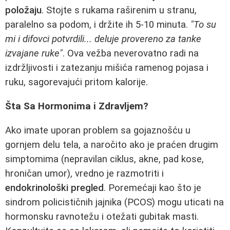
položaju
. Stojte s rukama raširenim u stranu,
paralelno sa podom, i držite ih 5-10 minuta.
"To su
mi i difovci potvrdili... deluje provereno za tanke
izvajane ruke"
. Ova vežba neverovatno radi na
izdržljivosti i zatezanju mišića ramenog pojasa i
ruku, sagorevajući pritom kalorije.
Šta Sa Hormonima i Zdravljem?
Ako imate uporan problem sa gojaznošću u
gornjem delu tela, a naročito ako je praćen drugim
simptomima (nepravilan ciklus, akne, pad kose,
hroničan umor), vredno je razmotriti i
endokrinološki pregled
. Poremećaji kao što je
sindrom policističnih jajnika (PCOS) mogu uticati na
hormonsku ravnotežu i otežati gubitak masti.