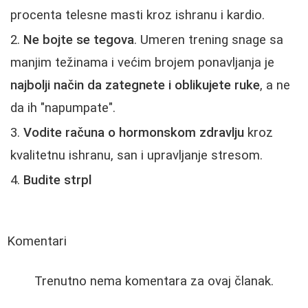
procenta telesne masti kroz ishranu i kardio.
Ne bojte se tegova
. Umeren trening snage sa
manjim težinama i većim brojem ponavljanja je
najbolji način da zategnete i oblikujete ruke
, a ne
da ih "napumpate".
Vodite računa o hormonskom zdravlju
kroz
kvalitetnu ishranu, san i upravljanje stresom.
Budite strpl
Komentari
Trenutno nema komentara za ovaj članak.