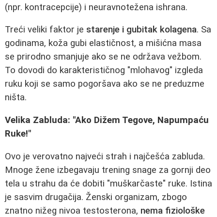
(npr. kontracepcije) i neuravnotežena ishrana.
Treći veliki faktor je
starenje i gubitak kolagena
. Sa
godinama, koža gubi elastičnost, a mišićna masa
se prirodno smanjuje ako se ne održava vežbom.
To dovodi do karakterističnog "mlohavog" izgleda
ruku koji se samo pogoršava ako se ne preduzme
ništa.
Velika Zabluda: "Ako Dižem Tegove, Napumpaću
Ruke!"
Ovo je verovatno najveći strah i najčešća zabluda.
Mnoge žene izbegavaju trening snage za gornji deo
tela u strahu da će dobiti "muškarčaste" ruke. Istina
je sasvim drugačija. Ženski organizam, zbogo
znatno nižeg nivoa testosterona,
nema fiziološke