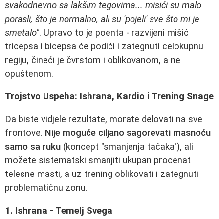
svakodnevno sa lakšim tegovima... misići su malo
porasli, što je normalno, ali su 'pojeli' sve što mi je
smetalo"
. Upravo to je poenta - razvijeni mišić
tricepsa i bicepsa će podići i zategnuti celokupnu
regiju, čineći je čvrstom i oblikovanom, a ne
opuštenom.
Trojstvo Uspeha: Ishrana, Kardio i Trening Snage
Da biste vidjele rezultate, morate delovati na sve
frontove.
Nije moguće ciljano sagorevati masnoću
samo sa ruku
(koncept "smanjenja tačaka"), ali
možete sistematski smanjiti ukupan procenat
telesne masti, a uz trening oblikovati i zategnuti
problematičnu zonu.
1. Ishrana - Temelj Svega