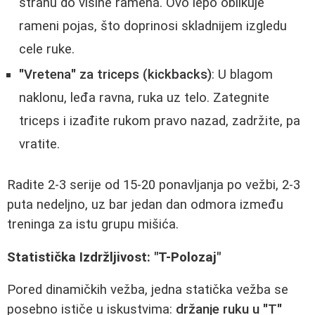
stranu do visine ramena. Ovo lepo oblikuje
rameni pojas, što doprinosi skladnijem izgledu
cele ruke.
"Vretena" za triceps (kickbacks)
: U blagom
naklonu, leđa ravna, ruka uz telo. Zategnite
triceps i izađite rukom pravo nazad, zadržite, pa
vratite.
Radite 2-3 serije od 15-20 ponavljanja po vežbi, 2-3
puta nedeljno, uz bar jedan dan odmora između
treninga za istu grupu mišića.
Statistička Izdržljivost: "T-Polozaj"
Pored dinamičkih vežba, jedna statička vežba se
posebno ističe u iskustvima:
držanje ruku u "T"