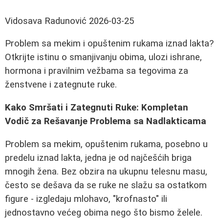
Vidosava Radunović
2026-03-25
Problem sa mekim i opuštenim rukama iznad lakta?
Otkrijte istinu o smanjivanju obima, ulozi ishrane,
hormona i pravilnim vežbama sa tegovima za
ženstvene i zategnute ruke.
Kako Smršati i Zategnuti Ruke: Kompletan
Vodič za Rešavanje Problema sa Nadlakticama
Problem sa mekim, opuštenim rukama, posebno u
predelu iznad lakta, jedna je od najčešćih briga
mnogih žena. Bez obzira na ukupnu telesnu masu,
često se dešava da se ruke ne slažu sa ostatkom
figure - izgledaju mlohavo, "krofnasto" ili
jednostavno većeg obima nego što bismo želele.