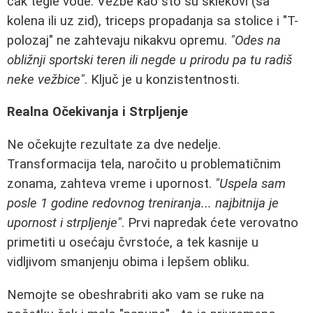
čak tegle vode. Vežbe kao što su sklekovi (sa
kolena ili uz zid), triceps propadanja sa stolice i "T-
polozaj" ne zahtevaju nikakvu opremu.
"Odes na
obližnji sportski teren ili negde u prirodu pa tu radiš
neke vežbice"
. Ključ je u konzistentnosti.
Realna Očekivanja i Strpljenje
Ne očekujte rezultate za dve nedelje.
Transformacija tela, naročito u problematičnim
zonama, zahteva vreme i upornost.
"Uspela sam
posle 1 godine redovnog treniranja... najbitnija je
upornost i strpljenje"
. Prvi napredak ćete verovatno
primetiti u osećaju čvrstoće, a tek kasnije u
vidljivom smanjenju obima i lepšem obliku.
Nemojte se obeshrabriti ako vam se ruke na