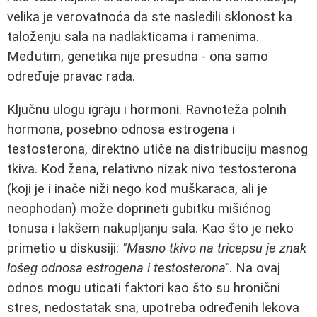
velika je verovatnoća da ste nasledili sklonost ka
taloženju sala na nadlakticama i ramenima.
Međutim, genetika nije presudna - ona samo
određuje pravac rada.
Ključnu ulogu igraju i
hormoni
. Ravnoteža polnih
hormona, posebno odnosa estrogena i
testosterona, direktno utiče na distribuciju masnog
tkiva. Kod žena, relativno nizak nivo testosterona
(koji je i inače niži nego kod muškaraca, ali je
neophodan) može doprineti gubitku mišićnog
tonusa i lakšem nakupljanju sala. Kao što je neko
primetio u diskusiji:
"Masno tkivo na tricepsu je znak
lošeg odnosa estrogena i testosterona"
. Na ovaj
odnos mogu uticati faktori kao što su hronični
stres, nedostatak sna, upotreba određenih lekova