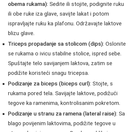
obema rukama)
: Sedite ili stojite, podignite ruku
ili obe ruke iza glave, savijte lakat i potom
ispravljajte ruku ka plafonu. Održavajte laktove
blizu glave.
Triceps propadanje sa stolicom (dips)
: Oslonite
se rukama o ivicu stabilne stolice, ispred sebe.
Spuštajte telo savijanjem laktova, zatim se
podižite koristeći snagu tricepsa.
Podizanje za biceps (biceps curl)
: Stojte, s
rukama pored tela. Savijajte laktove, podižući
tegove ka ramenima, kontrolisanim pokretom.
Podizanje u stranu za ramena (lateral raise)
: Sa
blago povijenim laktovima, podižite tegove u