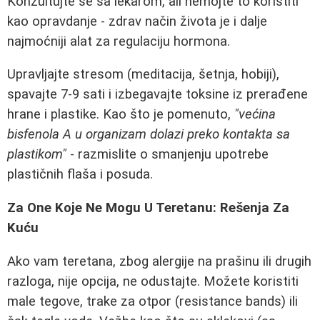
Konzultujte se sa lekarom, ali nemojte to koristiti
kao opravdanje - zdrav način života je i dalje
najmoćniji alat za regulaciju hormona.
Upravljajte stresom (meditacija, šetnja, hobiji),
spavajte 7-9 sati i izbegavajte toksine iz prerađene
hrane i plastike. Kao što je pomenuto,
"većina
bisfenola A u organizam dolazi preko kontakta sa
plastikom"
- razmislite o smanjenju upotrebe
plastičnih flaša i posuda.
Za One Koje Ne Mogu U Teretanu: Rešenja Za
Kuću
Ako vam teretana, zbog alergije na prašinu ili drugih
razloga, nije opcija, ne odustajte. Možete koristiti
male tegove, trake za otpor (resistance bands) ili