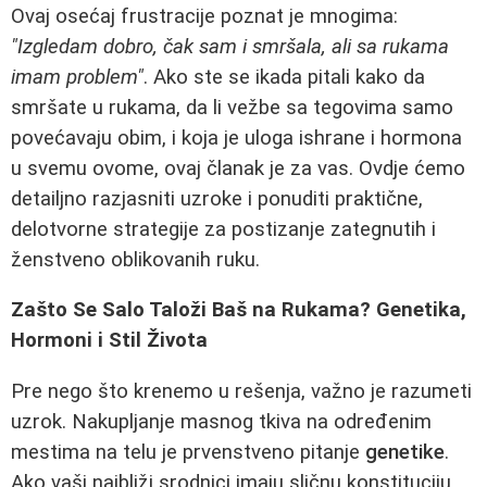
Ovaj osećaj frustracije poznat je mnogima:
"Izgledam dobro, čak sam i smršala, ali sa rukama
imam problem"
. Ako ste se ikada pitali kako da
smršate u rukama, da li vežbe sa tegovima samo
povećavaju obim, i koja je uloga ishrane i hormona
u svemu ovome, ovaj članak je za vas. Ovdje ćemo
detailjno razjasniti uzroke i ponuditi praktične,
delotvorne strategije za postizanje zategnutih i
ženstveno oblikovanih ruku.
Zašto Se Salo Taloži Baš na Rukama? Genetika,
Hormoni i Stil Života
Pre nego što krenemo u rešenja, važno je razumeti
uzrok. Nakupljanje masnog tkiva na određenim
mestima na telu je prvenstveno pitanje
genetike
.
Ako vaši najbliži srodnici imaju sličnu konstituciju,