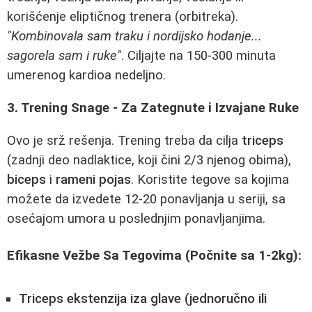
korišćenje eliptičnog trenera (orbitreka).
"Kombinovala sam traku i nordijsko hodanje...
sagorela sam i ruke"
. Ciljajte na 150-300 minuta
umerenog kardioa nedeljno.
3. Trening Snage - Za Zategnute i Izvajane Ruke
Ovo je srž rešenja. Trening treba da cilja
triceps
(zadnji deo nadlaktice, koji čini 2/3 njenog obima),
biceps
i
rameni pojas
. Koristite tegove sa kojima
možete da izvedete 12-20 ponavljanja u seriji, sa
osećajom umora u poslednjim ponavljanjima.
Efikasne Vežbe Sa Tegovima (Počnite sa 1-2kg):
Triceps ekstenzija iza glave (jednoručno ili