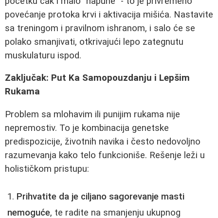
početku čak i malo "napune" - to je privremeno
povećanje protoka krvi i aktivacija mišića. Nastavite
sa treningom i pravilnom ishranom, i salo će se
polako smanjivati, otkrivajući lepo zategnutu
muskulaturu ispod.
Zaključak: Put Ka Samopouzdanju i Lepšim
Rukama
Problem sa mlohavim ili punijim rukama nije
nepremostiv. To je kombinacija genetske
predispozicije, životnih navika i često nedovoljno
razumevanja kako telo funkcioniše. Rešenje leži u
holističkom pristupu:
Prihvatite da je ciljano sagorevanje masti
nemoguće
, te radite na smanjenju ukupnog