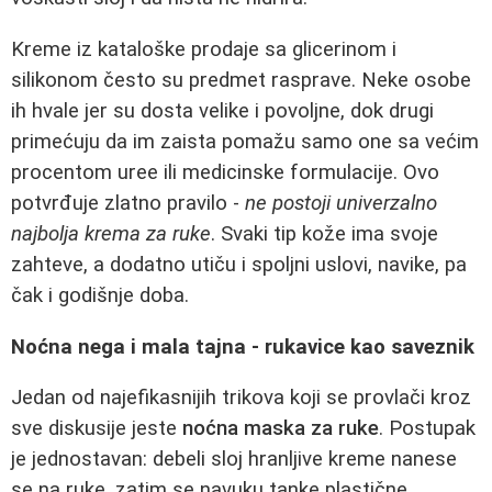
Kreme iz kataloške prodaje sa glicerinom i
silikonom često su predmet rasprave. Neke osobe
ih hvale jer su dosta velike i povoljne, dok drugi
primećuju da im zaista pomažu samo one sa većim
procentom uree ili medicinske formulacije. Ovo
potvrđuje zlatno pravilo -
ne postoji univerzalno
najbolja krema za ruke
. Svaki tip kože ima svoje
zahteve, a dodatno utiču i spoljni uslovi, navike, pa
čak i godišnje doba.
Noćna nega i mala tajna - rukavice kao saveznik
Jedan od najefikasnijih trikova koji se provlači kroz
sve diskusije jeste
noćna maska za ruke
. Postupak
je jednostavan: debeli sloj hranljive kreme nanese
se na ruke, zatim se navuku tanke plastične