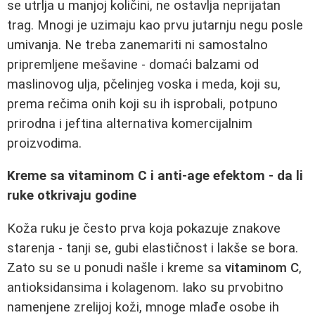
se utrlja u manjoj količini, ne ostavlja neprijatan
trag. Mnogi je uzimaju kao prvu jutarnju negu posle
umivanja. Ne treba zanemariti ni samostalno
pripremljene mešavine - domaći balzami od
maslinovog ulja, pčelinjeg voska i meda, koji su,
prema rečima onih koji su ih isprobali, potpuno
prirodna i jeftina alternativa komercijalnim
proizvodima.
Kreme sa vitaminom C i anti-age efektom - da li
ruke otkrivaju godine
Koža ruku je često prva koja pokazuje znakove
starenja - tanji se, gubi elastičnost i lakše se bora.
Zato su se u ponudi našle i kreme sa
vitaminom C
,
antioksidansima i kolagenom. Iako su prvobitno
namenjene zrelijoj koži, mnoge mlađe osobe ih