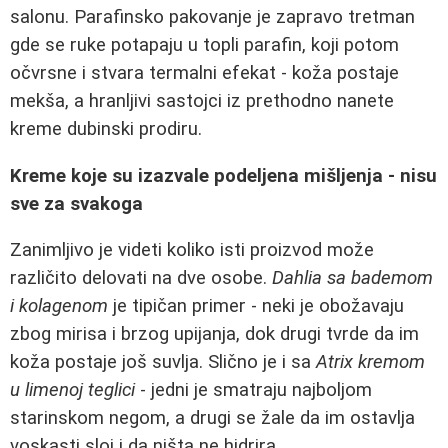
salonu. Parafinsko pakovanje je zapravo tretman
gde se ruke potapaju u topli parafin, koji potom
očvrsne i stvara termalni efekat - koža postaje
mekša, a hranljivi sastojci iz prethodno nanete
kreme dubinski prodiru.
Kreme koje su izazvale podeljena mišljenja - nisu
sve za svakoga
Zanimljivo je videti koliko isti proizvod može
različito delovati na dve osobe.
Dahlia sa bademom
i kolagenom
je tipičan primer - neki je obožavaju
zbog mirisa i brzog upijanja, dok drugi tvrde da im
koža postaje još suvlja. Slično je i sa
Atrix kremom
u limenoj teglici
- jedni je smatraju najboljom
starinskom negom, a drugi se žale da im ostavlja
voskasti sloj i da ništa ne hidrira.