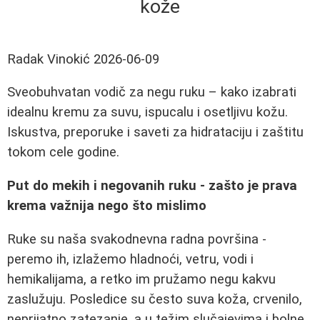
kože
Radak Vinokić
2026-06-09
Sveobuhvatan vodič za negu ruku – kako izabrati
idealnu kremu za suvu, ispucalu i osetljivu kožu.
Iskustva, preporuke i saveti za hidrataciju i zaštitu
tokom cele godine.
Put do mekih i negovanih ruku - zašto je prava
krema važnija nego što mislimo
Ruke su naša svakodnevna radna površina -
peremo ih, izlažemo hladnoći, vetru, vodi i
hemikalijama, a retko im pružamo negu kakvu
zaslužuju. Posledice su često suva koža, crvenilo,
neprijatno zatezanje, a u težim slučajevima i bolne