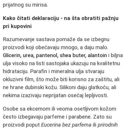
prijatnog su mirisa.
Kako čitati deklaraciju - na šta obratiti pažnju
pri kupovini
Razumevanje sastava pomaže da se izbegnu
proizvodi koji obećavaju mnogo, a daju malo.
Glicerin, urea, pantenol, shea buter, alantoin
i biljna
ulja visoko na listi sastojaka ukazuju na kvalitetnu
hidrataciju. Parafin i mineralna ulja stvaraju
okluzivni film, što može biti korisno za zaštitu, ali
ne hrane dubinski kožu. Silikoni daju glatkoću, ali
nekima izazivaju neprijatan osećaj lepljivosti.
Osobe sa ekcemom ili veoma osetljivom kožom
često izbegavaju parfeme i parabene. Zato su
proizvodi poput
Eucerina bez parfema
ili
prirodnih