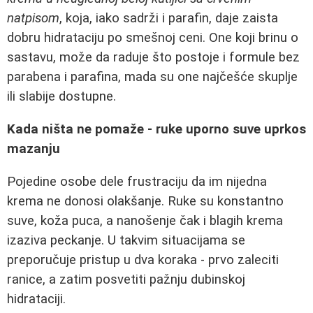
natpisom
, koja, iako sadrži i parafin, daje zaista
dobru hidrataciju po smešnoj ceni. One koji brinu o
sastavu, može da raduje što postoje i formule bez
parabena i parafina, mada su one najčešće skuplje
ili slabije dostupne.
Kada ništa ne pomaže - ruke uporno suve uprkos
mazanju
Pojedine osobe dele frustraciju da im nijedna
krema ne donosi olakšanje. Ruke su konstantno
suve, koža puca, a nanošenje čak i blagih krema
izaziva peckanje. U takvim situacijama se
preporučuje pristup u dva koraka - prvo zaleciti
ranice, a zatim posvetiti pažnju dubinskoj
hidrataciji.