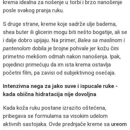
krema idealna za nošenje u torbi i brzo nanošenje
posle svakog pranja ruku.
S druge strane, kreme koje sadrže ulje badema,
shea buter ili glicerin mogu biti nešto bogatije, ali se
i dalje dobro upijaju. Na primer,
Balea sa maslinom i
pantenolom
dobila je brojne pohvale jer kožu čini
primetno mekšom odmah nakon nanošenja. Ipak,
pojedinci primećuju da im ista krema ostavlja
početni film, pa zavisi od subjektivnog osećaja.
Intenzivna nega za jako suve i ispucale ruke -
kada obična hidratacija nije dovoljna
Kada koža ruku postane izrazito oštećena,
pribegava se formulama sa visokim udelom
aktivnih sastojaka. Ovde prednjače kreme sa
ureom