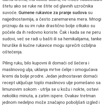
štetu ako se ruke ne štite od glavnih uzročnika
suvoće.
Gumene rukavice za pranje sudova
su
najjednostavnija, a često zanemarena mera. Mnogi
priznaju da su im ruke drastično bolje otkako su
počele da ih redovno koriste. Čak i kada se ne peru
sudovi, već se radi u bašti ili sa hemikalijama, tanke
hirurške ili kućne rukavice mogu sprečiti ozbiljna
oštećenja.
Piling ruku, bilo kupovni ili domaći od šećera i
maslinovog ulja, uklanja mrtve ćelije i omogućava
kremi da bolje prodre. Jedan jednostavan domaći
recept uključuje toplo maslinovo ulje pomešano sa
limunovim sokom - utrlja se u kožu i nokte, ostavi
nekoliko minuta, a zatim ispere. Ovakav tretman
jednom nedeljno može značajno poboljšati izgled i