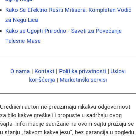
Kako Se Efektno Rešiti Mitisera: Kompletan Vodič
za Negu Lica
Kako se Ugojiti Prirodno - Saveti za Povećanje
Telesne Mase
O nama
|
Kontakt
|
Politika privatnosti
|
Uslovi
korišćenja
|
Marketinški servisi
Urednici i autori ne preuzimaju nikakvu odgovornost
za bilo kakve greške ili propuste u sadržaju ovog
sajta. Informacije sadržane na ovom sajtu pružaju se
u stanju „takvom kakve jesu“, bez garancija u pogledu