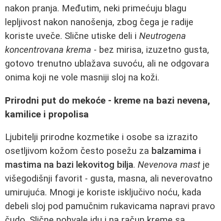
nakon pranja. Međutim, neki primećuju blagu
lepljivost nakon nanošenja, zbog čega je radije
koriste uveče. Slične utiske deli i
Neutrogena
koncentrovana krema
- bez mirisa, izuzetno gusta,
gotovo trenutno ublažava suvoću, ali ne odgovara
onima koji ne vole masniji sloj na koži.
Prirodni put do mekoće - kreme na bazi nevena,
kamilice i propolisa
Ljubitelji prirodne kozmetike i osobe sa izrazito
osetljivom kožom često posežu za
balzamima i
mastima na bazi lekovitog bilja
.
Nevenova mast
je
višegodišnji favorit - gusta, masna, ali neverovatno
umirujuća. Mnogi je koriste isključivo noću, kada
debeli sloj pod pamučnim rukavicama napravi pravo
čudo. Slične pohvale idu i na račun kreme sa