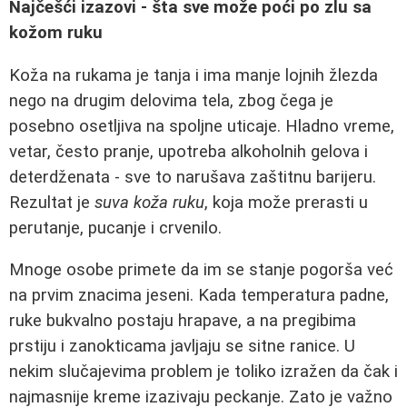
Najčešći izazovi - šta sve može poći po zlu sa
kožom ruku
Koža na rukama je tanja i ima manje lojnih žlezda
nego na drugim delovima tela, zbog čega je
posebno osetljiva na spoljne uticaje. Hladno vreme,
vetar, često pranje, upotreba alkoholnih gelova i
deterdženata - sve to narušava zaštitnu barijeru.
Rezultat je
suva koža ruku
, koja može prerasti u
perutanje, pucanje i crvenilo.
Mnoge osobe primete da im se stanje pogorša već
na prvim znacima jeseni. Kada temperatura padne,
ruke bukvalno postaju hrapave, a na pregibima
prstiju i zanokticama javljaju se sitne ranice. U
nekim slučajevima problem je toliko izražen da čak i
najmasnije kreme izazivaju peckanje. Zato je važno