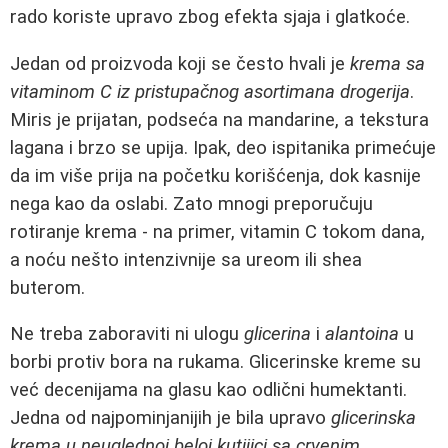
rado koriste upravo zbog efekta sjaja i glatkoće.
Jedan od proizvoda koji se često hvali je
krema sa
vitaminom C iz pristupačnog asortimana drogerija
.
Miris je prijatan, podseća na mandarine, a tekstura
lagana i brzo se upija. Ipak, deo ispitanika primećuje
da im više prija na početku korišćenja, dok kasnije
nega kao da oslabi. Zato mnogi preporučuju
rotiranje krema - na primer, vitamin C tokom dana,
a noću nešto intenzivnije sa ureom ili shea
buterom.
Ne treba zaboraviti ni ulogu
glicerina
i
alantoina
u
borbi protiv bora na rukama. Glicerinske kreme su
već decenijama na glasu kao odlični humektanti.
Jedna od najpominjanijih je bila upravo
glicerinska
krema u neuglednoj beloj kutijici sa crvenim