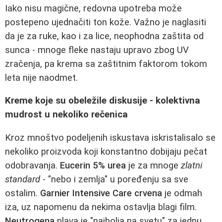
Iako nisu magične, redovna upotreba može
postepeno ujednačiti ton kože. Važno je naglasiti
da je za ruke, kao i za lice, neophodna zaštita od
sunca - mnoge fleke nastaju upravo zbog UV
zračenja, pa krema sa zaštitnim faktorom tokom
leta nije naodmet.
Kreme koje su obeležile diskusije - kolektivna
mudrost u nekoliko rečenica
Kroz mnoštvo podeljenih iskustava iskristalisalo se
nekoliko proizvoda koji konstantno dobijaju pečat
odobravanja.
Eucerin 5% urea
je za mnoge
zlatni
standard
- "nebo i zemlja" u poređenju sa sve
ostalim.
Garnier Intensive Care crvena
je odmah
iza, uz napomenu da nekima ostavlja blagi film.
Neutrogena
plava je "najbolja na svetu" za jednu