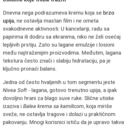
Dnevna nega podrazumeva kremu koja se
brzo
upija
, ne ostavlja mastan film i ne ometa
svakodnevne aktivnosti. U kancelariji, radu sa
papirima ili dodiru sa ekranima, niko ne želi osećaj
lepljivih prstiju. Zato su lagane emulzije i losioni
među najtraženijim proizvodima. Međutim, lagana
tekstura često znači i slabiju hidrataciju, pa je
ključno pronaći balans.
Jedna od često hvaljenih u tom segmentu jeste
Nivea Soft
- lagana, gotovo trenutno upija, a ipak
dovoljno hrani za blago suve ruke. Slične utiske
izaziva i
Balea krema sa kamilicom
, koja miriše
sveže, ne ostavlja tragove i dolazi u praktičnom
pakovanju. Mnogi korisnici ističu da je upravo takva