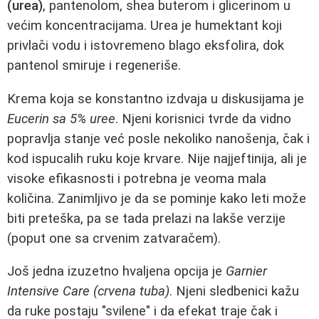
(urea)
, pantenolom, shea buterom i glicerinom u
većim koncentracijama. Urea je humektant koji
privlači vodu i istovremeno blago eksfolira, dok
pantenol smiruje i regeneriše.
Krema koja se konstantno izdvaja u diskusijama je
Eucerin sa 5% uree
. Njeni korisnici tvrde da vidno
popravlja stanje već posle nekoliko nanošenja, čak i
kod ispucalih ruku koje krvare. Nije najjeftinija, ali je
visoke efikasnosti i potrebna je veoma mala
količina. Zanimljivo je da se pominje kako leti može
biti preteška, pa se tada prelazi na lakše verzije
(poput one sa crvenim zatvaračem).
Još jedna izuzetno hvaljena opcija je
Garnier
Intensive Care (crvena tuba)
. Njeni sledbenici kažu
da ruke postaju "svilene" i da efekat traje čak i