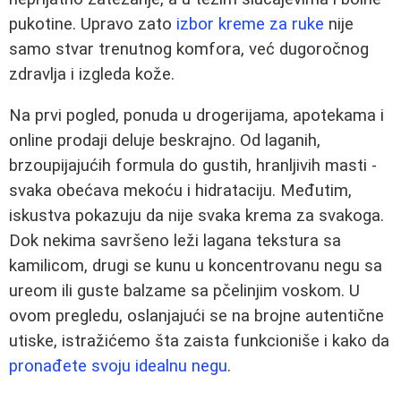
pukotine. Upravo zato
izbor kreme za ruke
nije
samo stvar trenutnog komfora, već dugoročnog
zdravlja i izgleda kože.
Na prvi pogled, ponuda u drogerijama, apotekama i
online prodaji deluje beskrajno. Od laganih,
brzoupijajućih formula do gustih, hranljivih masti -
svaka obećava mekoću i hidrataciju. Međutim,
iskustva pokazuju da nije svaka krema za svakoga.
Dok nekima savršeno leži lagana tekstura sa
kamilicom, drugi se kunu u koncentrovanu negu sa
ureom ili guste balzame sa pčelinjim voskom. U
ovom pregledu, oslanjajući se na brojne autentične
utiske, istražićemo šta zaista funkcioniše i kako da
pronađete svoju idealnu negu
.