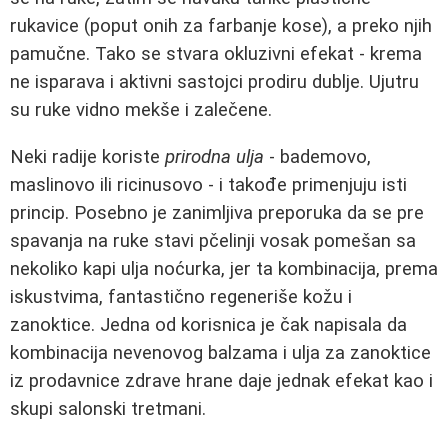
rukavice (poput onih za farbanje kose), a preko njih
pamučne. Tako se stvara okluzivni efekat - krema
ne isparava i aktivni sastojci prodiru dublje. Ujutru
su ruke vidno mekše i zalečene.
Neki radije koriste
prirodna ulja
- bademovo,
maslinovo ili ricinusovo - i takođe primenjuju isti
princip. Posebno je zanimljiva preporuka da se pre
spavanja na ruke stavi pčelinji vosak pomešan sa
nekoliko kapi ulja noćurka, jer ta kombinacija, prema
iskustvima, fantastično regeneriše kožu i
zanoktice. Jedna od korisnica je čak napisala da
kombinacija nevenovog balzama i ulja za zanoktice
iz prodavnice zdrave hrane daje jednak efekat kao i
skupi salonski tretmani.