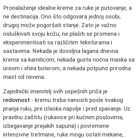
Pronalaženje idealne kreme za ruke je putovanje, a
ne destinacija. Ono što odgovara jednoj osobi,
drugoj može pogoršati stanje. Zato je važno
osluškivati svoju kožu, ne plašiti se promena i
eksperimentisati sa različitim teksturama i
sastavima. Nekada je dovoljna lagana dnevna
krema sa kamilicom, nekada gusta noćna maska sa
ureom i shea buterom, a nekada potpuno prirodna
mast od nevena.
Zajednički imenitelj svih uspešnih priča je
redovnost
- kremu treba nanositi posle svakog
pranja ruku, pre izlaska napolje i pred spavanje. Uz
pravilnu zaštitu (rukavice pri kućnim poslovima,
izbegavanje prejakih sapuna) i povremene
intenzivne tretmane, ruke mogu ostati mekane,