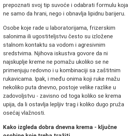
prepoznati svoj tip suvoće i odabrati formulu koja
ne samo da hrani, nego i obnavlja lipidnu barijeru.
Osobe koje rade u laboratorijama, frizerskim
salonima ili ugostiteljstvu često su izložene
stalnom kontaktu sa vodom i agresivnim
sredstvima. Njihova iskustva govore da ni
najskuplje kreme ne pomažu ukoliko se ne
primenjuju redovno i u kombinaciji sa zaštitnim
rukavicama. Ipak, i među onima koji ruke mažu
nekoliko puta dnevno, postoje velike razlike u
zadovoljstvu - zavisno od toga koliko se krema
upija, da li ostavlja lepljiv trag i koliko dugo pruža
osećaj vlažnosti.
Kako izgleda dobra dnevna krema - ključne
osobine koje treba tražiti