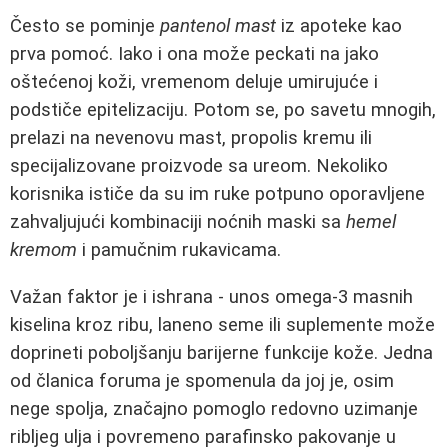
Često se pominje
pantenol mast
iz apoteke kao
prva pomoć. Iako i ona može peckati na jako
oštećenoj koži, vremenom deluje umirujuće i
podstiče epitelizaciju. Potom se, po savetu mnogih,
prelazi na nevenovu mast, propolis kremu ili
specijalizovane proizvode sa ureom. Nekoliko
korisnika ističe da su im ruke potpuno oporavljene
zahvaljujući kombinaciji noćnih maski sa
hemel
kremom
i pamučnim rukavicama.
Važan faktor je i ishrana - unos omega-3 masnih
kiselina kroz ribu, laneno seme ili suplemente može
doprineti poboljšanju barijerne funkcije kože. Jedna
od članica foruma je spomenula da joj je, osim
nege spolja, značajno pomoglo redovno uzimanje
ribljeg ulja i povremeno parafinsko pakovanje u