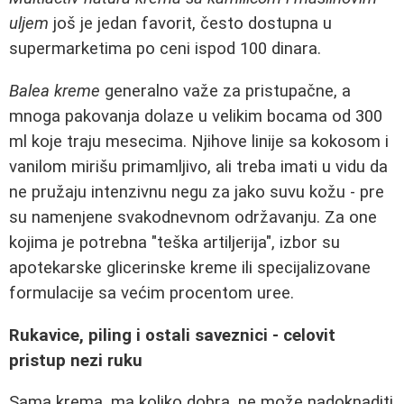
uljem
još je jedan favorit, često dostupna u
supermarketima po ceni ispod 100 dinara.
Balea kreme
generalno važe za pristupačne, a
mnoga pakovanja dolaze u velikim bocama od 300
ml koje traju mesecima. Njihove linije sa kokosom i
vanilom mirišu primamljivo, ali treba imati u vidu da
ne pružaju intenzivnu negu za jako suvu kožu - pre
su namenjene svakodnevnom održavanju. Za one
kojima je potrebna "teška artiljerija", izbor su
apotekarske glicerinske kreme ili specijalizovane
formulacije sa većim procentom uree.
Rukavice, piling i ostali saveznici - celovit
pristup nezi ruku
Sama krema, ma koliko dobra, ne može nadoknaditi