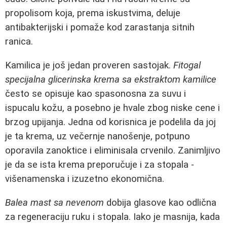
propolisom koja, prema iskustvima, deluje
antibakterijski i pomaže kod zarastanja sitnih
ranica.
Kamilica je još jedan proveren sastojak.
Fitogal
specijalna glicerinska krema sa ekstraktom kamilice
često se opisuje kao spasonosna za suvu i
ispucalu kožu, a posebno je hvale zbog niske cene i
brzog upijanja. Jedna od korisnica je podelila da joj
je ta krema, uz večernje nanošenje, potpuno
oporavila zanoktice i eliminisala crvenilo. Zanimljivo
je da se ista krema preporučuje i za stopala -
višenamenska i izuzetno ekonomična.
Balea mast sa nevenom
dobija glasove kao odlična
za regeneraciju ruku i stopala. Iako je masnija, kada