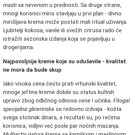
masti sa nevenom
u prednosti. Sa druge strane,
mnogi korisnici miris stavljaju u prvi plan - divno
mirišljava krema može postati mali ritual uživanja.
Ljubitelji kokosa, vanile ili svežih citrusa rado će
istražiti sezonska izdanja koja se pojavljuju u
drogerijama.
Najpovoljnije kreme koje su oduševile - kvalitet
ne mora da bude skup
Iako visoka cena često prati vrhunski kvalitet,
mnoge jeftine kreme dobile su status kultnih
upravo zbog odličnog odnosa cene i učinka.
Fitogal
specijalna glicerinska
se redovno izdvaja - košta
svega stotinak dinara, a rezultati su, po rečima
korisnica, vidljivi već posle par noćnih mazanja.
Multiactiv natura krema sa kamilicom i maslinovim