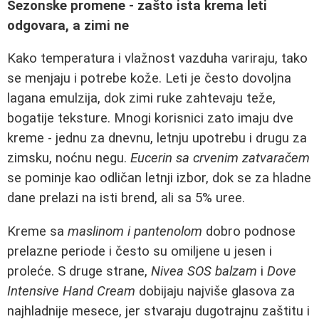
Sezonske promene - zašto ista krema leti
odgovara, a zimi ne
Kako temperatura i vlažnost vazduha variraju, tako
se menjaju i potrebe kože. Leti je često dovoljna
lagana emulzija, dok zimi ruke zahtevaju teže,
bogatije teksture. Mnogi korisnici zato imaju dve
kreme - jednu za dnevnu, letnju upotrebu i drugu za
zimsku, noćnu negu.
Eucerin sa crvenim zatvaračem
se pominje kao odličan letnji izbor, dok se za hladne
dane prelazi na isti brend, ali sa 5% uree.
Kreme sa
maslinom i pantenolom
dobro podnose
prelazne periode i često su omiljene u jesen i
proleće. S druge strane,
Nivea SOS balzam
i
Dove
Intensive Hand Cream
dobijaju najviše glasova za
najhladnije mesece, jer stvaraju dugotrajnu zaštitu i