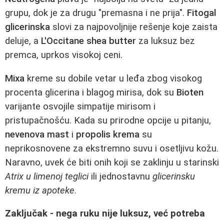
grupu, dok je za drugu "premasna i ne prija".
Fitogal
glicerinska
slovi za najpovoljnije rešenje koje zaista
deluje, a
L'Occitane shea butter
za luksuz bez
premca, uprkos visokoj ceni.
Mixa
kreme su dobile vetar u leđa zbog visokog
procenta glicerina i blagog mirisa, dok su
Bioten
varijante osvojile simpatije mirisom i
pristupačnošću. Kada su prirodne opcije u pitanju,
nevenova mast
i
propolis krema
su
neprikosnovene za ekstremno suvu i osetljivu kožu.
Naravno, uvek će biti onih koji se zaklinju u starinski
Atrix u limenoj teglici
ili jednostavnu
glicerinsku
kremu iz apoteke
.
Zaključak - nega ruku nije luksuz, već potreba