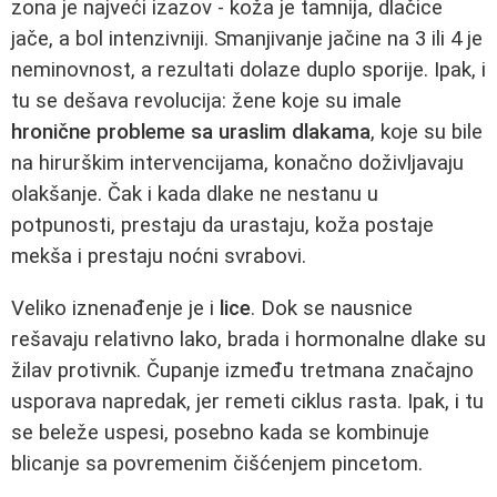
zona je najveći izazov - koža je tamnija, dlačice
jače, a bol intenzivniji. Smanjivanje jačine na 3 ili 4 je
neminovnost, a rezultati dolaze duplo sporije. Ipak, i
tu se dešava revolucija: žene koje su imale
hronične probleme sa uraslim dlakama
, koje su bile
na hirurškim intervencijama, konačno doživljavaju
olakšanje. Čak i kada dlake ne nestanu u
potpunosti, prestaju da urastaju, koža postaje
mekša i prestaju noćni svrabovi.
Veliko iznenađenje je i
lice
. Dok se nausnice
rešavaju relativno lako, brada i hormonalne dlake su
žilav protivnik. Čupanje između tretmana značajno
usporava napredak, jer remeti ciklus rasta. Ipak, i tu
se beleže uspesi, posebno kada se kombinuje
blicanje sa povremenim čišćenjem pincetom.