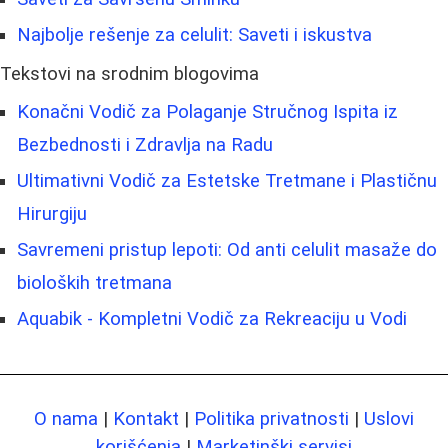
Najbolje rešenje za celulit: Saveti i iskustva
Tekstovi na srodnim blogovima
Konačni Vodič za Polaganje Stručnog Ispita iz
Bezbednosti i Zdravlja na Radu
Ultimativni Vodič za Estetske Tretmane i Plastičnu
Hirurgiju
Savremeni pristup lepoti: Od anti celulit masaže do
bioloških tretmana
Aquabik - Kompletni Vodič za Rekreaciju u Vodi
O nama
|
Kontakt
|
Politika privatnosti
|
Uslovi
korišćenja
|
Marketinški servisi