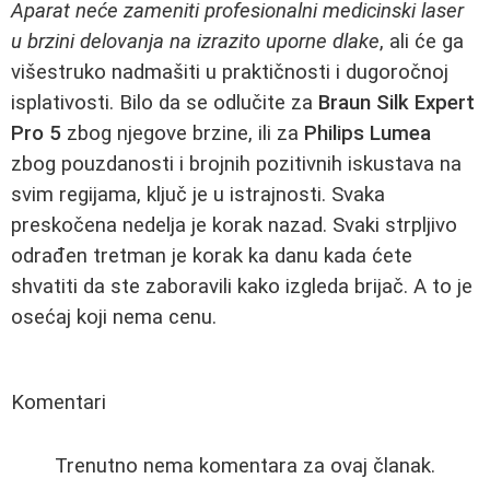
Aparat neće zameniti profesionalni medicinski laser
u brzini delovanja na izrazito uporne dlake
, ali će ga
višestruko nadmašiti u praktičnosti i dugoročnoj
isplativosti. Bilo da se odlučite za
Braun Silk Expert
Pro 5
zbog njegove brzine, ili za
Philips Lumea
zbog pouzdanosti i brojnih pozitivnih iskustava na
svim regijama, ključ je u istrajnosti. Svaka
preskočena nedelja je korak nazad. Svaki strpljivo
odrađen tretman je korak ka danu kada ćete
shvatiti da ste zaboravili kako izgleda brijač. A to je
osećaj koji nema cenu.
Komentari
Trenutno nema komentara za ovaj članak.