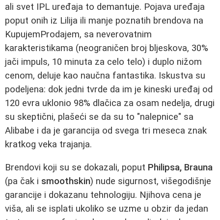
ali svet IPL uređaja to demantuje. Pojava uređaja
poput onih iz Lilija ili manje poznatih brendova na
KupujemProdajem, sa neverovatnim
karakteristikama (neograničen broj bljeskova, 30%
jači impuls, 10 minuta za celo telo) i duplo nižom
cenom, deluje kao naučna fantastika. Iskustva su
podeljena: dok jedni tvrde da im je kineski uređaj od
120 evra uklonio 98% dlačica za osam nedelja, drugi
su skeptični, plašeći se da su to "nalepnice" sa
Alibabe i da je garancija od svega tri meseca znak
kratkog veka trajanja.
Brendovi koji su se dokazali, poput
Philipsa, Brauna
(pa čak i
smoothskin
) nude sigurnost, višegodišnje
garancije i dokazanu tehnologiju. Njihova cena je
viša, ali se isplati ukoliko se uzme u obzir da jedan