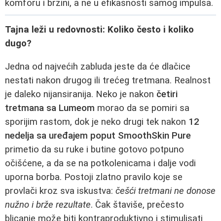
komforu i brzini, a ne u efikasnosti samog impulsa.
Tajna leži u redovnosti: Koliko često i koliko
dugo?
Jedna od najvećih zabluda jeste da će dlačice
nestati nakon drugog ili trećeg tretmana. Realnost
je daleko nijansiranija. Neko je nakon
četiri
tretmana sa Lumeom
morao da se pomiri sa
sporijim rastom, dok je neko drugi tek nakon
12
nedelja sa uređajem poput SmoothSkin Pure
primetio da su ruke i butine gotovo potpuno
očišćene, a da se na potkolenicama i dalje vodi
uporna borba. Postoji zlatno pravilo koje se
provlači kroz sva iskustva:
češći tretmani ne donose
nužno i brže rezultate
. Čak štaviše, prečesto
blicanje može biti kontraproduktivno i stimulisati