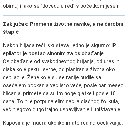
obimu, i lako se "dovedu u red" s početkom jeseni.
Zaključak: Promena životne navike, a ne čarobni
štapić
Nakon hiljada reči iskustava, jedno je sigurno:
IPL
epilator je postao sinonim za oslobađanje
.
Oslobađanje od svakodnevnog brijanja, od uraslih
dlaka koje peku i svrbe, od planiranja života oko
depilacije. Žene koje su se ranije budile sa
osećajem bockanja već isto veče, posle par meseci
blicanja, primete da su im noge glatke i posle 10
dana. To nije potpuna eliminacija dlačnog folikula,
već njegovo dugotrajno uspavljivanje i uništavanje.
Kupovina je mudra ukoliko imate realna očekivanja.