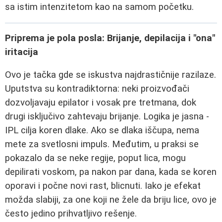
sa istim intenzitetom kao na samom početku.
Priprema je pola posla: Brijanje, depilacija i "ona"
iritacija
Ovo je tačka gde se iskustva najdrastičnije razilaze.
Uputstva su kontradiktorna: neki proizvođači
dozvoljavaju epilator i vosak pre tretmana, dok
drugi isključivo zahtevaju brijanje. Logika je jasna -
IPL cilja koren dlake. Ako se dlaka iščupa, nema
mete za svetlosni impuls. Međutim, u praksi se
pokazalo da se neke regije, poput lica, mogu
depilirati voskom, pa nakon par dana, kada se koren
oporavi i počne novi rast, blicnuti. Iako je efekat
možda slabiji, za one koji ne žele da briju lice, ovo je
često jedino prihvatljivo rešenje.