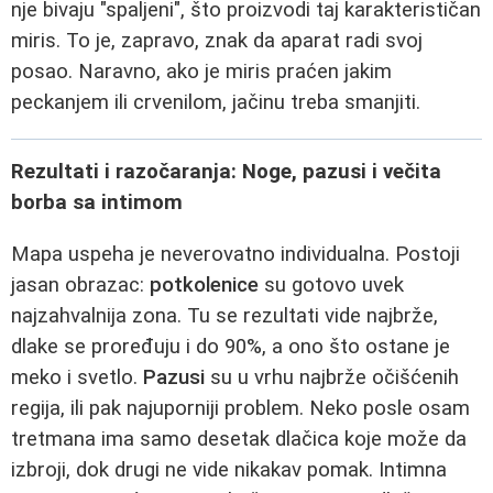
nje bivaju "spaljeni", što proizvodi taj karakterističan
miris. To je, zapravo, znak da aparat radi svoj
posao. Naravno, ako je miris praćen jakim
peckanjem ili crvenilom, jačinu treba smanjiti.
Rezultati i razočaranja: Noge, pazusi i večita
borba sa intimom
Mapa uspeha je neverovatno individualna. Postoji
jasan obrazac:
potkolenice
su gotovo uvek
najzahvalnija zona. Tu se rezultati vide najbrže,
dlake se proređuju i do 90%, a ono što ostane je
meko i svetlo.
Pazusi
su u vrhu najbrže očišćenih
regija, ili pak najuporniji problem. Neko posle osam
tretmana ima samo desetak dlačica koje može da
izbroji, dok drugi ne vide nikakav pomak. Intimna