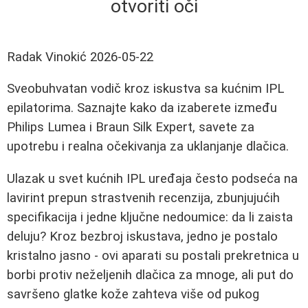
otvoriti oči
Radak Vinokić
2026-05-22
Sveobuhvatan vodič kroz iskustva sa kućnim IPL
epilatorima. Saznajte kako da izaberete između
Philips Lumea i Braun Silk Expert, savete za
upotrebu i realna očekivanja za uklanjanje dlačica.
Ulazak u svet kućnih IPL uređaja često podseća na
lavirint prepun strastvenih recenzija, zbunjujućih
specifikacija i jedne ključne nedoumice: da li zaista
deluju? Kroz bezbroj iskustava, jedno je postalo
kristalno jasno - ovi aparati su postali prekretnica u
borbi protiv neželjenih dlačica za mnoge, ali put do
savršeno glatke kože zahteva više od pukog