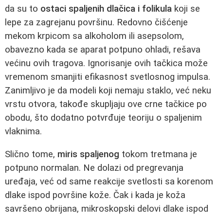
da su to
ostaci spaljenih dlačica i folikula
koji se
lepe za zagrejanu površinu. Redovno čišćenje
mekom krpicom sa alkoholom ili asepsolom,
obavezno kada se aparat potpuno ohladi, rešava
većinu ovih tragova. Ignorisanje ovih tačkica može
vremenom smanjiti efikasnost svetlosnog impulsa.
Zanimljivo je da modeli koji nemaju staklo, već neku
vrstu otvora, takođe skupljaju ove crne tačkice po
obodu, što dodatno potvrđuje teoriju o spaljenim
vlaknima.
Slično tome,
miris spaljenog
tokom tretmana je
potpuno normalan. Ne dolazi od pregrevanja
uređaja, već od same reakcije svetlosti sa korenom
dlake ispod površine kože. Čak i kada je koža
savršeno obrijana, mikroskopski delovi dlake ispod