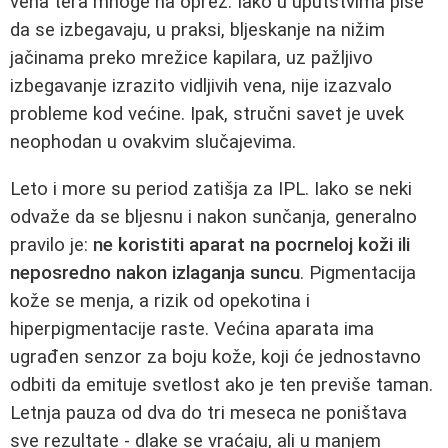
vena tera mnoge na oprez. Iako u uputstvima piše
da se izbegavaju, u praksi, bljeskanje na nižim
jačinama preko mrežice kapilara, uz pažljivo
izbegavanje izrazito vidljivih vena, nije izazvalo
probleme kod većine. Ipak, stručni savet je uvek
neophodan u ovakvim slučajevima.
Leto i more su period zatišja za IPL. Iako se neki
odvaže da se bljesnu i nakon sunčanja, generalno
pravilo je:
ne koristiti aparat na pocrneloj koži ili
neposredno nakon izlaganja suncu
. Pigmentacija
kože se menja, a rizik od opekotina i
hiperpigmentacije raste. Većina aparata ima
ugrađen senzor za boju kože, koji će jednostavno
odbiti da emituje svetlost ako je ten previše taman.
Letnja pauza od dva do tri meseca ne poništava
sve rezultate - dlake se vraćaju, ali u manjem