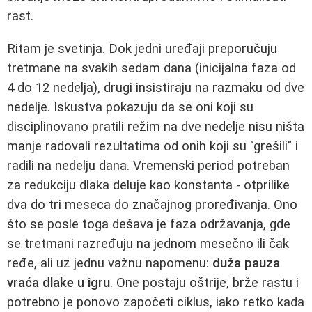
rast.
Ritam je svetinja. Dok jedni uređaji preporučuju
tretmane na svakih sedam dana (inicijalna faza od
4 do 12 nedelja), drugi insistiraju na razmaku od dve
nedelje. Iskustva pokazuju da se oni koji su
disciplinovano pratili režim na dve nedelje nisu ništa
manje radovali rezultatima od onih koji su "grešili" i
radili na nedelju dana. Vremenski period potreban
za redukciju dlaka deluje kao konstanta - otprilike
dva do tri meseca do značajnog proređivanja. Ono
što se posle toga dešava je faza održavanja, gde
se tretmani razređuju na jednom mesečno ili čak
ređe, ali uz jednu važnu napomenu:
duža pauza
vraća dlake u igru
. One postaju oštrije, brže rastu i
potrebno je ponovo započeti ciklus, iako retko kada