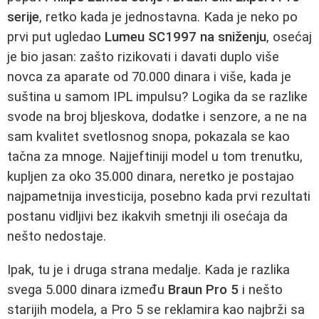
serije
, retko kada je jednostavna. Kada je neko po
prvi put ugledao
Lumeu SC1997 na sniženju
, osećaj
je bio jasan: zašto rizikovati i davati duplo više
novca za aparate od 70.000 dinara i više, kada je
suština u samom IPL impulsu? Logika da se razlike
svode na broj bljeskova, dodatke i senzore, a ne na
sam kvalitet svetlosnog snopa, pokazala se kao
tačna za mnoge. Najjeftiniji model u tom trenutku,
kupljen za oko 35.000 dinara, neretko je postajao
najpametnija investicija, posebno kada prvi rezultati
postanu vidljivi bez ikakvih smetnji ili osećaja da
nešto nedostaje.
Ipak, tu je i druga strana medalje. Kada je razlika
svega 5.000 dinara između
Braun Pro 5
i nešto
starijih modela, a Pro 5 se reklamira kao najbrži sa