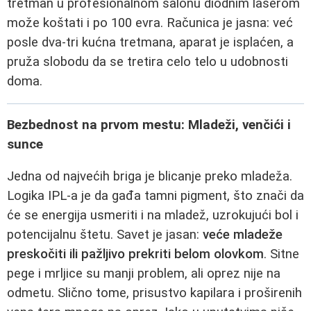
tretman u profesionalnom salonu diodnim laserom
može koštati i po 100 evra. Računica je jasna: već
posle dva-tri kućna tretmana, aparat je isplaćen, a
pruža slobodu da se tretira celo telo u udobnosti
doma.
Bezbednost na prvom mestu: Mladeži, venčići i
sunce
Jedna od najvećih briga je blicanje preko mladeža.
Logika IPL-a je da gađa tamni pigment, što znači da
će se energija usmeriti i na mladež, uzrokujući bol i
potencijalnu štetu. Savet je jasan:
veće mladeže
preskočiti ili pažljivo prekriti belom olovkom
. Sitne
pege i mrljice su manji problem, ali oprez nije na
odmetu. Slično tome, prisustvo kapilara i proširenih