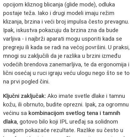
opcijom kliznog blicanja (glide mode), odluka
postaje teža. Iako i drugi modeli imaju režim
klizanja, brzina i veći broj impulsa često prevagnu.
Ipak, iskustva pokazuju da brzina zna da bude
varljiva - i najbrži aparati mogu usporiti kada se
pregreju ili kada se radi na većoj površini. U praksi,
mnogi su zaključili da je razlika u brzini između
vodećih brendova zanemarljiva, te da ergonomija i
lični osećaj u ruci igraju veću ulogu nego što se to
na prvi pogled čini.
Ključni zaključak:
Ako imate svetle dlake i tamnu
kožu, ili obrnuto, budite oprezni. Ipak, za ogromnu
većinu sa
kombinacijom svetlog tena i tamnih
dlaka
, gotovo bilo koji IPL uređaj sa solidnom
snagom pokazaće rezultate. Razlike su često u