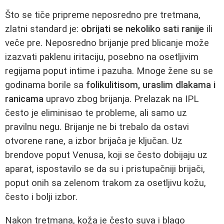
Što se tiče pripreme neposredno pre tretmana,
zlatni standard je:
obrijati se nekoliko sati ranije
ili
veče pre. Neposredno brijanje pred blicanje može
izazvati paklenu iritaciju, posebno na osetljivim
regijama poput intime i pazuha. Mnoge žene su se
godinama borile sa
folikulitisom, uraslim dlakama i
ranicama
upravo zbog brijanja. Prelazak na IPL
često je eliminisao te probleme, ali samo uz
pravilnu negu. Brijanje ne bi trebalo da ostavi
otvorene rane, a izbor brijača je ključan. Uz
brendove poput Venusa, koji se često dobijaju uz
aparat, ispostavilo se da su i pristupačniji brijači,
poput onih sa zelenom trakom za osetljivu kožu,
često i bolji izbor.
Nakon tretmana, koža je često suva i blago