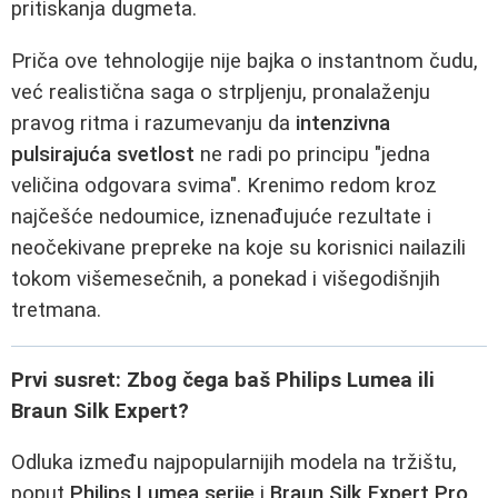
pritiskanja dugmeta.
Priča ove tehnologije nije bajka o instantnom čudu,
već realistična saga o strpljenju, pronalaženju
pravog ritma i razumevanju da
intenzivna
pulsirajuća svetlost
ne radi po principu "jedna
veličina odgovara svima". Krenimo redom kroz
najčešće nedoumice, iznenađujuće rezultate i
neočekivane prepreke na koje su korisnici nailazili
tokom višemesečnih, a ponekad i višegodišnjih
tretmana.
Prvi susret: Zbog čega baš Philips Lumea ili
Braun Silk Expert?
Odluka između najpopularnijih modela na tržištu,
poput
Philips Lumea serije
i
Braun Silk Expert Pro