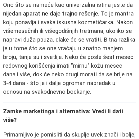
Ono što se nameće kao univerzalna istina jeste da
nijedan aparat ne daje trajno rešenje
. To je mantra
koju ponavlja i svaka iskusna kozmetičarka. Nakon
višemesečnih ili višegodišnjih tretmana, ukoliko se
napravi duža pauza, dlake će se vratiti. Bitna razlika
je u tome što se one vraćaju u znatno manjem
broju, tanje su i svetlije. Neko će posle šest meseci
redovnog korišćenja imati "mirnu" kožu mesec
dana i više, dok će neko drugi morati da se brije na
3-4 dana - što je i dalje ogroman napredak u
odnosu na svakodnevno bockanje.
Zamke marketinga i alternativa: Vredi li dati
više?
Primamljivo je pomisliti da skuplje uvek znači i bolje,