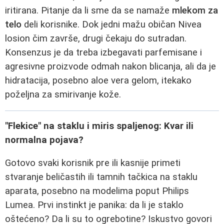
iritirana. Pitanje da li sme da se namaže
mlekom za
telo
deli korisnike. Dok jedni mažu običan Nivea
losion čim završe, drugi čekaju do sutradan.
Konsenzus je da treba izbegavati parfemisane i
agresivne proizvode odmah nakon blicanja, ali da je
hidratacija, posebno aloe vera gelom, itekako
poželjna za smirivanje kože.
"Flekice" na staklu i miris spaljenog: Kvar ili
normalna pojava?
Gotovo svaki korisnik pre ili kasnije primeti
stvaranje beličastih ili tamnih tačkica na staklu
aparata, posebno na modelima poput Philips
Lumea. Prvi instinkt je panika: da li je staklo
oštećeno? Da li su to ogrebotine? Iskustvo govori