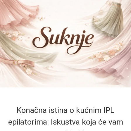
Konačna istina o kućnim IPL
epilatorima: Iskustva koja će vam