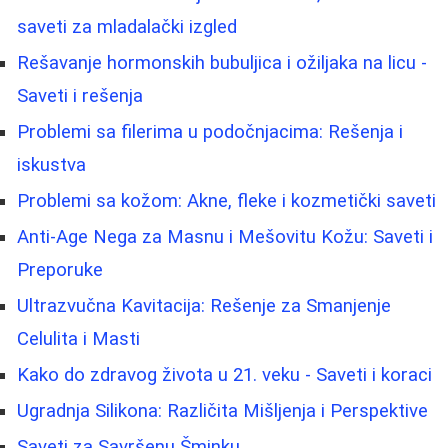
saveti za mladalački izgled
Rešavanje hormonskih bubuljica i ožiljaka na licu -
Saveti i rešenja
Problemi sa filerima u podočnjacima: Rešenja i
iskustva
Problemi sa kožom: Akne, fleke i kozmetički saveti
Anti-Age Nega za Masnu i Mešovitu Kožu: Saveti i
Preporuke
Ultrazvučna Kavitacija: Rešenje za Smanjenje
Celulita i Masti
Kako do zdravog života u 21. veku - Saveti i koraci
Ugradnja Silikona: Različita Mišljenja i Perspektive
Saveti za Savršenu Šminku