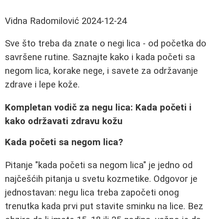
Vidna Radomilović
2024-12-24
Sve što treba da znate o negi lica - od početka do
savršene rutine. Saznajte kako i kada početi sa
negom lica, korake nege, i savete za održavanje
zdrave i lepe kože.
Kompletan vodič za negu lica: Kada početi i
kako održavati zdravu kožu
Kada početi sa negom lica?
Pitanje "kada početi sa negom lica" je jedno od
najčešćih pitanja u svetu kozmetike. Odgovor je
jednostavan: negu lica treba započeti onog
trenutka kada prvi put stavite sminku na lice. Bez