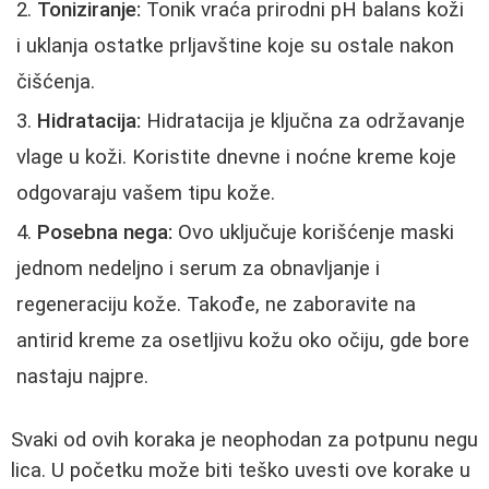
Toniziranje:
Tonik vraća prirodni pH balans koži
i uklanja ostatke prljavštine koje su ostale nakon
čišćenja.
Hidratacija:
Hidratacija je ključna za održavanje
vlage u koži. Koristite dnevne i noćne kreme koje
odgovaraju vašem tipu kože.
Posebna nega:
Ovo uključuje korišćenje maski
jednom nedeljno i serum za obnavljanje i
regeneraciju kože. Takođe, ne zaboravite na
antirid kreme za osetljivu kožu oko očiju, gde bore
nastaju najpre.
Svaki od ovih koraka je neophodan za potpunu negu
lica. U početku može biti teško uvesti ove korake u