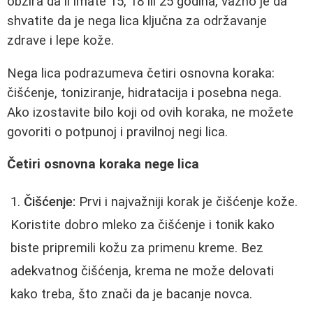
obzira da li imate 15, 18 ili 25 godina, važno je da
shvatite da je nega lica ključna za održavanje
zdrave i lepe kože.
Nega lica podrazumeva četiri osnovna koraka:
čišćenje, toniziranje, hidratacija i posebna nega.
Ako izostavite bilo koji od ovih koraka, ne možete
govoriti o potpunoj i pravilnoj negi lica.
Četiri osnovna koraka nege lica
Čišćenje:
Prvi i najvažniji korak je čišćenje kože.
Koristite dobro mleko za čišćenje i tonik kako
biste pripremili kožu za primenu kreme. Bez
adekvatnog čišćenja, krema ne može delovati
kako treba, što znači da je bacanje novca.