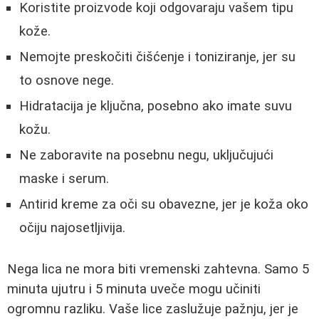
Koristite proizvode koji odgovaraju vašem tipu
kože.
Nemojte preskočiti čišćenje i toniziranje, jer su
to osnove nege.
Hidratacija je ključna, posebno ako imate suvu
kožu.
Ne zaboravite na posebnu negu, uključujući
maske i serum.
Antirid kreme za oči su obavezne, jer je koža oko
očiju najosetljivija.
Nega lica ne mora biti vremenski zahtevna. Samo 5
minuta ujutru i 5 minuta uveče mogu učiniti
ogromnu razliku. Vaše lice zaslužuje pažnju, jer je