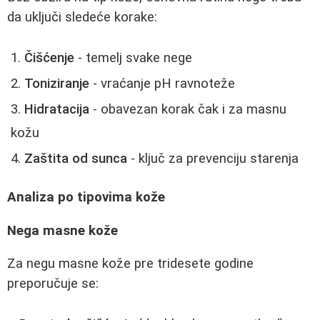
da uključi sledeće korake:
Čišćenje
- temelj svake nege
Toniziranje
- vraćanje pH ravnoteže
Hidratacija
- obavezan korak čak i za masnu
kožu
Zaštita od sunca
- ključ za prevenciju starenja
Analiza po tipovima kože
Nega masne kože
Za negu masne kože pre tridesete godine
preporučuje se: