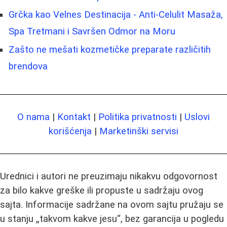
Grčka kao Velnes Destinacija - Anti-Celulit Masaža,
Spa Tretmani i Savršen Odmor na Moru
Zašto ne mešati kozmetičke preparate različitih
brendova
O nama
|
Kontakt
|
Politika privatnosti
|
Uslovi
korišćenja
|
Marketinški servisi
Urednici i autori ne preuzimaju nikakvu odgovornost
za bilo kakve greške ili propuste u sadržaju ovog
sajta. Informacije sadržane na ovom sajtu pružaju se
u stanju „takvom kakve jesu“, bez garancija u pogledu