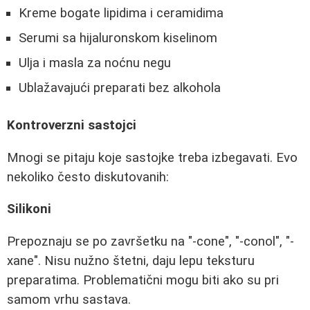
Kreme bogate lipidima i ceramidima
Serumi sa hijaluronskom kiselinom
Ulja i masla za noćnu negu
Ublažavajući preparati bez alkohola
Kontroverzni sastojci
Mnogi se pitaju koje sastojke treba izbegavati. Evo
nekoliko često diskutovanih:
Silikoni
Prepoznaju se po završetku na "-cone", "-conol", "-
xane". Nisu nužno štetni, daju lepu teksturu
preparatima. Problematični mogu biti ako su pri
samom vrhu sastava.