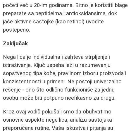
početi već u 20-im godinama. Bitno je koristiti blage
preparate sa peptideima i antioksidansima, dok
jače aktivne sastojke (kao retinol) uvodite
postepeno.
Zaključak
Nega lica je individualna i zahteva strpljenje i
istraživanje. Ključ uspeha leži u razumevanju
sopstvenog tipa kože, pravilnom izboru proizvoda i
konzistentnosti u primeni. Ne postoji univerzalno
rešenje - ono što odlično funkcioniše za jednu
osobu može biti potpuno neefikasno za drugu.
Kroz ovaj vodič pokušali smo da obuhvatimo
osnovne aspekte nege lica, analizu sastojaka i
preporučene rutine. Vaša iskustva i pitanja su