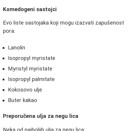
Komedogeni sastojci
Evo liste sastojaka koji mogu izazvati zapušenost
pora:
Lanolin
Isopropyl myristate
Myristyl myristate
Isopropyl palmitate
Kokosovo ulje
Buter kakao
Preporučena ulja za negu lica
Neka od najboljih ulja za negu lica: