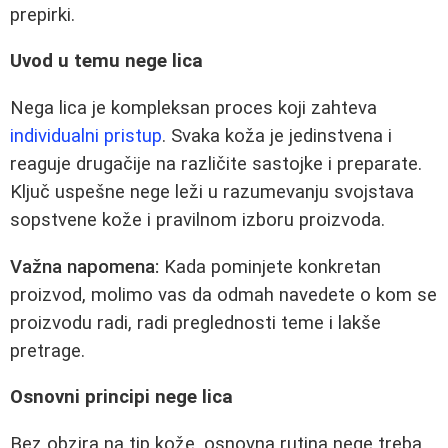
prepirki.
Uvod u temu nege lica
Nega lica je kompleksan proces koji zahteva
individualni pristup
. Svaka koža je jedinstvena i
reaguje drugačije na različite sastojke i preparate.
Ključ uspešne nege leži u razumevanju svojstava
sopstvene kože i pravilnom izboru proizvoda.
Važna napomena:
Kada pominjete konkretan
proizvod, molimo vas da odmah navedete o kom se
proizvodu radi, radi preglednosti teme i lakše
pretrage.
Osnovni principi nege lica
Bez obzira na tip kože, osnovna rutina nege treba