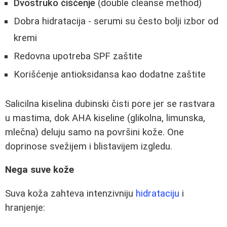
Dvostruko čišćenje
(double cleanse method)
Dobra hidratacija - serumi su često bolji izbor od
kremi
Redovna upotreba SPF zaštite
Korišćenje antioksidansa kao dodatne zaštite
Salicilna kiselina dubinski čisti pore jer se rastvara
u mastima, dok AHA kiseline (glikolna, limunska,
mlečna) deluju samo na površini kože. One
doprinose svežijem i blistavijem izgledu.
Nega suve kože
Suva koža zahteva intenzivniju
hidrataciju
i
hranjenje: