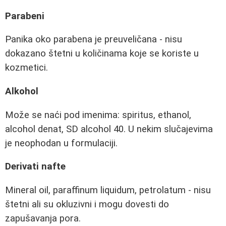
Parabeni
Panika oko parabena je preuveličana - nisu
dokazano štetni u količinama koje se koriste u
kozmetici.
Alkohol
Može se naći pod imenima: spiritus, ethanol,
alcohol denat, SD alcohol 40. U nekim slučajevima
je neophodan u formulaciji.
Derivati nafte
Mineral oil, paraffinum liquidum, petrolatum - nisu
štetni ali su okluzivni i mogu dovesti do
zapušavanja pora.