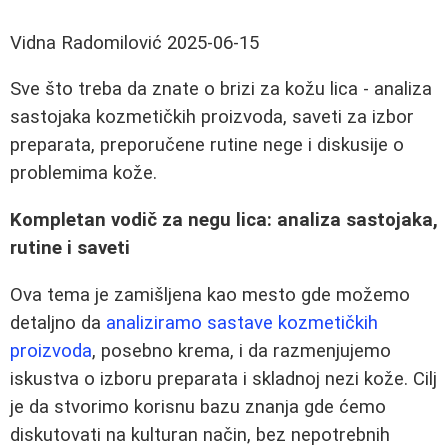
Vidna Radomilović
2025-06-15
Sve što treba da znate o brizi za kožu lica - analiza
sastojaka kozmetičkih proizvoda, saveti za izbor
preparata, preporučene rutine nege i diskusije o
problemima kože.
Kompletan vodič za negu lica: analiza sastojaka,
rutine i saveti
Ova tema je zamišljena kao mesto gde možemo
detaljno da
analiziramo sastave kozmetičkih
proizvoda
, posebno krema, i da razmenjujemo
iskustva o izboru preparata i skladnoj nezi kože. Cilj
je da stvorimo korisnu bazu znanja gde ćemo
diskutovati na kulturan način, bez nepotrebnih