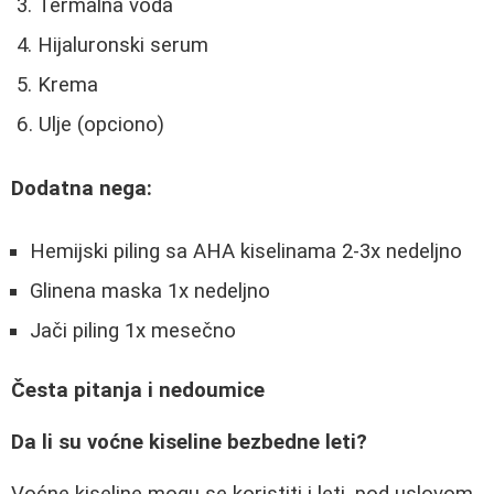
Termalna voda
Hijaluronski serum
Krema
Ulje (opciono)
Dodatna nega:
Hemijski piling sa AHA kiselinama 2-3x nedeljno
Glinena maska 1x nedeljno
Jači piling 1x mesečno
Česta pitanja i nedoumice
Da li su voćne kiseline bezbedne leti?
Voćne kiseline mogu se koristiti i leti, pod uslovom