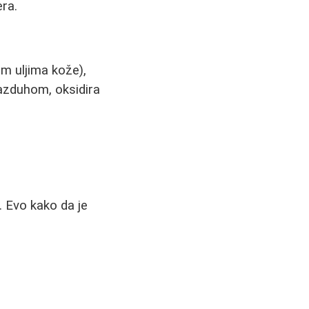
era.
m uljima kože),
azduhom, oksidira
 Evo kako da je