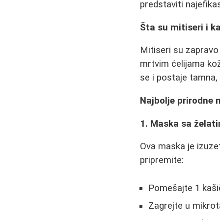
predstaviti najefik
Šta su mitiseri i 
Mitiseri su zapravo
mrtvim ćelijama ko
se i postaje tamna, 
Najbolje prirodne 
1. Maska sa želat
Ova maska je izuzet
pripremite:
Pomešajte 1 kaši
Zagrejte u mikrot