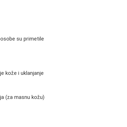
 osobe su primetile
e kože i uklanjanje
lja (za masnu kožu)