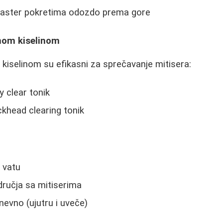
 flaster pokretima odozdo prema gore
ilnom kiselinom
m kiselinom su efikasni za sprečavanje mitisera:
y clear tonik
ckhead clearing tonik
 vatu
dručja sa mitiserima
nevno (ujutru i uveče)