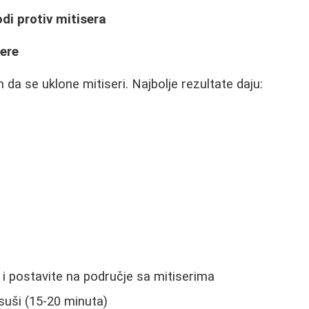
di protiv mitisera
sere
n da se uklone mitiseri. Najbolje rezultate daju:
r i postavite na područje sa mitiserima
suši (15-20 minuta)