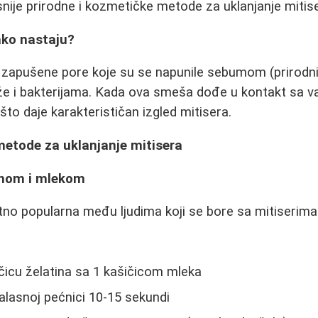
asnije prirodne i kozmetičke metode za uklanjanje mitis
kako nastaju?
 zapušene pore koje su se napunile sebumom (prirodni
že i bakterijama. Kada ova smeša dođe u kontakt sa v
što daje karakterističan izgled mitisera.
metode za uklanjanje mitisera
inom i mlekom
no popularna među ljudima koji se bore sa mitiserima.
čicu želatina sa 1 kašičicom mleka
alasnoj pećnici 10-15 sekundi