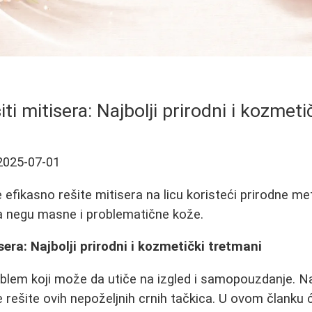
ti mitisera: Najbolji prirodni i kozmet
2025-07-01
 efikasno rešite mitisera na licu koristeći prirodne m
za negu masne i problematične kože.
sera: Najbolji prirodni i kozmetički tretmani
oblem koji može da utiče na izgled i samopouzdanje. Na
 rešite ovih nepoželjnih crnih tačkica. U ovom člank