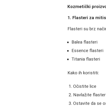
Kozmetički proizvo
1. Flasteri za miti
Flasteri su brz nači
Balea flasteri
Essence flasteri
Titania flasteri
Kako ih koristiti:
Očistite lice
Navlažite flaste
Ostavite da se o