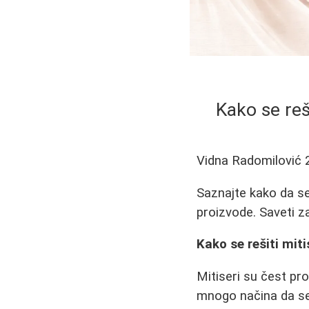
Kako se reši
Vidna Radomilović
Saznajte kako da se
proizvode. Saveti 
Kako se rešiti miti
Mitiseri su čest pr
mnogo načina da se