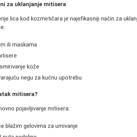
i za uklanjanje mitisera
je lica kod kozmetičara je najefikasniji način za uklan
e:
rom ili maskama
mitisere
smirivanje kože
varajuću negu za kućnu upotrebu
atak mitisera?
novno pojavljivanje mitisera:
ce blažim gelovima za umivanje
-2 puta nedeljno