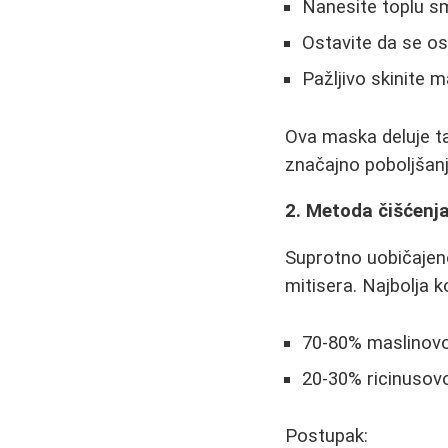
Nanesite toplu sm
Ostavite da se os
Pažljivo skinite
Ova maska deluje ta
značajno poboljšan
2. Metoda čišćenj
Suprotno uobičajeno
mitisera. Najbolja k
70-80% maslinovog
20-30% ricinusovo
Postupak: