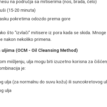
esu na područja sa mitiserima (nos, brada, čelo)
uši (15-20 minuta)
 masku pokretima odozdo prema gore
ko što "izvlači" mitisere iz pora kada se skida. Mnoge
je nakon nekoliko primena.
a uljima (OCM - Oil Cleansing Method)
m mišljenju, ulja mogu biti izuzetno korisna za čišćenj
ombinacija je:
 ulja (za normalnu do suvu kožu) ili suncokretovog u
g ulja