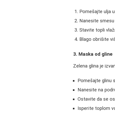
Pomešajte ulja 
Nanesite smesu n
Stavite topli vla
Blago obrišite vi
3. Maska od gline
Zelena glina je izva
Pomešajte glinu 
Nanesite na podr
Ostavite da se os
Isperite toplom 