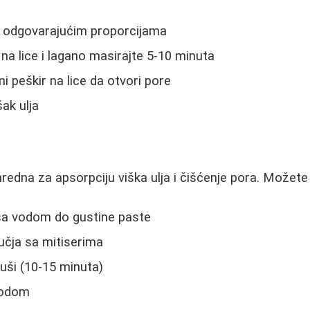
u odgovarajućim proporcijama
a lice i lagano masirajte 5-10 minuta
žni peškir na lice da otvori pore
šak ulja
nredna za apsorpciju viška ulja i čišćenje pora. Možete j
sa vodom do gustine paste
učja sa mitiserima
uši (10-15 minuta)
vodom