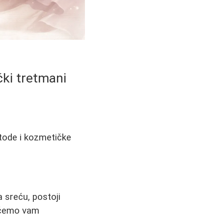
ički tretmani
etode i kozmetičke
 sreću, postoji
u ćemo vam