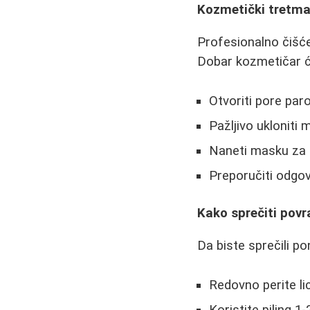
Kozmetički tretman
Profesionalno čišćen
Dobar kozmetičar ć
Otvoriti pore pa
Pažljivo ukloniti 
Naneti masku za 
Preporučiti odgo
Kako sprečiti povr
Da biste sprečili po
Redovno perite li
Koristite piling 1