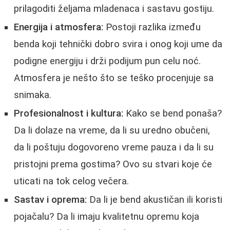
prilagoditi željama mladenaca i sastavu gostiju.
Energija i atmosfera:
Postoji razlika između
benda koji tehnički dobro svira i onog koji ume da
podigne energiju i drži podijum pun celu noć.
Atmosfera je nešto što se teško procenjuje sa
snimaka.
Profesionalnost i kultura:
Kako se bend ponaša?
Da li dolaze na vreme, da li su uredno obučeni,
da li poštuju dogovoreno vreme pauza i da li su
pristojni prema gostima? Ovo su stvari koje će
uticati na tok celog večera.
Sastav i oprema:
Da li je bend akustičan ili koristi
pojačalu? Da li imaju kvalitetnu opremu koja