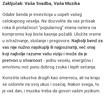
Zaključak: Vaša Svadba, Vaša Muzika
Odabir benda je investicija u uspeh vašeg
celokupnog veselja. Ne dozvolite da vas pritisak
roka ili privlačnost "popularnog" imena natera na
kompromis koji biste kasnije požalili. Uložite vreme
u istraživanje, slušanje i pregovore.
Najbolji bend za
vas nije nužno najskuplji ili najpoznatiji, već onaj
koji najbolje razume vašu viziju i može da je
pretvori u stvarnost
- jednu veselu, energičnu i
emotivnu noć punu dobrog zvuka i lepih sećanja.
Koristite iskustva drugih kao smernicu, ali na kraju
se oslonite na svoj ukus i osećaj. Nakon svega, to
je vaš dan, i muzika treba da govori vašim jezikom.