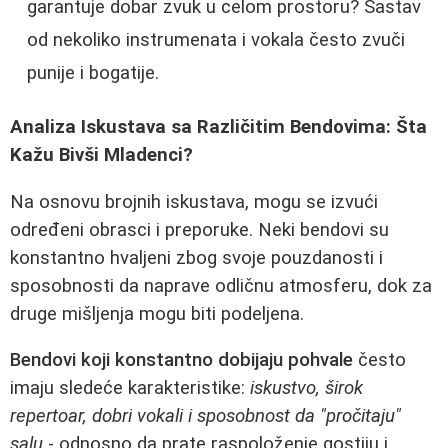
garantuje dobar zvuk u celom prostoru? Sastav
od nekoliko instrumenata i vokala često zvuči
punije i bogatije.
Analiza Iskustava sa Različitim Bendovima: Šta
Kažu Bivši Mladenci?
Na osnovu brojnih iskustava, mogu se izvući
određeni obrasci i preporuke. Neki bendovi su
konstantno hvaljeni zbog svoje pouzdanosti i
sposobnosti da naprave odličnu atmosferu, dok za
druge mišljenja mogu biti podeljena.
Bendovi koji konstantno dobijaju pohvale
često
imaju sledeće karakteristike:
iskustvo, širok
repertoar, dobri vokali i sposobnost da "pročitaju"
salu
- odnosno da prate raspoloženje gostiju i