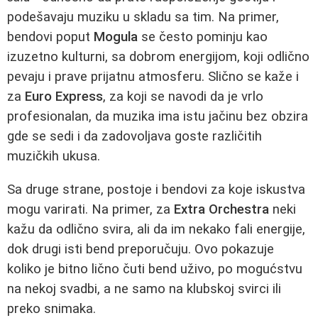
podešavaju muziku u skladu sa tim. Na primer,
bendovi poput
Mogula
se često pominju kao
izuzetno kulturni, sa dobrom energijom, koji odlično
pevaju i prave prijatnu atmosferu. Slično se kaže i
za
Euro Express
, za koji se navodi da je vrlo
profesionalan, da muzika ima istu jačinu bez obzira
gde se sedi i da zadovoljava goste različitih
muzičkih ukusa.
Sa druge strane, postoje i bendovi za koje iskustva
mogu varirati. Na primer, za
Extra Orchestra
neki
kažu da odlično svira, ali da im nekako fali energije,
dok drugi isti bend preporučuju. Ovo pokazuje
koliko je bitno lično čuti bend uživo, po mogućstvu
na nekoj svadbi, a ne samo na klubskoj svirci ili
preko snimaka.