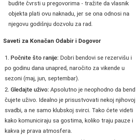
budite čvrsti u pregovorima - tražite da vlasnik
objekta plati ovu naknadu, jer se ona odnosi na
njegovu godišnju dozvolu za rad.
Saveti za Konačan Odabir i Dogovor
Počnite što ranije:
Dobri bendovi se rezervišu i
po godinu dana unapred, naročito za vikende u
sezoni (maj, jun, septembar).
Gledajte uživo:
Apsolutno je neophodno da bend
čujete uživo. Idealno je prisustvovati nekoj njihovoj
svadbi, a ne samo klubskoj svirci. Tako ćete videti
kako komuniciraju sa gostima, koliko traju pauze i
kakva je prava atmosfera.