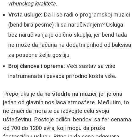
vrhunskog kvaliteta
.
Vrsta usluge:
Da li se radi o programskoj muzici
(bend bira pesme) ili sa naručivanjem? Usluga
bez naručivanja je obično skuplja, jer bend tada
ne može da računa na dodatni prihod od baksisa
za posebne želje gostiju.
Broj članova i oprema:
Veći sastav sa više
instrumenata i pevača prirodno košta više.
Preporuka je da
ne štedite na muzici
, jer je ona
jedan od glavnih nosilaca atmosfere. Međutim, to
ne znači da morate da izdvojite celu svoju
ušteđevinu. Postoje odlični bendovi sa fer cenama
od 700 do 1200 evra, koji mogu da pruže
fantastičnu uslugu. Bitno je da cena odgovara