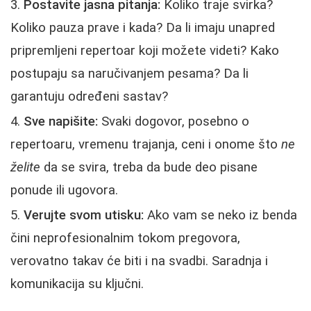
Postavite jasna pitanja:
Koliko traje svirka?
Koliko pauza prave i kada? Da li imaju unapred
pripremljeni repertoar koji možete videti? Kako
postupaju sa naručivanjem pesama? Da li
garantuju određeni sastav?
Sve napišite:
Svaki dogovor, posebno o
repertoaru, vremenu trajanja, ceni i onome što
ne
želite
da se svira, treba da bude deo pisane
ponude ili ugovora.
Verujte svom utisku:
Ako vam se neko iz benda
čini neprofesionalnim tokom pregovora,
verovatno takav će biti i na svadbi. Saradnja i
komunikacija su ključni.