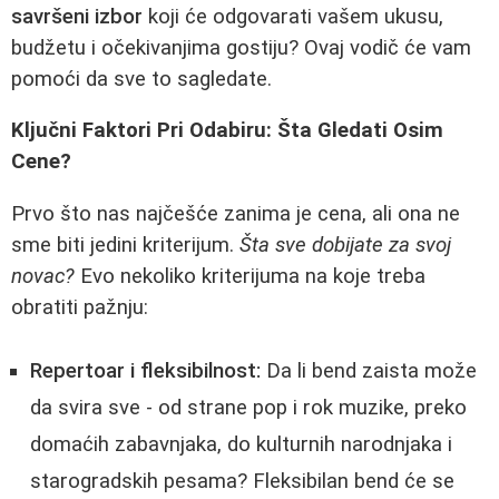
savršeni izbor
koji će odgovarati vašem ukusu,
budžetu i očekivanjima gostiju? Ovaj vodič će vam
pomoći da sve to sagledate.
Ključni Faktori Pri Odabiru: Šta Gledati Osim
Cene?
Prvo što nas najčešće zanima je cena, ali ona ne
sme biti jedini kriterijum.
Šta sve dobijate za svoj
novac?
Evo nekoliko kriterijuma na koje treba
obratiti pažnju:
Repertoar i fleksibilnost:
Da li bend zaista može
da svira sve - od strane pop i rok muzike, preko
domaćih zabavnjaka, do kulturnih narodnjaka i
starogradskih pesama? Fleksibilan bend će se