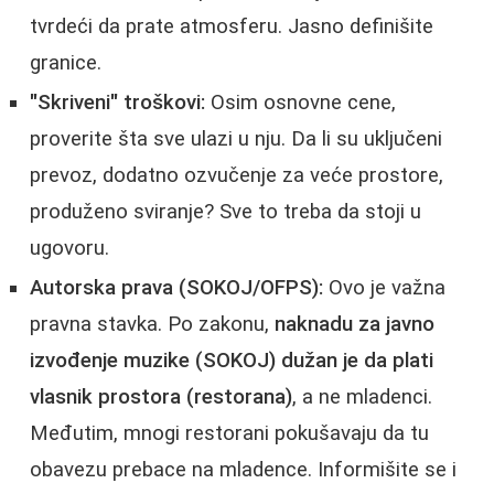
tvrdeći da prate atmosferu. Jasno definišite
granice.
"Skriveni" troškovi:
Osim osnovne cene,
proverite šta sve ulazi u nju. Da li su uključeni
prevoz, dodatno ozvučenje za veće prostore,
produženo sviranje? Sve to treba da stoji u
ugovoru.
Autorska prava (SOKOJ/OFPS):
Ovo je važna
pravna stavka. Po zakonu,
naknadu za javno
izvođenje muzike (SOKOJ) dužan je da plati
vlasnik prostora (restorana)
, a ne mladenci.
Međutim, mnogi restorani pokušavaju da tu
obavezu prebace na mladence. Informišite se i