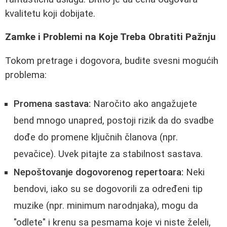
kvalitetu koji dobijate.
Zamke i Problemi na Koje Treba Obratiti Pažnju
Tokom pretrage i dogovora, budite svesni mogućih
problema:
Promena sastava:
Naročito ako angažujete
bend mnogo unapred, postoji rizik da do svadbe
dođe do promene ključnih članova (npr.
pevačice). Uvek pitajte za stabilnost sastava.
Nepoštovanje dogovorenog repertoara:
Neki
bendovi, iako su se dogovorili za određeni tip
muzike (npr. minimum narodnjaka), mogu da
"odlete" i krenu sa pesmama koje vi niste želeli,