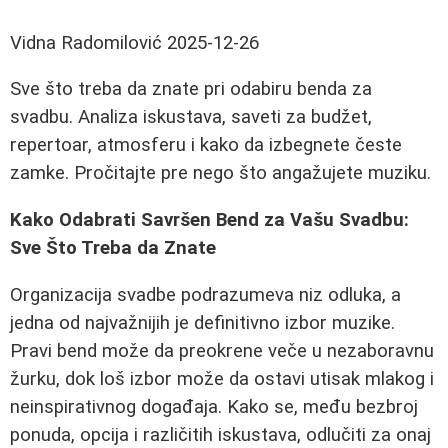
Vidna Radomilović
2025-12-26
Sve što treba da znate pri odabiru benda za
svadbu. Analiza iskustava, saveti za budžet,
repertoar, atmosferu i kako da izbegnete česte
zamke. Pročitajte pre nego što angažujete muziku.
Kako Odabrati Savršen Bend za Vašu Svadbu:
Sve Što Treba da Znate
Organizacija svadbe podrazumeva niz odluka, a
jedna od najvažnijih je definitivno izbor muzike.
Pravi bend može da preokrene veče u nezaboravnu
žurku, dok loš izbor može da ostavi utisak mlakog i
neinspirativnog događaja. Kako se, među bezbroj
ponuda, opcija i različitih iskustava, odlučiti za onaj