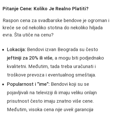
Pitanje Cene: Koliko Je Realno Platiti?
Raspon cena za svadbarske bendove je ogroman i
kreće se od nekoliko stotina do nekoliko hiljada
evra. Šta utiče na cenu?
Lokacija:
Bendovi izvan Beograda su često
jeftiniji za 20% ili više
, a mogu biti podjednako
kvalitetni. Međutim, tada treba uračunati i
troškove prevoza i eventualnog smeštaja.
Popularnost i "ime":
Bendovi koji su se
pojavljivali na televiziji ili imaju veliku onlajn
prisutnost često imaju znatno više cene.
Međutim, visoka cena
nije uvek garancija