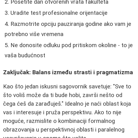
Posetite dan otvorenih vrata fakulteta
Uradite test profesionalne orijentacije
Razmotrite opciju pauziranja godine ako vam je
potrebno više vremena
Ne donosite odluku pod pritiskom okoline - to je
vaša budućnost
Zaključak: Balans između strasti i pragmatizma
Kao što jedan iskusni sagovornik savetuje: "Sve to
što voliš može da ti bude hobi, završi nešto od
čega ćeš da zarađuješ." Idealno je naći oblast koja
vas i interesuje i pruža perspektivu. Ako to nije
moguće, razmislite o kombinaciji formalnog
obrazovanja u perspektivnoj oblasti i paralelnog