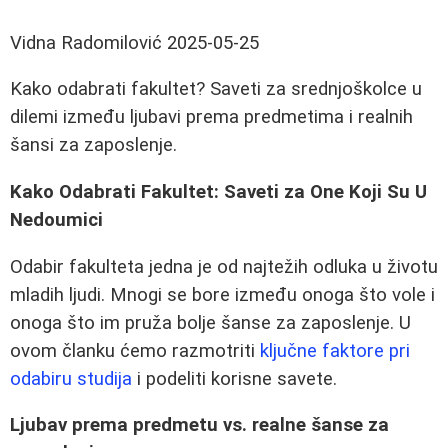
Vidna Radomilović
2025-05-25
Kako odabrati fakultet? Saveti za srednjoškolce u
dilemi između ljubavi prema predmetima i realnih
šansi za zaposlenje.
Kako Odabrati Fakultet: Saveti za One Koji Su U
Nedoumici
Odabir fakulteta jedna je od najtežih odluka u životu
mladih ljudi. Mnogi se bore između onoga što vole i
onoga što im pruža bolje šanse za zaposlenje. U
ovom članku ćemo razmotriti
ključne faktore pri
odabiru studija
i podeliti korisne savete.
Ljubav prema predmetu vs. realne šanse za