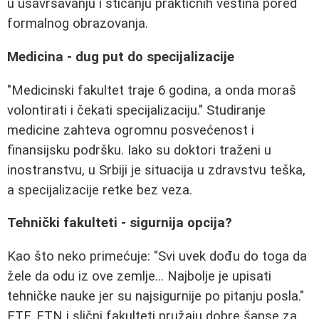
u usavršavanju i sticanju praktičnih veština pored
formalnog obrazovanja.
Medicina - dug put do specijalizacije
"Medicinski fakultet traje 6 godina, a onda moraš
volontirati i čekati specijalizaciju." Studiranje
medicine zahteva ogromnu posvećenost i
finansijsku podršku. Iako su doktori traženi u
inostranstvu, u Srbiji je situacija u zdravstvu teška,
a specijalizacije retke bez veza.
Tehnički fakulteti - sigurnija opcija?
Kao što neko primećuje: "Svi uvek dođu do toga da
žele da odu iz ove zemlje... Najbolje je upisati
tehničke nauke jer su najsigurnije po pitanju posla."
ETF, FTN i slični fakulteti pružaju dobre šanse za