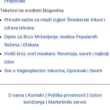
Preporuke
Tekstovi na srodnim blogovima
Prirodni načini za mlađi izgled: Šminkerski trikovi i
zdrava ishrana
Dijete za Brzo Mršavljenje: Analiza Popularnih
Režima i Efekata
Vodič kroz svet maskara: Recenzije, saveti i najbolji
izbor
Sve o Vaginoplastici: Iskustva, Oporavak i Saveti
O nama
|
Kontakt
|
Politika privatnosti
|
Uslovi
korišćenja
|
Marketinški servisi