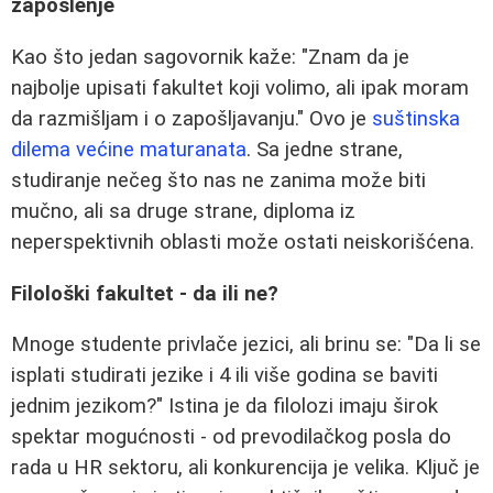
zaposlenje
Kao što jedan sagovornik kaže: "Znam da je
najbolje upisati fakultet koji volimo, ali ipak moram
da razmišljam i o zapošljavanju." Ovo je
suštinska
dilema većine maturanata
. Sa jedne strane,
studiranje nečeg što nas ne zanima može biti
mučno, ali sa druge strane, diploma iz
neperspektivnih oblasti može ostati neiskorišćena.
Filološki fakultet - da ili ne?
Mnoge studente privlače jezici, ali brinu se: "Da li se
isplati studirati jezike i 4 ili više godina se baviti
jednim jezikom?" Istina je da filolozi imaju širok
spektar mogućnosti - od prevodilačkog posla do
rada u HR sektoru, ali konkurencija je velika. Ključ je