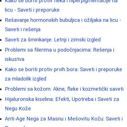
Kako se boriti protiv fleka i hiperpigmentacije na
licu - Saveti i preporuke
Rešavanje hormonskih bubuljica i ožiljaka na licu -
Saveti i rešenja
Saveti za šminkanje: Letnji i zimski izgled
Problemi sa filerima u podočnjacima: Rešenja i
iskustva
Kako se boriti protiv prvih bora: Saveti i preporuke
za mladolik izgled
Problemi sa kožom: Akne, fleke i kozmetički saveti
Hijaluronska kiselina: Efekti, Upotreba i Saveti za
Negu Kože
Anti-Age Nega za Masnu i Mešovitu Kožu: Saveti i