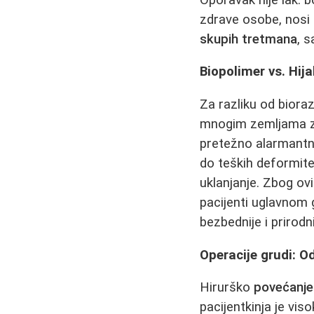
zdrave osobe, nosi 
skupih tretmana
, 
Biopolimer vs. Hija
Za razliku od biora
mnogim zemljama za
pretežno alarmantn
do teških deformite
uklanjanje. Zbog ov
pacijenti uglavnom 
bezbednije i prirodni
Operacije grudi: O
Hirurško
povećanje
pacijentkinja je vis