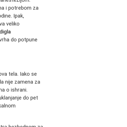
ima i potrebom za
dine. Ipak,
va veliko
digla
 vrha do potpune
va tela. Iako se
 da nije zamena za
a o ishrani.
klanjanje do pet
okalnom
smatra bezbednom za