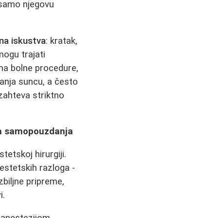
 samo njegovu
vna iskustva
: kratak,
mogu trajati
ma bolne procedure,
ganja suncu, a često
zahteva striktno
ta samopouzdanja
etskoj hirurgiji.
 estetskih razloga -
zbiljne pripreme,
i.
 anestezijom.