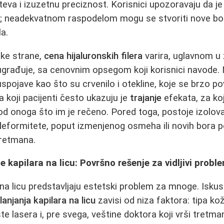
eva i izuzetnu preciznost. Korisnici upozoravaju da j
i; neadekvatnom raspodelom mogu se stvoriti nove bore
a.
ske strane,
cena hijaluronskih filera
varira, uglavnom u 
ugrađuje, sa cenovnim opsegom koji korisnici navode.
pojave kao što su crvenilo i otekline, koje se brzo p
 koji pacijenti često ukazuju je
trajanje
efekata, za ko
od onoga što im je rečeno. Pored toga, postoje izolova
deformitete, poput izmenjenog osmeha ili novih bora p
tretmana.
 kapilara na licu: Površno rešenje za vidljivi probl
a na licu predstavljaju estetski problem za mnoge. Isku
anjanja kapilara na licu
zavisi od niza faktora: tipa ko
ste lasera i, pre svega, veštine doktora koji vrši tretma