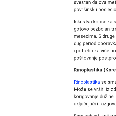
svestan da ova met
površinsku posledic
Iskustva korisnika s
gotovo bezbolan tret
mesecima. S druge s
dug period oporavka
i potrebu za više p
poštovanje postpro
Rinoplastika (Kor
Rinoplastika
se smat
Može se vršiti iz zd
korigovanje dužine, 
uključujući i razgov
Sam zahvat, koji tr