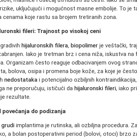
rizike, uključujući i mogućnost masne embolije. To je 
sa cenama koje rastu sa brojem tretiranih zona.
luronski fileri: Trajnost po visokoj ceni
zgradivih
hijaluronskih filera
,
biopolimer
je veštački, trajn
branjen. Iako je tretman brz i cena niža, iskustva na
a. Organizam često reaguje odbacivanjem ovog strano
ta, bolova, osipa i promena boje kože, za koje je čest
ih
nedostataka
i potencijalno ozbiljnih kontraindikacija,
ga ne preporučuju, ističući da
hijaluronski fileri
, iako p
je rezultate.
d povećanja do podizanja
 grudi
implantima je rutinska, ali ozbiljna procedura. Z
oko, a bolan postoperativni period (bolovi, otoci) brzo