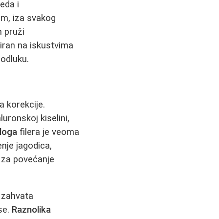
eda i
im, iza svakog
m pruži
iran na iskustvima
 odluku.
a korekcije.
uronskoj kiselini,
loga
filera je veoma
nje jagodica,
, za povećanje
e zahvata
se.
Raznolika