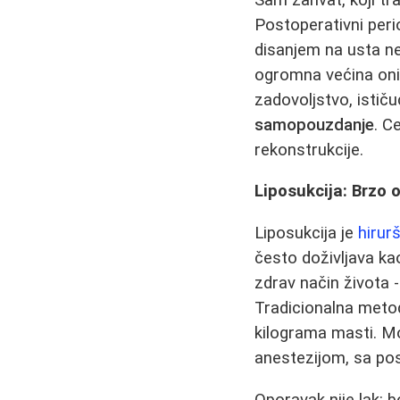
Postoperativni peri
disanjem na usta ne
ogromna većina onih
zadovoljstvo, istič
samopouzdanje
. C
rekonstrukcije.
Liposukcija: Brzo 
Liposukcija je
hirur
često doživljava ka
zdrav način života 
Tradicionalna meto
kilograma masti. Mo
anestezijom, sa po
Oporavak nije lak: 