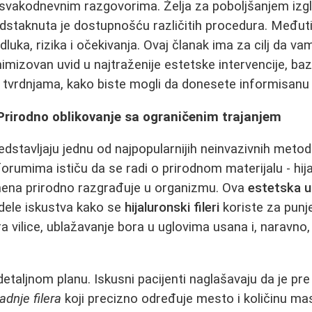
 svakodnevnim razgovorima. Želja za poboljšanjem izgl
staknuta je dostupnošću različitih procedura. Međut
dluka, rizika i očekivanja. Ovaj članak ima za cilj da va
mizovan uvid u najtraženije estetske intervencije, baz
m tvrdnjama, kako biste mogli da donesete informisanu
i: Prirodno oblikovanje sa ograničenim trajanjem
predstavljaju jednu od najpopularnijih neinvazivnih metod
orumima ističu da se radi o prirodnom materijalu - hijal
ena prirodno razgrađuje u organizmu. Ova
estetska u
i dele iskustva kako se
hijaluronski fileri
koriste za punje
ra vilice, ublažavanje bora u uglovima usana i, naravno
detaljnom planu. Iskusni pacijenti naglašavaju da je pr
adnje filera
koji precizno određuje mesto i količinu ma