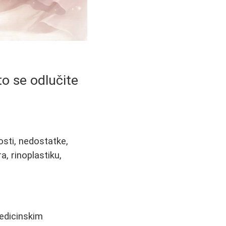
to se odlučite
osti, nedostatke,
a, rinoplastiku,
medicinskim