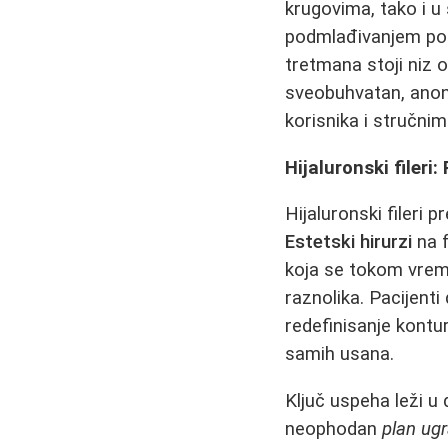
krugovima, tako i u
podmlađivanjem pod
tretmana stoji niz o
sveobuhvatan, anoni
korisnika i stručni
Hijaluronski filer
Hijaluronski fileri 
Estetski hirurzi
na f
koja se tokom vrem
raznolika. Pacijent
redefinisanje kontu
samih usana.
Ključ uspeha leži u 
neophodan
plan ugr