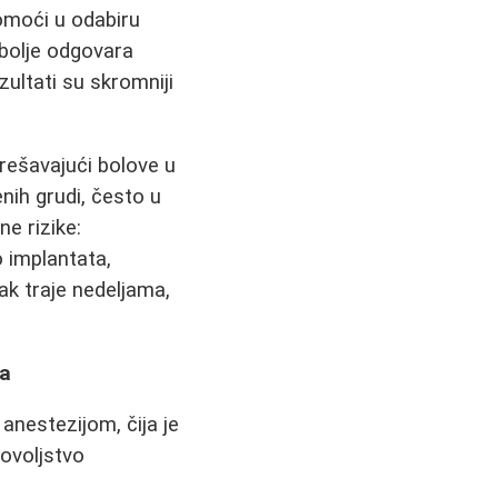
omoći u odabiru
najbolje odgovara
zultati su skromniji
rešavajući bolove u
nih grudi, često u
e rizike:
 implantata,
ak traje nedeljama,
ca
anestezijom, čija je
ovoljstvo