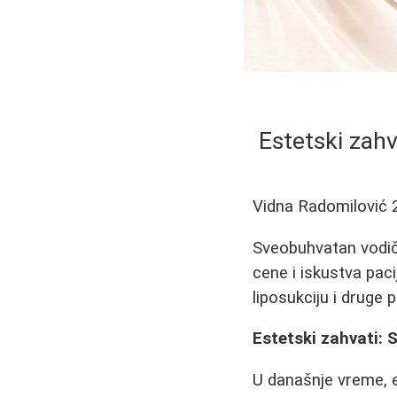
Estetski zahv
Vidna Radomilović
Sveobuhvatan vodič 
cene i iskustva paci
liposukciju i druge 
Estetski zahvati: 
U današnje vreme, e