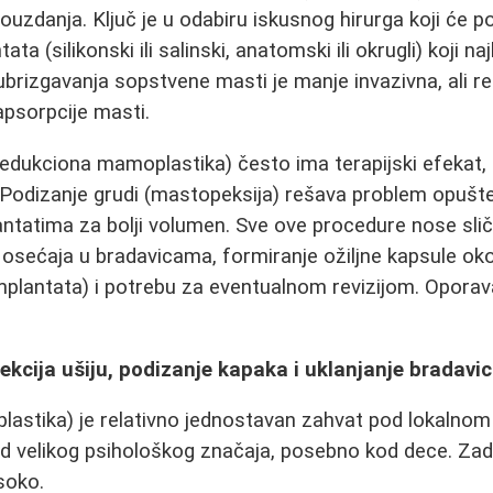
zdanja. Ključ je u odabiru iskusnog hirurga koji će p
ntata (silikonski ili salinski, anatomski ili okrugli) koji 
ubrizgavanja sopstvene masti je manje invazivna, ali re
apsorpcije masti.
edukciona mamoplastika) često ima terapijski efekat, 
Podizanje grudi (mastopeksija) rešava problem opušte
antatima za bolji volumen. Sve ove procedure nose sličn
sećaja u bradavicama, formiranje ožiljne kapsule oko
 implantata) i potrebu za eventualnom revizijom. Oporav
.
ekcija ušiju, podizanje kapaka i uklanjanje bradavi
lastika) je relativno jednostavan zahvat pod lokalnom 
d velikog psihološkog značaja, posebno kod dece. Zad
isoko.