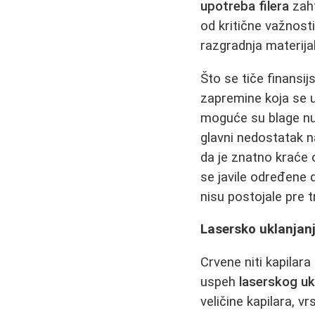
upotreba filera
zaht
od kritične važnost
razgradnja materijal
Što se tiče finansij
zapremine koja se 
moguće su blage nus
glavni nedostatak na
da je znatno kraće 
se javile određene 
nisu postojale pre 
Lasersko uklanjanje
Crvene niti kapilar
uspeh
laserskog ukl
veličine kapilara, vr