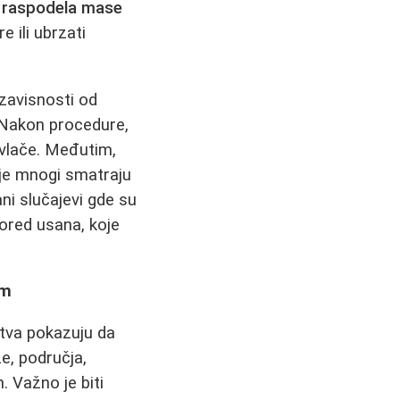
e
raspodela mase
 ili ubrzati
zavisnosti od
 Nakon procedure,
ovlače. Međutim,
je mnogi smatraju
ni slučajevi gde su
ored usana, koje
em
stva pokazuju da
že, područja,
n. Važno je biti