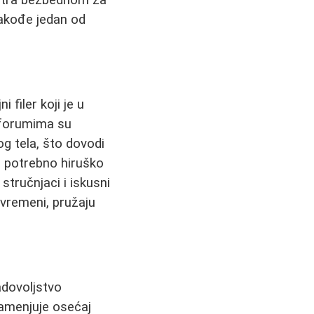
takođe jedan od
i filer koji je u
 forumima su
g tela, što dovodi
o potrebno hiruško
 stručnjaci i iskusni
rivremeni, pružaju
adovoljstvo
 zamenjuje osećaj