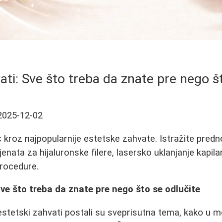
ati: Sve što treba da znate pre nego š
2025-12-02
kroz najpopularnije estetske zahvate. Istražite predn
jenata za hijaluronske filere, lasersko uklanjanje kapilar
procedure.
Sve što treba da znate pre nego što se odlučite
stetski zahvati postali su sveprisutna tema, kako u 