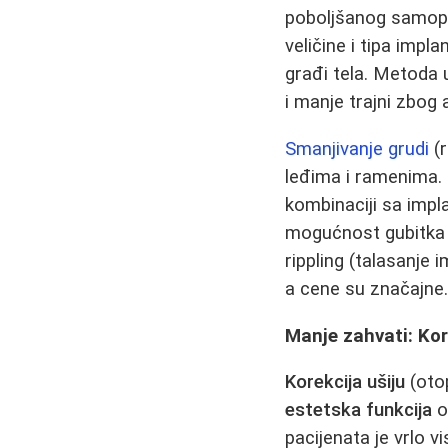
poboljšanog samopou
veličine i tipa impla
građi tela. Metoda 
i manje trajni zbog 
Smanjivanje grudi
(r
leđima i ramenima. 
kombinaciji sa impl
mogućnost gubitka o
rippling (talasanje
a cene su značajne
Manje zahvati: Kor
Korekcija ušiju
(otop
estetska funkcija
o
pacijenata je vrlo v