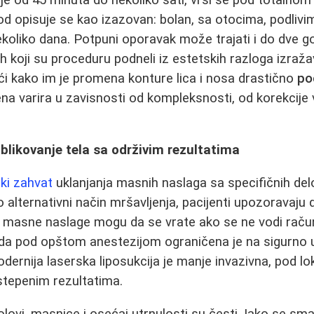
od opisuje se kao izazovan: bolan, sa otocima, podliv
koliko dana. Potpuni oporavak može trajati i do dve go
 koji su proceduru podneli iz estetskih razloga izraža
ući kako im je promena konture lica i nosa drastično
po
ena varira u zavisnosti od kompleksnosti, od korekcije
oblikovanje tela sa održivim rezultatima
ški zahvat
uklanjanja masnih naslaga sa specifičnih delo
o alternativni način mršavljenja, pacijenti upozoravaju
- masne naslage mogu da se vrate ako se ne vodi račun
da pod opštom anestezijom ograničena je na sigurno u
dernija laserska liposukcija je manje invazivna, pod l
stepenim rezultatima.
bolovi, masnice i osećaj utrnulosti su česti. Iako se 