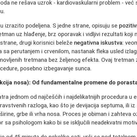
oda ne rešava uzrok - kardiovaskularni problem - već
u.
u izrazito podeljena. S jedne strane, opisuju se
poziti
man uz hlađenje, brz oporavak i vidljivi rezultati koji 
trane, drugi korisnici beleže
negativna iskustva
: veo
 sa perutanjem i crvenilom, nastanak fleka usled izla
onovljenih tretmana bez željenog efekta. Ovaj tretman 
cedure, posebno izbegavanje sunca.
ekcija nosa): Od fundamentalne promene do poras
ra jednom od najčešćih i najdelikatnijih procedura u est
ravstvenih razloga, kao što je devijacija septuma, ili iz
širine, grbe ili vrha nosa. Proces je obiman i zahteva o
or sa psihologom kako bi se isključili neadekvatni motiv
aje od 45 minuta do nekoliko sati, vrši se pod totalnom