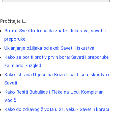
Pročitajte i...
Botox: Sve što treba da znate - Iskustva, saveti i
preporuke
Uklanjanje ožiljaka od akni: Saveti i iskustva
Kako se boriti protiv prvih bora: Saveti i preporuke
za mladolik izgled
Kako Ishrana Utječe na Kožu Lica: Lična Iskustva i
Saveti
Kako Rešiti Bubuljice i Fleke na Licu: Kompletan
Vodič
Kako do zdravog života u 21. veku - Saveti i koraci