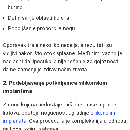
butina
Definisanje oblasti kolena
Poboljšanje proporcija nogu
Oporavak traje nekoliko nedelja, a rezultati su
vidljivi nakon što otok splasne. Međutim, važno je
naglasiti da liposukcija nije rešenje za gojaznost i
da ne zamenjuje zdrav način života.
2. Podebljavanje potkoljenica silikonskim
implantima
Za one kojima nedostaje mišićne mase u predelu
listova, postoji mogućnost ugradnje
silikonskih
implanata
. Ova procedura je kompleksnija u odnosu
na liposukciju i zahteva: