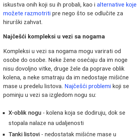
iskustva onih koji su ih probali, kao i
alternative koje
možete razmotriti
pre nego što se odlučite za
hirurški zahvat.
Najčešći kompleksi u vezi sa nogama
Kompleksi u vezi sa nogama mogu varirati od
osobe do osobe. Neke žene osećaju da im noge
nisu dovoljno vitke, druge žele da poprave oblik
kolena, a neke smatraju da im nedostaje mišićne
mase u predelu listova.
Najčešći problemi
koji se
pominju u vezi sa izgledom nogu su:
X-oblik nogu
- kolena koja se dodiruju, dok se
stopala nalaze na udaljenosti
Tanki listovi
- nedostatak mišićne mase u