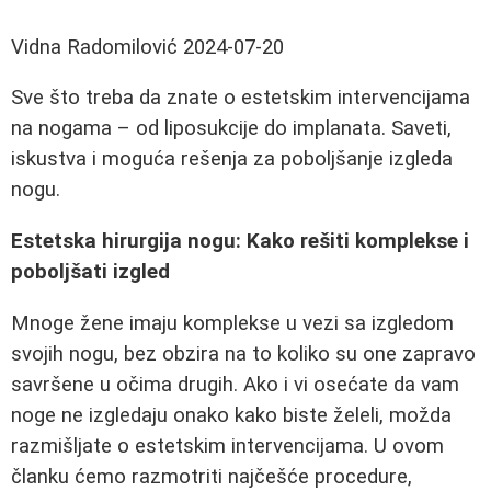
Vidna Radomilović
2024-07-20
Sve što treba da znate o estetskim intervencijama
na nogama – od liposukcije do implanata. Saveti,
iskustva i moguća rešenja za poboljšanje izgleda
nogu.
Estetska hirurgija nogu: Kako rešiti komplekse i
poboljšati izgled
Mnoge žene imaju komplekse u vezi sa izgledom
svojih nogu, bez obzira na to koliko su one zapravo
savršene u očima drugih. Ako i vi osećate da vam
noge ne izgledaju onako kako biste želeli, možda
razmišljate o estetskim intervencijama. U ovom
članku ćemo razmotriti najčešće procedure,