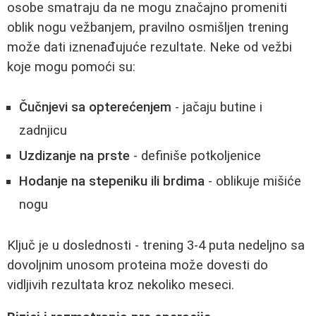
osobe smatraju da ne mogu značajno promeniti
oblik nogu vežbanjem, pravilno osmišljen trening
može dati iznenađujuće rezultate. Neke od vežbi
koje mogu pomoći su:
Čučnjevi sa opterećenjem
- jačaju butine i
zadnjicu
Uzdizanje na prste
- definiše potkoljenice
Hodanje na stepeniku ili brdima
- oblikuje mišiće
nogu
Ključ je u doslednosti - trening 3-4 puta nedeljno sa
dovoljnim unosom proteina može dovesti do
vidljivih rezultata kroz nekoliko meseci.