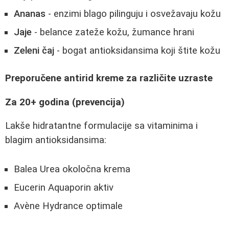
Ananas
- enzimi blago pilinguju i osvežavaju kožu
Jaje
- belance zateže kožu, žumance hrani
Zeleni čaj
- bogat antioksidansima koji štite kožu
Preporučene antirid kreme za različite uzraste
Za 20+ godina (prevencija)
Lakše hidratantne formulacije sa vitaminima i
blagim antioksidansima:
Balea Urea okoločna krema
Eucerin Aquaporin aktiv
Avène Hydrance optimale