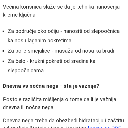
Većina korisnica slaže se da je tehnika nanošenja
kreme ključna:
Za područje oko očiju - nanositi od slepoočnica
ka nosu laganim pokretima
Za bore smejalice - masaža od nosa ka bradi
Za čelo - kružni pokreti od sredine ka
slepoočnicama
Dnevna vs noćna nega - šta je važnije?
Postoje različita mišljenja o tome da li je važnija
dnevna ili noćna nega:
Dnevna nega treba da obezbedi hidrataciju i zaštitu