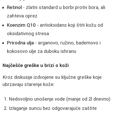
Retinol
- zlatni standard u borbi protiv bora, ali
zahteva oprez
Koenzim Q10
- antioksidans koji štiti kožu od
oksidativnog stresa
Prirodna ulja
- arganovo, ružino, bademovo i
kokosovo ulje za duboku ishranu
Najčešće greške u brizi o koži
Kroz diskusije izdvojene su ključne greške koje
ubrzavaju starenje kože:
Nedovoljno unošenje vode (manje od 2l dnevno)
Izlaganje suncu bez odgovarajuće zaštite