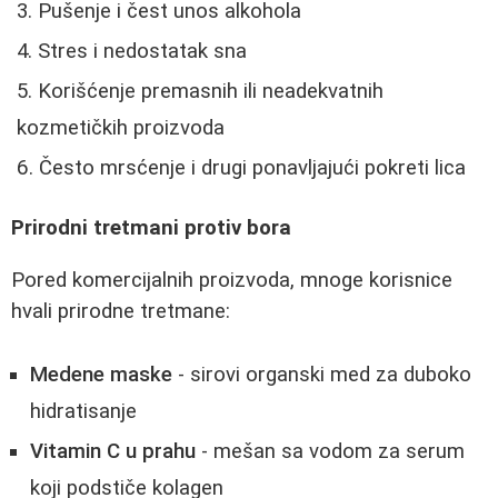
Pušenje i čest unos alkohola
Stres i nedostatak sna
Korišćenje premasnih ili neadekvatnih
kozmetičkih proizvoda
Često mrsćenje i drugi ponavljajući pokreti lica
Prirodni tretmani protiv bora
Pored komercijalnih proizvoda, mnoge korisnice
hvali prirodne tretmane:
Medene maske
- sirovi organski med za duboko
hidratisanje
Vitamin C u prahu
- mešan sa vodom za serum
koji podstiče kolagen