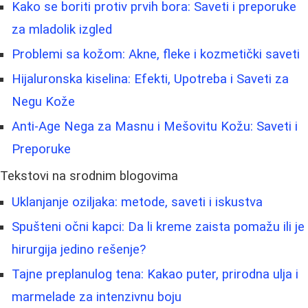
Kako se boriti protiv prvih bora: Saveti i preporuke
za mladolik izgled
Problemi sa kožom: Akne, fleke i kozmetički saveti
Hijaluronska kiselina: Efekti, Upotreba i Saveti za
Negu Kože
Anti-Age Nega za Masnu i Mešovitu Kožu: Saveti i
Preporuke
Tekstovi na srodnim blogovima
Uklanjanje oziljaka: metode, saveti i iskustva
Spušteni očni kapci: Da li kreme zaista pomažu ili je
hirurgija jedino rešenje?
Tajne preplanulog tena: Kakao puter, prirodna ulja i
marmelade za intenzivnu boju