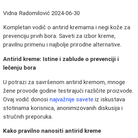
Vidna Radomilović
2024-06-30
Kompletan vodič o antirid kremama i negi kože za
prevenciju prvih bora. Saveti za izbor kreme,
pravilnu primenu i najbolje prirodne alternative.
Antirid kreme: Istine i zablude o prevenciji i
lečenju bora
U potrazi za savršenom antirid kremom, mnoge
žene provode godine testirajući različite proizvode.
Ovaj vodič donosi
najvažnije savete
iz iskustava
stotinama korisnica, anonimizovanih diskusija i
stručnih preporuka.
Kako pravilno nanositi antirid kreme