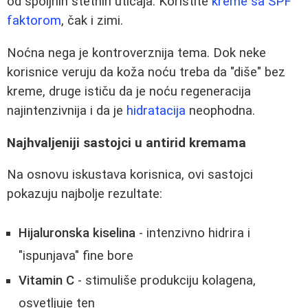
od spoljnih štetnih uticaja. Koristite
kreme sa SPF
faktorom
, čak i zimi.
Noćna nega je kontroverznija tema. Dok neke
korisnice veruju da koža noću treba da "diše" bez
kreme, druge ističu da je noću regeneracija
najintenzivnija i da je
hidratacija
neophodna.
Najhvaljeniji sastojci u antirid kremama
Na osnovu iskustava korisnica, ovi sastojci
pokazuju najbolje rezultate:
Hijaluronska kiselina
- intenzivno hidrira i
"ispunjava" fine bore
Vitamin C
- stimuliše produkciju kolagena,
osvetljuje ten