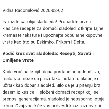
Vidna Radomilović
2026-02-02
Istražite čaroliju sladoleda! Pronađite brze i
klasične recepte za domaći sladoled, otkrijte tajne
kremaste teksture i upoznajte popularne kupovne
vrste kao što su Eskimko, Frikom i Delta.
Vodič kroz svet sladoleda: Recepti, Saveti i
Omiljene Vrste
Kada vrućina letnjih dana postane nepodnošljiva,
malo šta može da pruži tako instant olakšanje i
užitak kao dobar sladoled. Bilo da je u pitanju brzi
desert iz kesice ili složeni domaći recept koji se
prenosi generacijama, sladoled je neosporno letnja
ikona. Ovaj vodić će vas provesti kroz raznovrsni