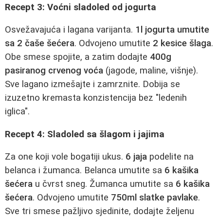
Recept 3: Voćni sladoled od jogurta
Osvežavajuća i lagana varijanta.
1l jogurta umutite
sa 2 čaše šećera
. Odvojeno umutite
2 kesice šlaga
.
Obe smese spojite, a zatim dodajte
400g
pasiranog crvenog voća
(jagode, maline, višnje).
Sve lagano izmešajte i zamrznite. Dobija se
izuzetno kremasta konzistencija bez "ledenih
iglica".
Recept 4: Sladoled sa šlagom i jajima
Za one koji vole bogatiji ukus.
6 jaja
podelite na
belanca i žumanca. Belanca umutite sa
6 kašika
šećera
u čvrst sneg. Žumanca umutite sa
6 kašika
šećera
. Odvojeno umutite
750ml slatke pavlake
.
Sve tri smese pažljivo sjedinite, dodajte željenu