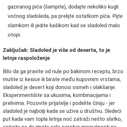
gaziranog pića (šampite), dodajte nekoliko kugli
voćnog sladoleda, pa prelijte ostatkom pića. Pijte
slamkom ili jedite kašikom kad se sladoled malo
otopi.
Zaključak: Sladoled je više od deserta, to je
letnje raspoloženje
Bilo da ga pravite od nule po bakinom receptu, brzo
mutite iz kesice ili birate među kupovnim vrstama,
sladoled je desert koji donosi osmeh i olakšanje.
Eksperimentišite sa ukusima, kombinacijama i
prelivima. Pozovite prijatelje i podelite činiju - jer
sladoled je najbolji kada se uživa u društvu. Sledeći
put kada vam topla letnja noć zatraži nešto slatko,
sećajte se da imate celo carstvo mogućnosti na