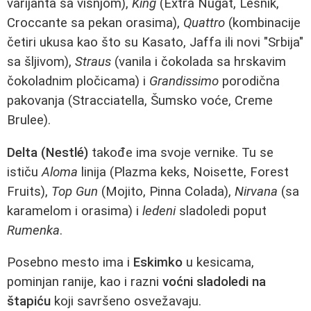
varijanta sa višnjom),
King
(Extra Nugat, Lesnik,
Croccante sa pekan orasima),
Quattro
(kombinacije
četiri ukusa kao što su Kasato, Jaffa ili novi "Srbija"
sa šljivom),
Straus
(vanila i čokolada sa hrskavim
čokoladnim pločicama) i
Grandissimo
porodična
pakovanja (Stracciatella, Šumsko voće, Creme
Brulee).
Delta (Nestlé)
takođe ima svoje vernike. Tu se
ističu
Aloma
linija (Plazma keks, Noisette, Forest
Fruits),
Top Gun
(Mojito, Pinna Colada),
Nirvana
(sa
karamelom i orasima) i
ledeni
sladoledi poput
Rumenka
.
Posebno mesto ima i
Eskimko
u kesicama,
pominjan ranije, kao i razni
voćni sladoledi na
štapiću
koji savršeno osvežavaju.