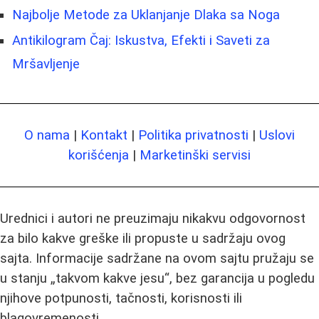
Najbolje Metode za Uklanjanje Dlaka sa Noga
Antikilogram Čaj: Iskustva, Efekti i Saveti za
Mršavljenje
O nama
|
Kontakt
|
Politika privatnosti
|
Uslovi
korišćenja
|
Marketinški servisi
Urednici i autori ne preuzimaju nikakvu odgovornost
za bilo kakve greške ili propuste u sadržaju ovog
sajta. Informacije sadržane na ovom sajtu pružaju se
u stanju „takvom kakve jesu“, bez garancija u pogledu
njihove potpunosti, tačnosti, korisnosti ili
blagovremenosti.