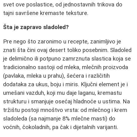
svet ove poslastice, od jednostavnih trikova do
tajni savršene kremaste teksture.
Šta je zapravo sladoled?
Pre nego što zaronimo u recepte, zanimljivo je
znati šta čini ovaj desert toliko posebnim. Sladoled
je delimično ili potpuno zamrznuta slastica koja se
tradicionalno sastoji od mleka, mlečnih proizvoda
(pavlaka, mleka u prahu), šećera i različitih
dodataka za ukus, boju i miris. Ključni element je i
umešani vazduh, koji mu daje laganu, kremastu
strukturu i smanjuje osećaj hladnoće u ustima. Na
tržištu postoji mnoštvo vrsta: od mlečnog i krem
sladoleda (sa najmanje 8% mlečne masti) do
voćnih, čokoladnih, pa čak i dijetalnih varijanti.