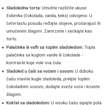
Sladoledna torta:
Umutite različite ukuse
Eskimka (čokolada, vanila, keks) odvojeno. U
četvrtastu posudu ređajte slojeve, prošarajući ih
umućenim šlagom. Zamrznite i seckajte kao
tortu.
Palačinke ili vafli sa toplim sladoledom:
Topla
palačinka sa kuglom vanile ili čokolade -
kontraste koje vole sva čula.
Sladoled u čaši sa voćem i sosom:
U duboku
čašu stavite kugle sladoleda, prelijte toplim
čokoladnim sosom, dodajte sveže voće i krunite
šlagom.
Koktel sa sladoledom:
U visoku čašu sipajte pola