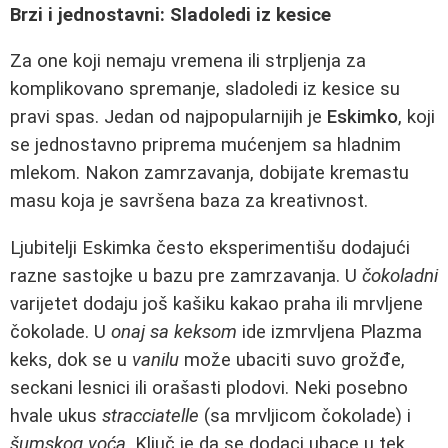
Brzi i jednostavni: Sladoledi iz kesice
Za one koji nemaju vremena ili strpljenja za
komplikovano spremanje, sladoledi iz kesice su
pravi spas. Jedan od najpopularnijih je
Eskimko
, koji
se jednostavno priprema mućenjem sa hladnim
mlekom. Nakon zamrzavanja, dobijate kremastu
masu koja je savršena baza za kreativnost.
Ljubitelji Eskimka često eksperimentišu dodajući
razne sastojke u bazu pre zamrzavanja. U
čokoladni
varijetet dodaju još kašiku kakao praha ili mrvljene
čokolade. U
onaj sa keksom
ide izmrvljena Plazma
keks, dok se u
vanilu
može ubaciti suvo grožđe,
seckani lesnici ili orašasti plodovi. Neki posebno
hvale ukus
stracciatelle
(sa mrvljicom čokolade) i
šumskog voća
. Ključ je da se dodaci ubace u tek