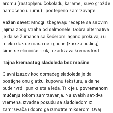
aromu (rastopljenu čokoladu, karamel, suvo grožđe
namočeno u rumu) i postepeno zamrzavajte.
Važan savet:
Mnogi izbegavaju recepte sa sirovim
jajima zbog straha od salmonele. Dobra alternativa
je da se žumanca sa šećerom lagano prokuvaju u
mleku dok se masa ne zgusne (kao za puding),
čime se eliminiše rizik, a zadržava kremastost.
Tajna kremastog sladoleda bez mašine
Glavni izazov kod domaćeg sladoleda je da
postigne onu glatku, kupovnu teksturu, a da ne
bude tvrd i pun kristala leda. Trik je u
povremenom
mućenju
tokom zamrzavanja. Na svakih sat-dva
vremena, izvadite posudu sa sladoledom iz
zamrzivača i dobro ga izmutite mikserom. Ovaj