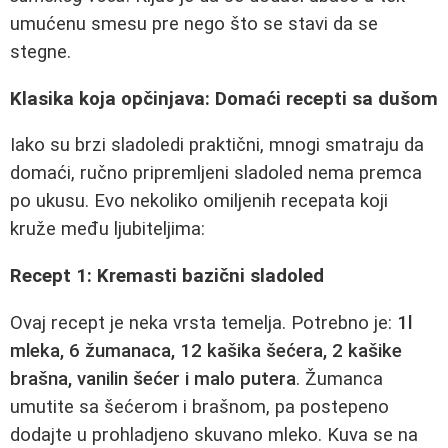
umućenu smesu pre nego što se stavi da se
stegne.
Klasika koja opčinjava: Domaći recepti sa dušom
Iako su brzi sladoledi praktični, mnogi smatraju da
domaći, ručno pripremljeni sladoled nema premca
po ukusu. Evo nekoliko omiljenih recepata koji
kruže među ljubiteljima:
Recept 1: Kremasti bazični sladoled
Ovaj recept je neka vrsta temelja. Potrebno je:
1l
mleka, 6 žumanaca, 12 kašika šećera, 2 kašike
brašna, vanilin šećer i malo putera
. Žumanca
umutite sa šećerom i brašnom, pa postepeno
dodajte u prohladjeno skuvano mleko. Kuva se na