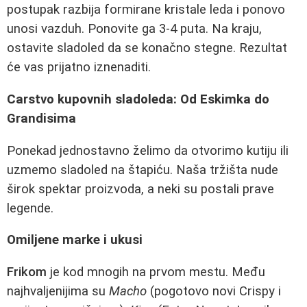
postupak razbija formirane kristale leda i ponovo
unosi vazduh. Ponovite ga 3-4 puta. Na kraju,
ostavite sladoled da se konačno stegne. Rezultat
će vas prijatno iznenaditi.
Carstvo kupovnih sladoleda: Od Eskimka do
Grandisima
Ponekad jednostavno želimo da otvorimo kutiju ili
uzmemo sladoled na štapiću. Naša tržišta nude
širok spektar proizvoda, a neki su postali prave
legende.
Omiljene marke i ukusi
Frikom
je kod mnogih na prvom mestu. Među
najhvaljenijima su
Macho
(pogotovo novi Crispy i