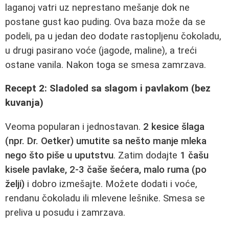
laganoj vatri uz neprestano mešanje dok ne
postane gust kao puding. Ova baza može da se
podeli, pa u jedan deo dodate rastopljenu čokoladu,
u drugi pasirano voće (jagode, maline), a treći
ostane vanila. Nakon toga se smesa zamrzava.
Recept 2: Sladoled sa slagom i pavlakom (bez
kuvanja)
Veoma popularan i jednostavan.
2 kesice šlaga
(npr. Dr. Oetker) umutite sa nešto manje mleka
nego što piše u uputstvu
. Zatim dodajte
1 čašu
kisele pavlake, 2-3 čaše šećera, malo ruma (po
želji)
i dobro izmešajte. Možete dodati i voće,
rendanu čokoladu ili mlevene lešnike. Smesa se
preliva u posudu i zamrzava.