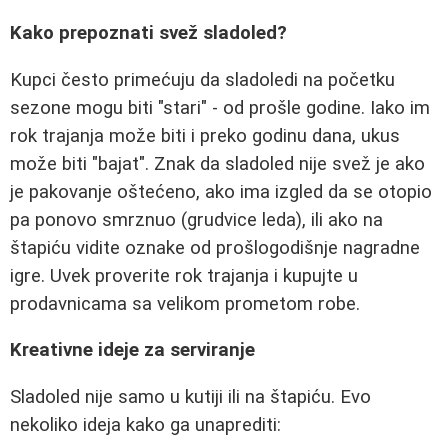
Kako prepoznati svež sladoled?
Kupci često primećuju da sladoledi na početku
sezone mogu biti "stari" - od prošle godine. Iako im
rok trajanja može biti i preko godinu dana, ukus
može biti "bajat". Znak da sladoled nije svež je ako
je pakovanje oštećeno, ako ima izgled da se otopio
pa ponovo smrznuo (grudvice leda), ili ako na
štapiću vidite oznake od prošlogodišnje nagradne
igre. Uvek proverite rok trajanja i kupujte u
prodavnicama sa velikom prometom robe.
Kreativne ideje za serviranje
Sladoled nije samo u kutiji ili na štapiću. Evo
nekoliko ideja kako ga unaprediti: