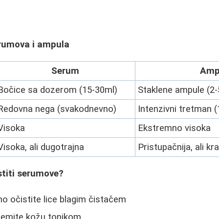
rumova i ampula
Serum
Amp
Bočice sa dozerom (15-30ml)
Staklene ampule (2-
Redovna nega (svakodnevno)
Intenzivni tretman 
Visoka
Ekstremno visoka
Visoka, ali dugotrajna
Pristupačnija, ali kr
stiti serumove?
no očistite lice blagim čistačem
premite kožu tonikom