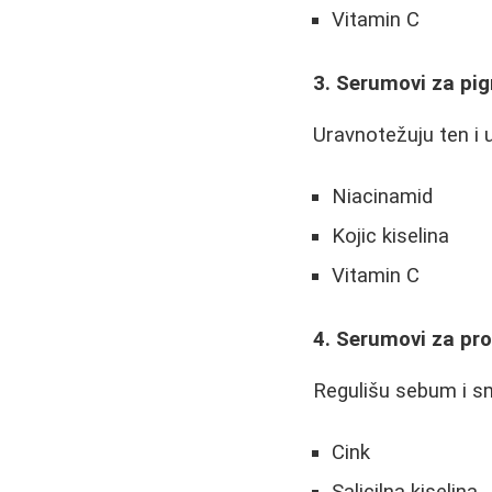
Vitamin C
3. Serumovi za pi
Uravnotežuju ten i u
Niacinamid
Kojic kiselina
Vitamin C
4. Serumovi za pr
Regulišu sebum i sm
Cink