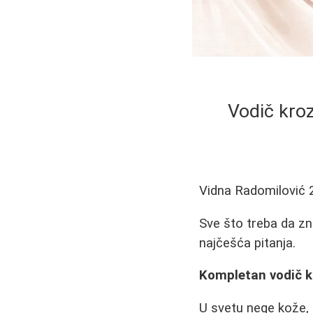
Vodič kroz
Vidna Radomilović
Sve što treba da zn
najčešća pitanja.
Kompletan vodič k
U svetu nege kože, 