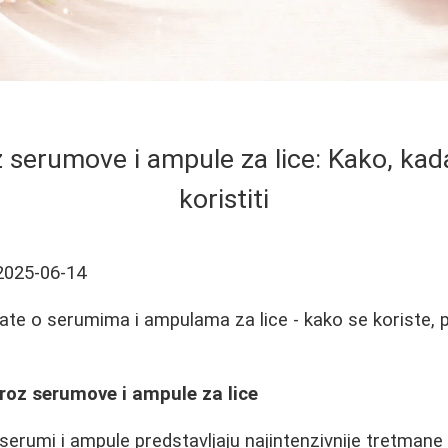
 serumove i ampule za lice: Kako, kada
koristiti
2025-06-14
ate o serumima i ampulama za lice - kako se koriste, pr
roz serumove i ampule za lice
serumi i ampule predstavljaju najintenzivnije tretman