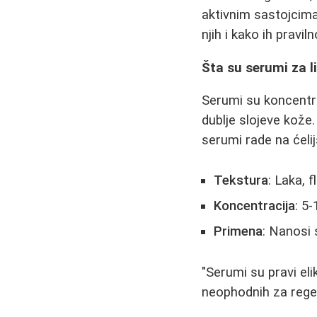
aktivnim sastojcima
njih i kako ih pravi
Šta su serumi za li
Serumi su koncentro
dublje slojeve kože
serumi rade na ćeli
Tekstura
: Laka, f
Koncentracija
: 5
Primena
: Nanosi
"Serumi su pravi eli
neophodnih za regen