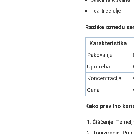
Salicilna kiselina
Tea tree ulje
Razlike između se
Karakteristika
Pakovanje
Upotreba
Koncentracija
Cena
Kako pravilno kori
Čišćenje
: Temelj
Toniziranje
: Pri