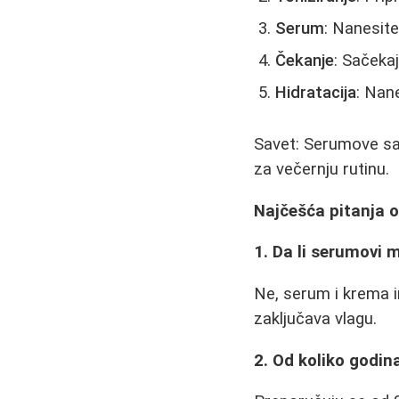
Serum
: Nanesit
Čekanje
: Sačeka
Hidratacija
: Nan
Savet: Serumove sa 
za večernju rutinu.
Najčešća pitanja 
1. Da li serumovi
Ne, serum i krema im
zaključava vlagu.
2. Od koliko godi