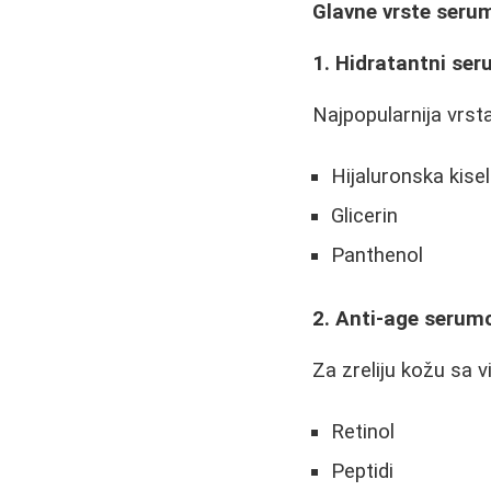
Glavne vrste seru
1. Hidratantni ser
Najpopularnija vrsta
Hijaluronska kisel
Glicerin
Panthenol
2. Anti-age serum
Za zreliju kožu sa v
Retinol
Peptidi