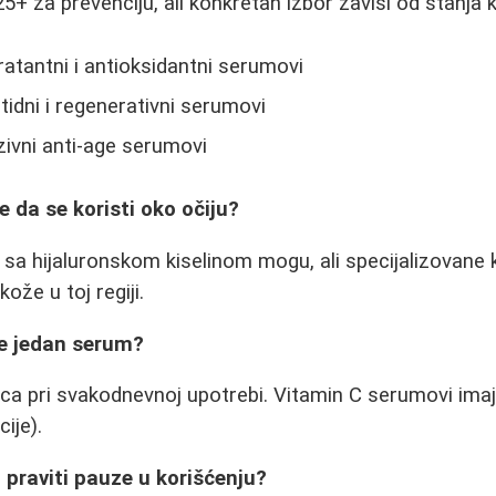
5+ za prevenciju, ali konkretan izbor zavisi od stanja 
ratantni i antioksidantni serumovi
tidni i regenerativni serumovi
zivni anti-age serumovi
e da se koristi oko očiju?
 sa hijaluronskom kiselinom mogu, ali specijalizovane
kože u toj regiji.
je jedan serum?
 pri svakodnevnoj upotrebi. Vitamin C serumovi imaju
ije).
o praviti pauze u korišćenju?