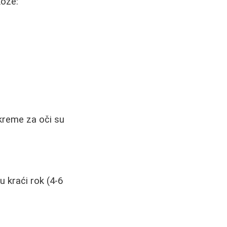
kože:
 kreme za oči su
 kraći rok (4-6