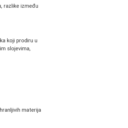
, razlike između
a koji prodiru u
im slojevima,
ranljivih materija