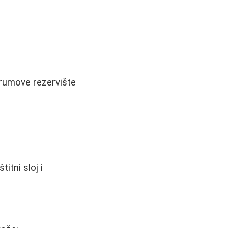
erumove rezervište
itni sloj i