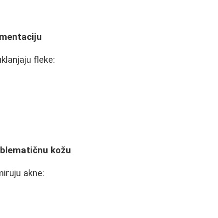
gmentaciju
klanjaju fleke:
oblematičnu kožu
iruju akne: