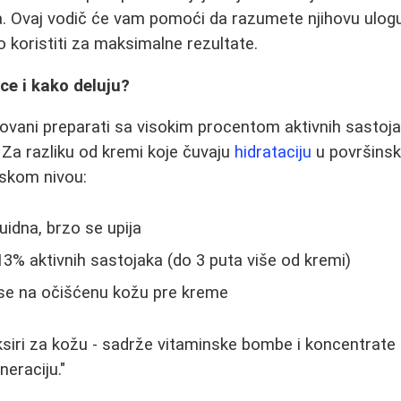
. Ovaj vodič će vam pomoći da razumete njihovu ulogu
lno koristiti za maksimalne rezultate.
ce i kako deluju?
vani preparati sa visokim procentom aktivnih sastojak
. Za razliku od kremi koje čuvaju
hidrataciju
u površinsk
jskom nivou:
luidna, brzo se upija
-13% aktivnih sastojaka (do 3 puta više od kremi)
 se na očišćenu kožu pre kreme
ksiri za kožu - sadrže vitaminske bombe i koncentrate h
eraciju."