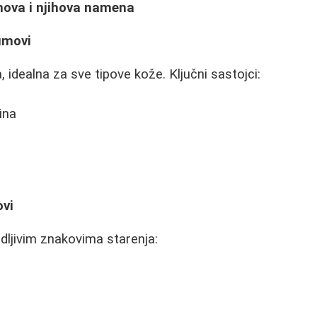
mova i njihova namena
umovi
, idealna za sve tipove kože. Ključni sastojci:
ina
ovi
idljivim znakovima starenja: