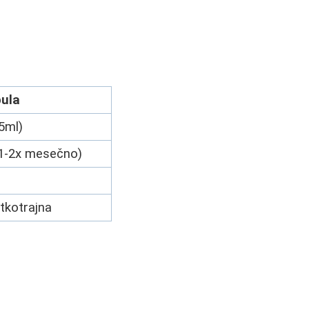
ula
5ml)
(1-2x mesečno)
atkotrajna