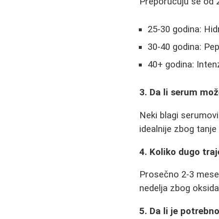
Preporučuju se od 2
25-30 godina: Hid
30-40 godina: Pep
40+ godina: Inten
3. Da li serum mož
Neki blagi serumovi
idealnije zbog tanje 
4. Koliko dugo tra
Prosečno 2-3 meseca
nedelja zbog oksidac
5. Da li je potrebn