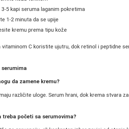
e 3-5 kapi seruma laganim pokretima
jte 1-2 minuta da se upije
esite kremu prema tipu kože
vitaminom C koristite ujutru, dok retinol i peptidne s
o serumima
 mogu da zamene kremu?
aju različite uloge. Serum hrani, dok krema stvara zašt
na treba početi sa serumovima?