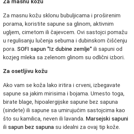
Za masnu kožu
Za masnu kožu sklonu bubuljicama i proširenim
porama, koristite sapune sa glinom, aktivnim
ugljem, cimetom ili čajevcem. Ovi sastojci pomažu
u regulisanju lučenja sebuma i dubinskom čišćenju
pora.
SOFI sapun "Iz dubine zemlje"
ili sapuni od
kozjeg mleka sa zelenom glinom su odlični izbori.
Za osetljivu kožu
Ako vam se koža lako iritira i crveni, izbegavate
sapune sa jakim mirisima i bojama. Umesto toga,
birate blage, hipoalergijske sapune bez sapuna
(sindete) ili sapune sa umirujućim sastojcima kao
što su kamilica, neven ili lavanda.
Marsejski sapuni
ili
sapun bez sapuna
su idealni za ovaj tip kože.