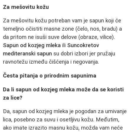
Za mešovitu kožu
Za mešovitu kožu potreban vam je sapun koji će
temeljno očistiti masne zone (čelo, nos, bradu) a
da pritom ne isuši suve delove (obraze, vilice).
Sapun od kozjeg mleka
ili
Suncokretov
mediteranski sapun
su dobri izbori jer pružaju
ravnotežu između čišćenja i negovanja.
Česta pitanja o prirodnim sapunima
Da li sapun od kozjeg mleka može da se koristi
za lice?
Da, sapun od kozjeg mleka je pogodan za umivanje
lica, posebno za suvu i osetljivu kožu. Međutim,
ako imate izrazito masnu kožu, možda vam neće