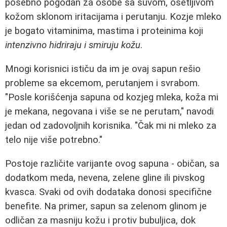
posebno pogodan za osobe sa suvom, osetljivom
kožom sklonom iritacijama i perutanju. Kozje mleko
je bogato vitaminima, mastima i proteinima koji
intenzivno hidriraju i smiruju kožu
.
Mnogi korisnici ističu da im je ovaj sapun rešio
probleme sa ekcemom, perutanjem i svrabom.
"Posle korišćenja sapuna od kozjeg mleka, koža mi
je mekana, negovana i više se ne perutam," navodi
jedan od zadovoljnih korisnika. "Čak mi ni mleko za
telo nije više potrebno."
Postoje različite varijante ovog sapuna - običan, sa
dodatkom meda, nevena, zelene gline ili pivskog
kvasca. Svaki od ovih dodataka donosi specifične
benefite. Na primer, sapun sa zelenom glinom je
odličan za masniju kožu i protiv bubuljica, dok