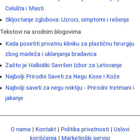
Celulita i Masti
Skljoctanje zglobova: Uzroci, simptomi i rešenja
Tekstovi na srodnim blogovima
Kada posetiti privatnu kliniku za plastičnu hirurgiju
zbog madeža i uklanjanja bradavica
Zašto je Halkidiki Savršen Izbor za Letovanje
Najbolji Prirodni Saveti za Negu Kose i Kože
Najbolji saveti za negu noktiju - Prirodni tretmani i
jakanje
O nama
|
Kontakt
|
Politika privatnosti
|
Uslovi
korišćenja
|
Marketinški servisi