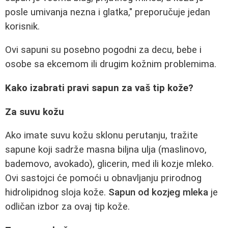
posle umivanja nezna i glatka," preporučuje jedan
korisnik.
Ovi sapuni su posebno pogodni za decu, bebe i
osobe sa ekcemom ili drugim kožnim problemima.
Kako izabrati pravi sapun za vaš tip kože?
Za suvu kožu
Ako imate suvu kožu sklonu perutanju, tražite
sapune koji sadrže masna biljna ulja (maslinovo,
bademovo, avokado), glicerin, med ili kozje mleko.
Ovi sastojci će pomoći u obnavljanju prirodnog
hidrolipidnog sloja kože.
Sapun od kozjeg mleka
je
odličan izbor za ovaj tip kože.