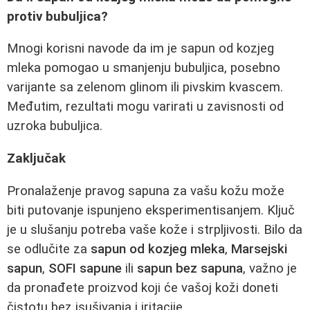
protiv bubuljica?
Mnogi korisni navode da im je sapun od kozjeg
mleka pomogao u smanjenju bubuljica, posebno
varijante sa zelenom glinom ili pivskim kvascem.
Međutim, rezultati mogu varirati u zavisnosti od
uzroka bubuljica.
Zaključak
Pronalaženje pravog sapuna za vašu kožu može
biti putovanje ispunjeno eksperimentisanjem. Ključ
je u slušanju potreba vaše kože i strpljivosti. Bilo da
se odlučite za
sapun od kozjeg mleka
,
Marsejski
sapun
,
SOFI sapune
ili
sapun bez sapuna
, važno je
da pronađete proizvod koji će vašoj koži doneti
čistotu bez isušivanja i iritacije.