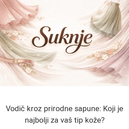
Vodič kroz prirodne sapune: Koji je
najbolji za vaš tip kože?