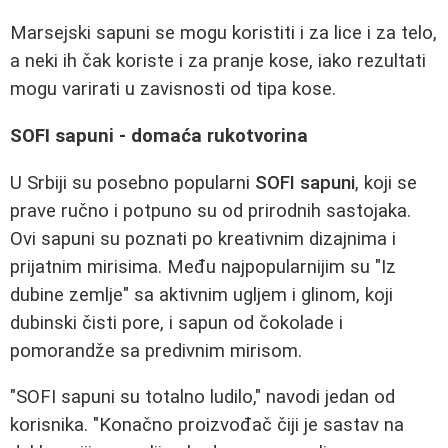
Marsejski sapuni se mogu koristiti i za lice i za telo,
a neki ih čak koriste i za pranje kose, iako rezultati
mogu varirati u zavisnosti od tipa kose.
SOFI sapuni - domaća rukotvorina
U Srbiji su posebno popularni
SOFI sapuni
, koji se
prave ručno i potpuno su od prirodnih sastojaka.
Ovi sapuni su poznati po kreativnim dizajnima i
prijatnim mirisima. Među najpopularnijim su "Iz
dubine zemlje" sa aktivnim ugljem i glinom, koji
dubinski čisti pore, i sapun od čokolade i
pomorandže sa predivnim mirisom.
"SOFI sapuni su totalno ludilo," navodi jedan od
korisnika. "Konačno proizvođač čiji je sastav na