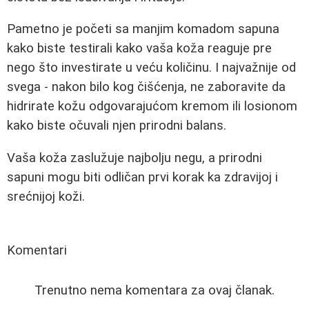
Pametno je početi sa manjim komadom sapuna
kako biste testirali kako vaša koža reaguje pre
nego što investirate u veću količinu. I najvažnije od
svega - nakon bilo kog čišćenja, ne zaboravite da
hidrirate kožu odgovarajućom kremom ili losionom
kako biste očuvali njen prirodni balans.
Vaša koža zaslužuje najbolju negu, a prirodni
sapuni mogu biti odličan prvi korak ka zdravijoj i
srećnijoj koži.
Komentari
Trenutno nema komentara za ovaj članak.