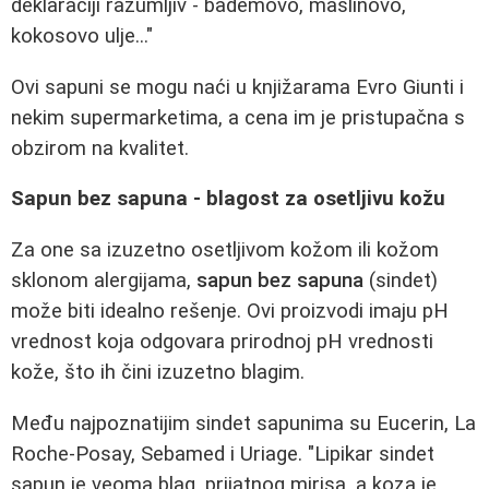
deklaraciji razumljiv - bademovo, maslinovo,
kokosovo ulje..."
Ovi sapuni se mogu naći u knjižarama Evro Giunti i
nekim supermarketima, a cena im je pristupačna s
obzirom na kvalitet.
Sapun bez sapuna - blagost za osetljivu kožu
Za one sa izuzetno osetljivom kožom ili kožom
sklonom alergijama,
sapun bez sapuna
(sindet)
može biti idealno rešenje. Ovi proizvodi imaju pH
vrednost koja odgovara prirodnoj pH vrednosti
kože, što ih čini izuzetno blagim.
Među najpoznatijim sindet sapunima su Eucerin, La
Roche-Posay, Sebamed i Uriage. "Lipikar sindet
sapun je veoma blag, prijatnog mirisa, a koza je