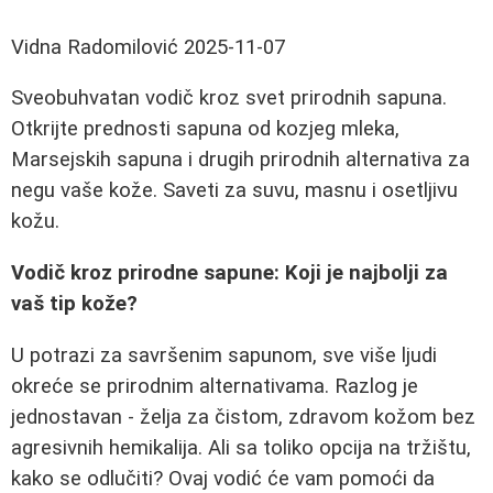
Vidna Radomilović
2025-11-07
Sveobuhvatan vodič kroz svet prirodnih sapuna.
Otkrijte prednosti sapuna od kozjeg mleka,
Marsejskih sapuna i drugih prirodnih alternativa za
negu vaše kože. Saveti za suvu, masnu i osetljivu
kožu.
Vodič kroz prirodne sapune: Koji je najbolji za
vaš tip kože?
U potrazi za savršenim sapunom, sve više ljudi
okreće se prirodnim alternativama. Razlog je
jednostavan - želja za čistom, zdravom kožom bez
agresivnih hemikalija. Ali sa toliko opcija na tržištu,
kako se odlučiti? Ovaj vodić će vam pomoći da