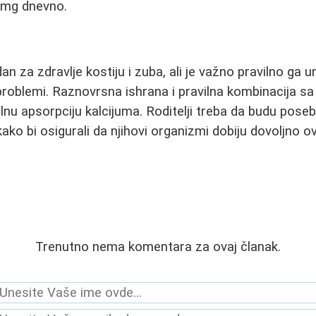
0mg dnevno.
n za zdravlje kostiju i zuba, ali je važno pravilno ga u
i problemi. Raznovrsna ishrana i pravilna kombinacija s
alnu apsorpciju kalcijuma. Roditelji treba da budu pose
kako bi osigurali da njihovi organizmi dobiju dovoljno 
Trenutno nema komentara za ovaj članak.