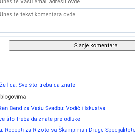
Slanje komentara
ože lica: Sve što treba da znate
 blogovima
šen Bend za Vašu Svadbu: Vodič i Iskustva
Sve što treba da znate pre odluke
 Recepti za Rizoto sa Škampima i Druge Specijalitet