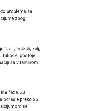
lo do problema sa
alcijuma zbog
, sir, brokoli, kelj,
a. Takođe, postoje i
inaciji sa vitaminom
otne faze. Za
a odrasle preko 25
kalcijumom se