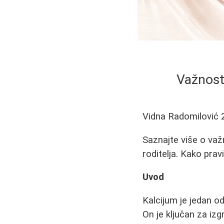
Važnost 
Vidna Radomilović
Saznajte više o važn
roditelja. Kako prav
Uvod
Kalcijum je jedan o
On je ključan za izg