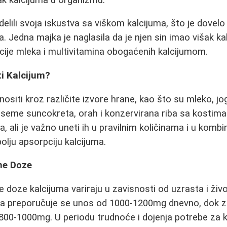
odelili svoja iskustva sa viškom kalcijuma, što je dove
 Jedna majka je naglasila da je njen sin imao višak k
ije mleka i multivitamina obogaćenih kalcijumom.
i Kalcijum?
siti kroz različite izvore hrane, kao što su mleko, jogurt
iki, seme suncokreta, orah i konzervirana riba sa kostim
, ali je važno uneti ih u pravilnim količinama i u komb
olju apsorpciju kalcijuma.
ne Doze
doze kalcijuma variraju u zavisnosti od uzrasta i živ
na preporučuje se unos od 1000-1200mg dnevno, dok z
 800-1000mg. U periodu trudnoće i dojenja potrebe za 