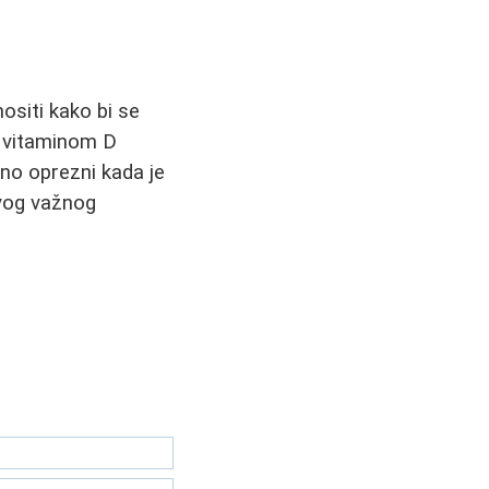
nositi kako bi se
a vitaminom D
bno oprezni kada je
ovog važnog