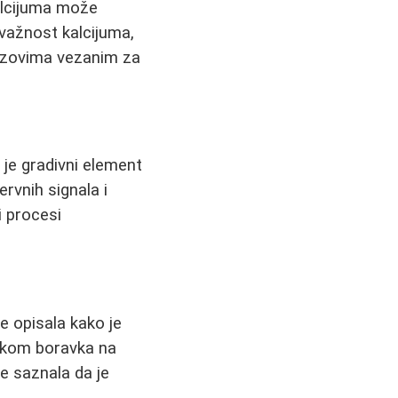
alcijuma može
 važnost kalcijuma,
izazovima vezanim za
je gradivni element
rvnih signala i
i procesi
je opisala kako je
tokom boravka na
je saznala da je