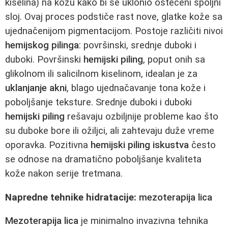
kiselina) na kožu kako bi se uklonio oštećeni spoljni
sloj. Ovaj proces podstiče rast nove, glatke kože sa
ujednačenijom pigmentacijom. Postoje različiti nivoi
hemijskog pilinga
: površinski, srednje duboki i
duboki. Površinski
hemijski piling
, poput onih sa
glikolnom ili salicilnom kiselinom, idealan je za
uklanjanje akni
, blago ujednačavanje tona kože i
poboljšanje teksture. Srednje duboki i duboki
hemijski piling
rešavaju ozbiljnije probleme kao što
su duboke bore ili ožiljci, ali zahtevaju duže vreme
oporavka. Pozitivna
hemijski piling iskustva
često
se odnose na dramatično poboljšanje kvaliteta
kože nakon serije tretmana.
Napredne tehnike hidratacije:
mezoterapija lica
Mezoterapija lica
je minimalno invazivna tehnika