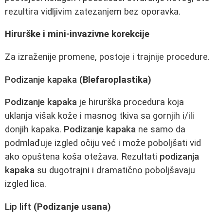
rezultira vidljivim zatezanjem bez oporavka.
Hirurške i mini-invazivne korekcije
Za izraženije promene, postoje i trajnije procedure.
Podizanje kapaka
(Blefaroplastika)
Podizanje kapaka
je hirurška procedura koja
uklanja višak kože i masnog tkiva sa gornjih i/ili
donjih kapaka.
Podizanje kapaka
ne samo da
podmlađuje izgled očiju već i može poboljšati vid
ako opuštena koša otežava. Rezultati
podizanja
kapaka
su dugotrajni i dramatično poboljšavaju
izgled lica.
Lip lift
(Podizanje usana)