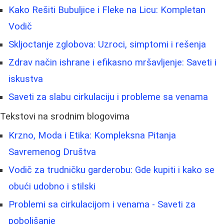
Kako Rešiti Bubuljice i Fleke na Licu: Kompletan
Vodič
Skljoctanje zglobova: Uzroci, simptomi i rešenja
Zdrav način ishrane i efikasno mršavljenje: Saveti i
iskustva
Saveti za slabu cirkulaciju i probleme sa venama
Tekstovi na srodnim blogovima
Krzno, Moda i Etika: Kompleksna Pitanja
Savremenog Društva
Vodič za trudničku garderobu: Gde kupiti i kako se
obući udobno i stilski
Problemi sa cirkulacijom i venama - Saveti za
poboljšanje