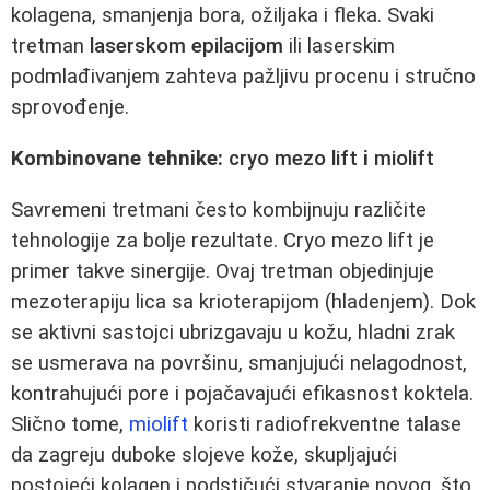
kolagena, smanjenja bora, ožiljaka i fleka. Svaki
tretman
laserskom epilacijom
ili laserskim
podmlađivanjem zahteva pažljivu procenu i stručno
sprovođenje.
Kombinovane tehnike:
cryo mezo lift
i
miolift
Savremeni tretmani često kombijnuju različite
tehnologije za bolje rezultate. Cryo mezo lift je
primer takve sinergije. Ovaj tretman objedinjuje
mezoterapiju lica sa krioterapijom (hladenjem). Dok
se aktivni sastojci ubrizgavaju u kožu, hladni zrak
se usmerava na površinu, smanjujući nelagodnost,
kontrahujući pore i pojačavajući efikasnost koktela.
Slično tome,
miolift
koristi radiofrekventne talase
da zagreju duboke slojeve kože, skupljajući
postojeći kolagen i podstičući stvaranje novog, što