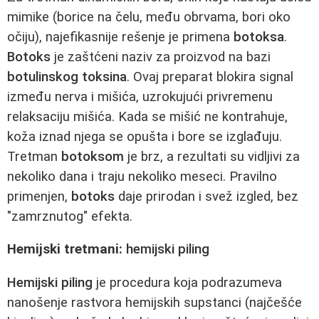
mimike (borice na čelu, među obrvama, bori oko
očiju), najefikasnije rešenje je primena
botoksa
.
Botoks
je zaštćeni naziv za proizvod na bazi
botulinskog toksina
. Ovaj preparat blokira signal
između nerva i mišića, uzrokujući privremenu
relaksaciju mišića. Kada se mišić ne kontrahuje,
koža iznad njega se opušta i bore se izglađuju.
Tretman
botoksom
je brz, a rezultati su vidljivi za
nekoliko dana i traju nekoliko meseci. Pravilno
primenjen,
botoks
daje prirodan i svež izgled, bez
"zamrznutog" efekta.
Hemijski tretmani:
hemijski piling
Hemijski piling
je procedura koja podrazumeva
nanošenje rastvora hemijskih supstanci (najčešće