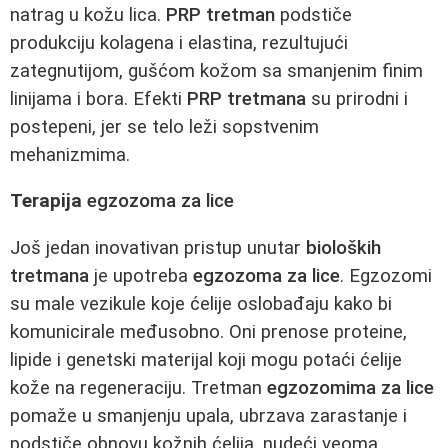
natrag u kožu lica.
PRP tretman
podstiče
produkciju kolagena i elastina, rezultujući
zategnutijom, gušćom kožom sa smanjenim finim
linijama i bora. Efekti
PRP tretmana
su prirodni i
postepeni, jer se telo leži sopstvenim
mehanizmima.
Terapija
egzozoma za lice
Još jedan inovativan pristup unutar
bioloških
tretmana
je upotreba
egzozoma za lice
. Egzozomi
su male vezikule koje ćelije oslobađaju kako bi
komunicirale međusobno. Oni prenose proteine,
lipide i genetski materijal koji mogu potaći ćelije
kože na regeneraciju. Tretman
egzozomima za lice
pomaže u smanjenju upala, ubrzava zarastanje i
podstiče obnovu kožnih ćelija, nudeći veoma