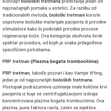
Koncept
bioloških tretmana
predstavlja jedan od
najznačajnijih pomaka u estetici. Za razliku od
tradicionalnih metoda,
biološki tretmani
koriste
sopstvene biološke materijale pacijenta ili prirodne
stimulatore kako bi podstakli prirodne procese
regeneracije kože. Ova kategorija obuhvata širok
spektar procedura, od kojih je svaka prilagođena
specifičnim potrebama.
PRP tretman
(Plazma bogata trombocitima)
PRP tretman
, takođe poznat i kao Vampir lifting,
jedan je od najpoznatijih
bioloških tretmana
.
Postupak podrazumeva uzimanje male količine krvi
pacijenta iz koje se centrifugalizacijom izdvaja
koncentrovana plazma bogata trombocitima. Ova
plazma, puna faktora rasta, zatim se injektira