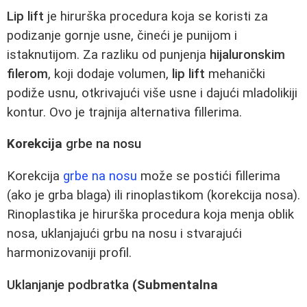
Lip lift
je hirurška procedura koja se koristi za
podizanje gornje usne, čineći je punijom i
istaknutijom. Za razliku od punjenja
hijaluronskim
filerom
, koji dodaje volumen,
lip lift
mehanički
podiže usnu, otkrivajući više usne i dajući mladolikiji
kontur. Ovo je trajnija alternativa fillerima.
Korekcija
grbe na nosu
Korekcija
grbe na nosu
može se postići fillerima
(ako je grba blaga) ili rinoplastikom (korekcija nosa).
Rinoplastika je hirurška procedura koja menja oblik
nosa, uklanjajući grbu na nosu i stvarajući
harmonizovaniji profil.
Uklanjanje podbratka
(Submentalna