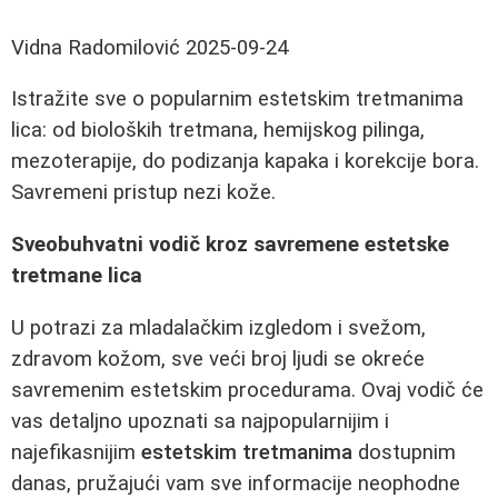
Vidna Radomilović
2025-09-24
Istražite sve o popularnim estetskim tretmanima
lica: od bioloških tretmana, hemijskog pilinga,
mezoterapije, do podizanja kapaka i korekcije bora.
Savremeni pristup nezi kože.
Sveobuhvatni vodič kroz savremene estetske
tretmane lica
U potrazi za mladalačkim izgledom i svežom,
zdravom kožom, sve veći broj ljudi se okreće
savremenim estetskim procedurama. Ovaj vodič će
vas detaljno upoznati sa najpopularnijim i
najefikasnijim
estetskim tretmanima
dostupnim
danas, pružajući vam sve informacije neophodne