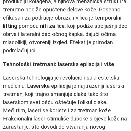
produkciju kolagena, a njihova mehanička struktura
trenutno podiže opuštene delove kože. Posebno
efikasan za područje obraza i vilica je
temporalni
lifting
pomoću
niti za lice
, koji podiže spoljašnji deo
obrva i lateralni deo očnog kapka, dajući očima
mladolikiji, otvoreniji izgled. Efekat je prirodan i
podmlađujući.
Tehnološki tretmani:
laserska epilacija
i više
Laserska tehnologija je revolucionisala estetsku
medicinu.
Laserska epilacija
je najtraženiji laserski
tretman, koji trajno smanjuje dlake tako što
laserskom svetlošću oštećuje folikul dlake.
Međutim, laseri se koriste i za tretman kože.
Frakcionalni laser stimuliše duboke slojeve kože na
zarastanje, što dovodi do stvaranja novog