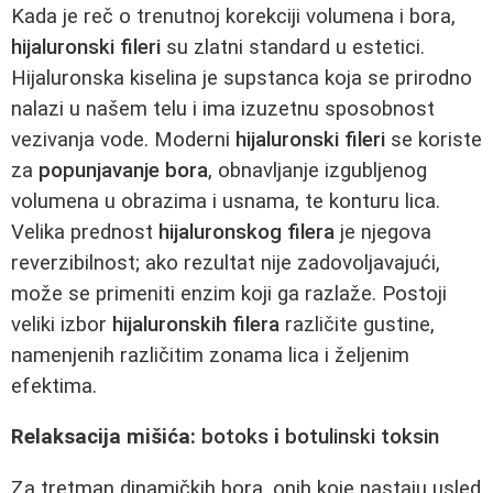
Kada je reč o trenutnoj korekciji volumena i bora,
hijaluronski fileri
su zlatni standard u estetici.
Hijaluronska kiselina je supstanca koja se prirodno
nalazi u našem telu i ima izuzetnu sposobnost
vezivanja vode. Moderni
hijaluronski fileri
se koriste
za
popunjavanje bora
, obnavljanje izgubljenog
volumena u obrazima i usnama, te konturu lica.
Velika prednost
hijaluronskog filera
je njegova
reverzibilnost; ako rezultat nije zadovoljavajući,
može se primeniti enzim koji ga razlaže. Postoji
veliki izbor
hijaluronskih filera
različite gustine,
namenjenih različitim zonama lica i željenim
efektima.
Relaksacija mišića:
botoks
i
botulinski toksin
Za tretman dinamičkih bora, onih koje nastaju usled