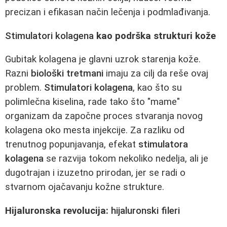
precizan i efikasan način lečenja i podmlađivanja.
Stimulatori kolagena
kao podrška strukturi kože
Gubitak kolagena je glavni uzrok starenja kože.
Razni
biološki tretmani
imaju za cilj da reše ovaj
problem.
Stimulatori kolagena
, kao što su
polimlečna kiselina, rade tako što "mame"
organizam da započne proces stvaranja novog
kolagena oko mesta injekcije. Za razliku od
trenutnog popunjavanja, efekat
stimulatora
kolagena
se razvija tokom nekoliko nedelja, ali je
dugotrajan i izuzetno prirodan, jer se radi o
stvarnom ojačavanju kožne strukture.
Hijaluronska revolucija:
hijaluronski fileri