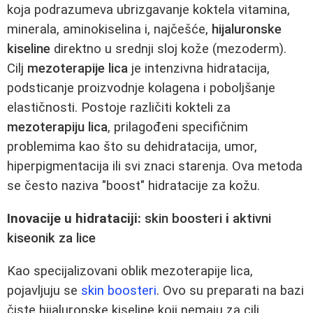
koja podrazumeva ubrizgavanje koktela vitamina,
minerala, aminokiselina i, najčešće,
hijaluronske
kiseline
direktno u srednji sloj kože (mezoderm).
Cilj
mezoterapije lica
je intenzivna hidratacija,
podsticanje proizvodnje kolagena i poboljšanje
elastičnosti. Postoje različiti kokteli za
mezoterapiju lica
, prilagođeni specifičnim
problemima kao što su dehidratacija, umor,
hiperpigmentacija ili svi znaci starenja. Ova metoda
se često naziva "boost" hidratacije za kožu.
Inovacije u hidrataciji:
skin boosteri
i
aktivni
kiseonik za lice
Kao specijalizovani oblik mezoterapije lica,
pojavljuju se
skin boosteri
. Ovo su preparati na bazi
čiste hijaluronske kiseline koji nemaju za cilj