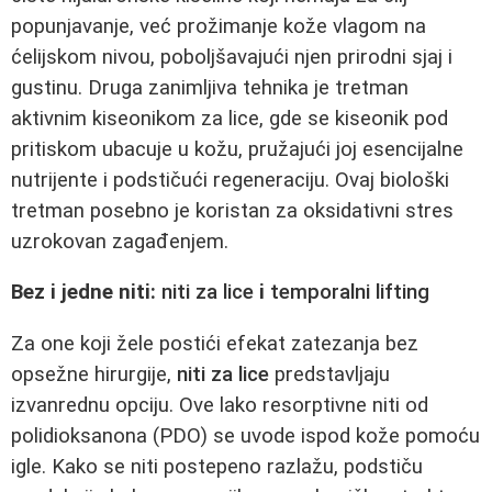
popunjavanje, već prožimanje kože vlagom na
ćelijskom nivou, poboljšavajući njen prirodni sjaj i
gustinu. Druga zanimljiva tehnika je tretman
aktivnim kiseonikom za lice, gde se kiseonik pod
pritiskom ubacuje u kožu, pružajući joj esencijalne
nutrijente i podstičući regeneraciju. Ovaj biološki
tretman posebno je koristan za oksidativni stres
uzrokovan zagađenjem.
Bez i jedne niti:
niti za lice
i
temporalni lifting
Za one koji žele postići efekat zatezanja bez
opsežne hirurgije,
niti za lice
predstavljaju
izvanrednu opciju. Ove lako resorptivne niti od
polidioksanona (PDO) se uvode ispod kože pomoću
igle. Kako se niti postepeno razlažu, podstiču