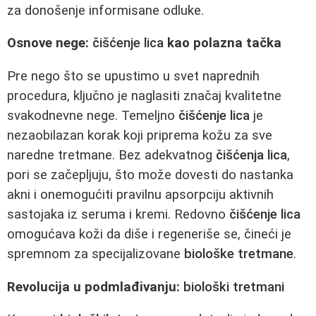
za donošenje informisane odluke.
Osnove nege:
čišćenje lica
kao polazna tačka
Pre nego što se upustimo u svet naprednih
procedura, ključno je naglasiti značaj kvalitetne
svakodnevne nege. Temeljno
čišćenje lica
je
nezaobilazan korak koji priprema kožu za sve
naredne tretmane. Bez adekvatnog
čišćenja lica
,
pori se začepljuju, što može dovesti do nastanka
akni i onemogućiti pravilnu apsorpciju aktivnih
sastojaka iz seruma i kremi. Redovno
čišćenje lica
omogućava koži da diše i regeneriše se, čineći je
spremnom za specijalizovane
biološke tretmane
.
Revolucija u podmlađivanju:
biološki tretmani