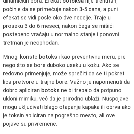
dinamičkih bora. Efekat
botoksa
nije trenutan;
počinje da se primećuje nakon 3-5 dana, a puni
efekat se vidi posle oko dve nedelje. Traje u
proseku 3 do 6 meseci, nakon čega se mišići
postepeno vraćaju u normalno stanje i ponovni
tretman je neophodan.
Mnogi koriste
botoks
i kao preventivnu meru, pre
nego što se bore duboko useku u kožu. Ako se
redovno primenjuje, može sprečiti da se ti pokreti
lica pretvore u trajne bore. Važno je napomenuti da
dobro apliciran
botoks
ne bi trebalo da potpuno
ukloni mimiku, već da je prirodno ublaži. Nuspojave
mogu uključivati blago otapanje kapaka ili obrva ako
je toksin apliciran na pogrešno mesto, ali ove
pojave su privremene.