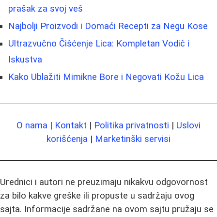
prašak za svoj veš
Najbolji Proizvodi i Domaći Recepti za Negu Kose
Ultrazvučno Čišćenje Lica: Kompletan Vodič i
Iskustva
Kako Ublažiti Mimikne Bore i Negovati Kožu Lica
O nama
|
Kontakt
|
Politika privatnosti
|
Uslovi
korišćenja
|
Marketinški servisi
Urednici i autori ne preuzimaju nikakvu odgovornost
za bilo kakve greške ili propuste u sadržaju ovog
sajta. Informacije sadržane na ovom sajtu pružaju se