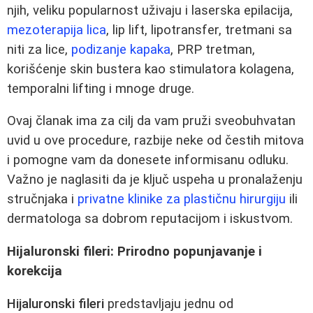
njih, veliku popularnost uživaju i laserska epilacija,
mezoterapija lica
, lip lift, lipotransfer, tretmani sa
niti za lice,
podizanje kapaka
, PRP tretman,
korišćenje skin bustera kao stimulatora kolagena,
temporalni lifting i mnoge druge.
Ovaj članak ima za cilj da vam pruži sveobuhvatan
uvid u ove procedure, razbije neke od čestih mitova
i pomogne vam da donesete informisanu odluku.
Važno je naglasiti da je ključ uspeha u pronalaženju
stručnjaka i
privatne klinike za plastičnu hirurgiju
ili
dermatologa sa dobrom reputacijom i iskustvom.
Hijaluronski fileri: Prirodno popunjavanje i
korekcija
Hijaluronski fileri
predstavljaju jednu od