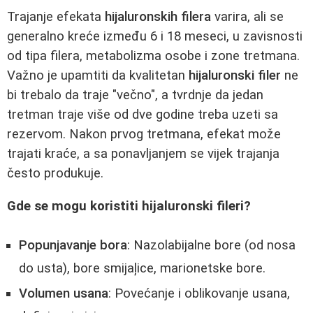
Trajanje efekata
hijaluronskih filera
varira, ali se
generalno kreće između 6 i 18 meseci, u zavisnosti
od tipa filera, metabolizma osobe i zone tretmana.
Važno je upamtiti da kvalitetan
hijaluronski filer
ne
bi trebalo da traje "večno", a tvrdnje da jedan
tretman traje više od dve godine treba uzeti sa
rezervom. Nakon prvog tretmana, efekat može
trajati kraće, a sa ponavljanjem se vijek trajanja
često produkuje.
Gde se mogu koristiti hijaluronski fileri?
Popunjavanje bora
: Nazolabijalne bore (od nosa
do usta), bore smijaļice, marionetske bore.
Volumen usana
: Povećanje i oblikovanje usana,