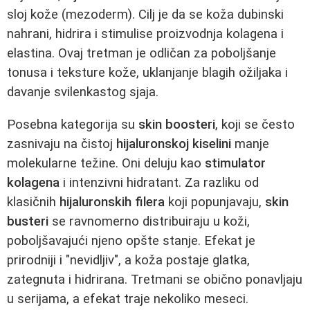
sloj kože (mezoderm). Cilj je da se koža dubinski
nahrani, hidrira i stimulise proizvodnja kolagena i
elastina. Ovaj tretman je odličan za poboljšanje
tonusa i teksture kože, uklanjanje blagih ožiljaka i
davanje svilenkastog sjaja.
Posebna kategorija su
skin boosteri
, koji se često
zasnivaju na čistoj
hijaluronskoj kiselini
manje
molekularne težine. Oni deluju kao
stimulator
kolagena
i intenzivni hidratant. Za razliku od
klasičnih
hijaluronskih filera
koji popunjavaju,
skin
busteri
se ravnomerno distribuiraju u koži,
poboljšavajući njeno opšte stanje. Efekat je
prirodniji i "nevidljiv", a koža postaje glatka,
zategnuta i hidrirana. Tretmani se obično ponavljaju
u serijama, a efekat traje nekoliko meseci.