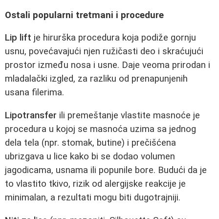
Ostali popularni tretmani i procedure
Lip lift
je hirurška procedura koja podiže gornju
usnu, povećavajući njen ružičasti deo i skraćujući
prostor između nosa i usne. Daje veoma prirodan i
mladalački izgled, za razliku od prenapunjenih
usana filerima.
Lipotransfer
ili premeštanje vlastite masnoće je
procedura u kojoj se masnoća uzima sa jednog
dela tela (npr. stomak, butine) i prečišćena
ubrizgava u lice kako bi se dodao volumen
jagodicama, usnama ili popunile bore. Budući da je
to vlastito tkivo, rizik od alergijske reakcije je
minimalan, a rezultati mogu biti dugotrajniji.