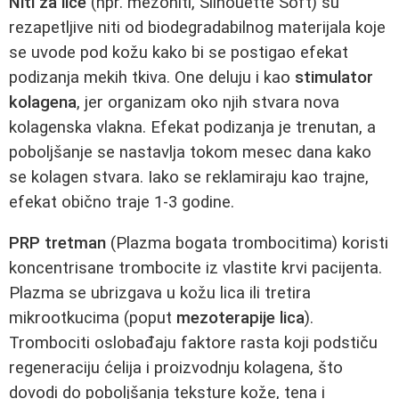
Niti za lice
(npr. mezoniti, Silhouette Soft) su
rezapetljive niti od biodegradabilnog materijala koje
se uvode pod kožu kako bi se postigao efekat
podizanja mekih tkiva. One deluju i kao
stimulator
kolagena
, jer organizam oko njih stvara nova
kolagenska vlakna. Efekat podizanja je trenutan, a
poboljšanje se nastavlja tokom mesec dana kako
se kolagen stvara. Iako se reklamiraju kao trajne,
efekat obično traje 1-3 godine.
PRP tretman
(Plazma bogata trombocitima) koristi
koncentrisane trombocite iz vlastite krvi pacijenta.
Plazma se ubrizgava u kožu lica ili tretira
mikrootkucima (poput
mezoterapije lica
).
Trombociti oslobađaju faktore rasta koji podstiču
regeneraciju ćelija i proizvodnju kolagena, što
dovodi do poboljšanja teksture kože, tena i