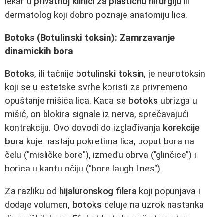
lekar u
privatnoj klinici za plastičnu hirurgiju
ili
dermatolog koji dobro poznaje anatomiju lica.
Botoks (Botulinski toksin): Zamrzavanje
dinamickih bora
Botoks
, ili tačnije
botulinski toksin
, je neurotoksin
koji se u estetske svrhe koristi za privremeno
opuštanje mišića lica. Kada se
botoks
ubrizga u
mišić, on blokira signale iz nerva, sprečavajući
kontrakciju. Ovo dovodí do izglađivanja
korekcije
bora
koje nastaju pokretima lica, poput bora na
čelu ("misličke bore"), između obrva ("glinčice") i
borica u kantu očiju ("bore laugh lines").
Za razliku od
hijaluronskog filera
koji popunjava i
dodaje volumen,
botoks
deluje na uzrok nastanka