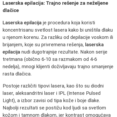
Laserska epilacija: Trajno rešenje za neželjene
dlačice
Laserska epilacija
je procedura koja koristi
koncentrisanu svetlost lasera kako bi uništila dlaku
u njenom korenu. Za razliku od depilacije voskom ili
brijanjem, koje su privremena rešenja,
laserska
epilacija
nudi dugotrajnije rezultate. Nakon serije
tretmana (obično 6-10 sa razmakom od 4-6
nedelja), mnogi klijenti doživljavaju trajno smanjenje
rasta dlačica.
Postoje različiti tipovi lasera, kao što su diodni
laser, aleksandritni laser i IPL (Intense Pulsed
Light), a izbor zavisi od tipa kože i boje dlake.
Najbolji rezultati se postižu kod ljudi sa svetlom
kožom i tamnom dlakom, jer kontrast omogućava