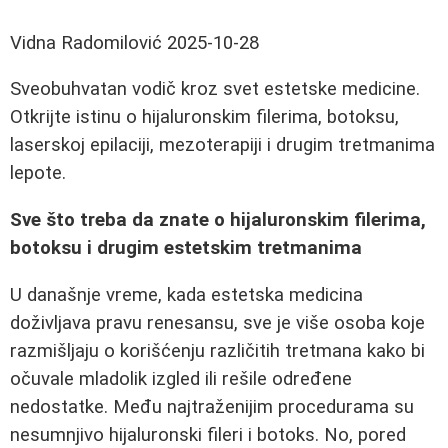
Vidna Radomilović
2025-10-28
Sveobuhvatan vodič kroz svet estetske medicine.
Otkrijte istinu o hijaluronskim filerima, botoksu,
laserskoj epilaciji, mezoterapiji i drugim tretmanima
lepote.
Sve što treba da znate o hijaluronskim filerima,
botoksu i drugim estetskim tretmanima
U današnje vreme, kada estetska medicina
doživljava pravu renesansu, sve je više osoba koje
razmišljaju o korišćenju različitih tretmana kako bi
očuvale mladolik izgled ili rešile određene
nedostatke. Među najtraženijim procedurama su
nesumnjivo hijaluronski fileri i botoks. No, pored