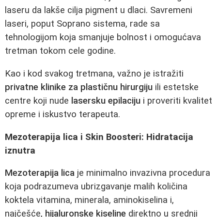
laseru da lakše cilja pigment u dlaci. Savremeni
laseri, poput Soprano sistema, rade sa
tehnologijom koja smanjuje bolnost i omogućava
tretman tokom cele godine.
Kao i kod svakog tretmana, važno je istražiti
privatne klinike za plastičnu hirurgiju
ili estetske
centre koji nude
lasersku epilaciju
i proveriti kvalitet
opreme i iskustvo terapeuta.
Mezoterapija lica i Skin Boosteri: Hidratacija
iznutra
Mezoterapija lica
je minimalno invazivna procedura
koja podrazumeva ubrizgavanje malih količina
koktela vitamina, minerala, aminokiselina i,
najčešće,
hijaluronske kiseline
direktno u srednji