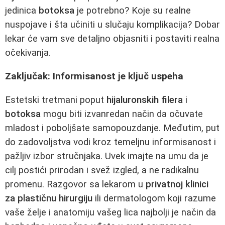
jedinica
botoksa
je potrebno? Koje su realne
nuspojave i šta učiniti u slučaju komplikacija? Dobar
lekar će vam sve detaljno objasniti i postaviti realna
očekivanja.
Zaključak: Informisanost je ključ uspeha
Estetski tretmani poput
hijaluronskih filera
i
botoksa
mogu biti izvanredan način da očuvate
mladost i poboljšate samopouzdanje. Međutim, put
do zadovoljstva vodi kroz temeljnu informisanost i
pažljiv izbor stručnjaka. Uvek imajte na umu da je
cilj postići prirodan i svež izgled, a ne radikalnu
promenu. Razgovor sa lekarom u
privatnoj klinici
za plastičnu hirurgiju
ili dermatologom koji razume
vaše želje i anatomiju vašeg lica najbolji je način da