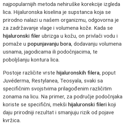
najpopularnijih metoda nehiruške korekcije izgleda
lica. Hijaluronska kiselina je supstanca koja se
prirodno nalazi u našem organizmu, odgovorna je
za zadržavanje vlage i volumena kože. Kada se
hijaluronski filer
ubrizga u kožu, on privlači vodu i
pomaže u
popunjavanju bora
, dodavanju volumena
usnama, jagodicama ili podočnjacima, te
poboljšanju kontura lica.
Postoje različite vrste
hijaluronskih filera
, poput
Juvéderma, Restylanea, Teosyala, svaki sa
specifičnim svojstvima prilagođenim različitim
zonama na licu. Na primer, za područje podočnjaka
koriste se specifični, mekši
hijaluronski fileri
koji
daju prirodniji rezultat i smanjuju rizik od pojave
kvržica.