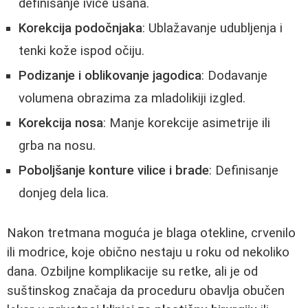
definisanje ivice usana.
Korekcija podočnjaka
: Ublažavanje udubljenja i
tenki kože ispod očiju.
Podizanje i oblikovanje jagodica
: Dodavanje
volumena obrazima za mladolikiji izgled.
Korekcija nosa
: Manje korekcije asimetrije ili
grba na nosu.
Poboljšanje konture vilice i brade
: Definisanje
donjeg dela lica.
Nakon tretmana moguća je blaga otekline, crvenilo
ili modrice, koje obično nestaju u roku od nekoliko
dana. Ozbiljne komplikacije su retke, ali je od
suštinskog značaja da proceduru obavlja obučen