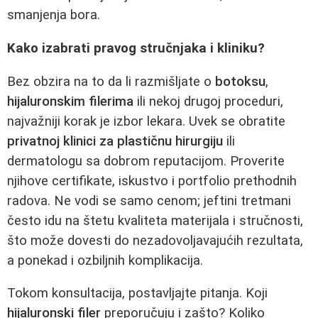
smanjenja bora.
Kako izabrati pravog stručnjaka i kliniku?
Bez obzira na to da li razmišljate o
botoksu
,
hijaluronskim filerima
ili nekoj drugoj proceduri,
najvažniji korak je izbor lekara. Uvek se obratite
privatnoj klinici za plastičnu hirurgiju
ili
dermatologu sa dobrom reputacijom. Proverite
njihove certifikate, iskustvo i portfolio prethodnih
radova. Ne vodi se samo cenom; jeftini tretmani
često idu na štetu kvaliteta materijala i stručnosti,
što može dovesti do nezadovoljavajućih rezultata,
a ponekad i ozbiljnih komplikacija.
Tokom konsultacija, postavljajte pitanja. Koji
hijaluronski filer
preporučuju i zašto? Koliko