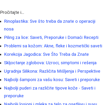
Pročitajte i...
Rinoplastika: Sve što treba da znate o operaciji
nosa
Piling za lice: Saveti, Preporuke i Domaći Recepti
Problemi sa kožom: Akne, fleke i kozmetički saveti
Korekcija Jagodica: Sve Što Treba da Znate
Skljoctanje zglobova: Uzroci, simptomi i rešenja
Ugradnja Silikona: Različita Mišljenja i Perspektive
Najbolji šamponi za vašu kosu: Saveti i preporuke
Najbolji puderi za različite tipove kože - Saveti i
preporuke
Najbolji losioni i mleka za telo za osetljivu i suvu