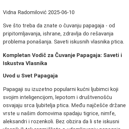
Vidna Radomilović
2025-06-10
Sve što treba da znate o čuvanju papagaja - od
pripitomljavanja, ishrane, zdravlja do rešavanja
problema ponašanja. Saveti iskusnih vlasnika ptica.
Kompletan Vodič za Čuvanje Papagaja: Saveti i
Iskustva Vlasnika
Uvod u Svet Papagaja
Papagaji su izuzetno popularni kućni ljubimci koji
svojim inteligencijom, lepotom i društvenošću
osvajaju srca ljubitelja ptica. Među najčešće držane
vrste u našim domovima spadaju tigrice, nimfe,
aleksandri i rozenkoli. Bez obzira da li ste iskusni