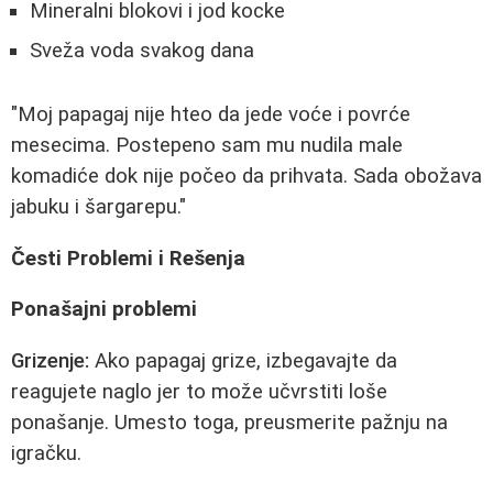
Mineralni blokovi i jod kocke
Sveža voda svakog dana
"Moj papagaj nije hteo da jede voće i povrće
mesecima. Postepeno sam mu nudila male
komadiće dok nije počeo da prihvata. Sada obožava
jabuku i šargarepu."
Česti Problemi i Rešenja
Ponašajni problemi
Grizenje:
Ako papagaj grize, izbegavajte da
reagujete naglo jer to može učvrstiti loše
ponašanje. Umesto toga, preusmerite pažnju na
igračku.