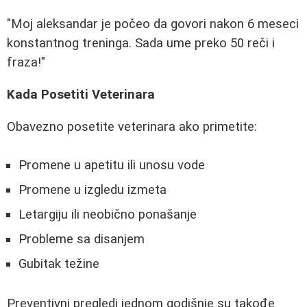
"Moj aleksandar je počeo da govori nakon 6 meseci
konstantnog treninga. Sada ume preko 50 reči i
fraza!"
Kada Posetiti Veterinara
Obavezno posetite veterinara ako primetite:
Promene u apetitu ili unosu vode
Promene u izgledu izmeta
Letargiju ili neobično ponašanje
Probleme sa disanjem
Gubitak težine
Preventivni pregledi jednom godišnje su takođe