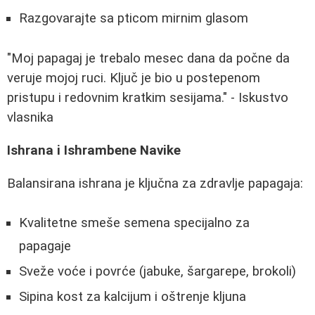
Razgovarajte sa pticom mirnim glasom
"Moj papagaj je trebalo mesec dana da počne da
veruje mojoj ruci. Ključ je bio u postepenom
pristupu i redovnim kratkim sesijama." - Iskustvo
vlasnika
Ishrana i Ishrambene Navike
Balansirana ishrana je ključna za zdravlje papagaja:
Kvalitetne smeše semena specijalno za
papagaje
Sveže voće i povrće (jabuke, šargarepe, brokoli)
Sipina kost za kalcijum i oštrenje kljuna