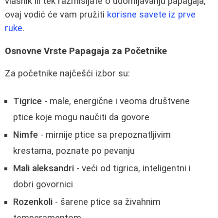
vlasnik ili tek razmišljate o udomljavanju papagaja,
ovaj vodić će vam pružiti
korisne savete iz prve
ruke
.
Osnovne Vrste Papagaja za Početnike
Za početnike najčešći izbor su:
Tigrice
- male, energične i veoma društvene
ptice koje mogu naučiti da govore
Nimfe
- mirnije ptice sa prepoznatljivim
krestama, poznate po pevanju
Mali aleksandri
- veći od tigrica, inteligentni i
dobri govornici
Rozenkoli
- šarene ptice sa živahnim