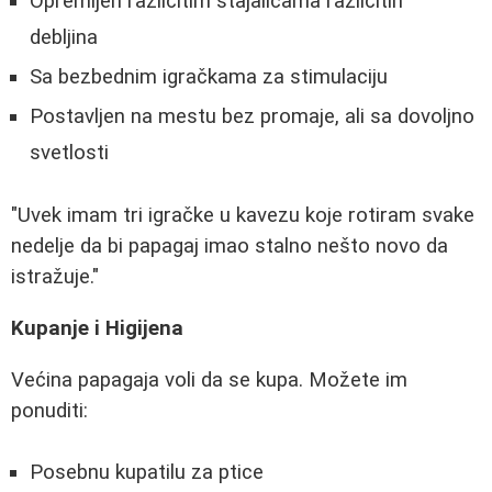
Opremljen različitim stajalicama različitih
debljina
Sa bezbednim igračkama za stimulaciju
Postavljen na mestu bez promaje, ali sa dovoljno
svetlosti
"Uvek imam tri igračke u kavezu koje rotiram svake
nedelje da bi papagaj imao stalno nešto novo da
istražuje."
Kupanje i Higijena
Većina papagaja voli da se kupa. Možete im
ponuditi:
Posebnu kupatilu za ptice