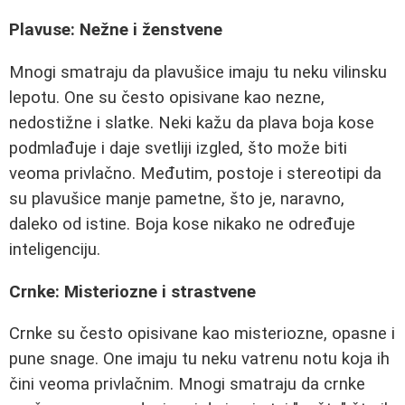
Plavuse: Nežne i ženstvene
Mnogi smatraju da plavušice imaju tu neku vilinsku
lepotu. One su često opisivane kao nezne,
nedostižne i slatke. Neki kažu da plava boja kose
podmlađuje i daje svetliji izgled, što može biti
veoma privlačno. Međutim, postoje i stereotipi da
su plavušice manje pametne, što je, naravno,
daleko od istine. Boja kose nikako ne određuje
inteligenciju.
Crnke: Misteriozne i strastvene
Crnke su često opisivane kao misteriozne, opasne i
pune snage. One imaju tu neku vatrenu notu koja ih
čini veoma privlačnim. Mnogi smatraju da crnke