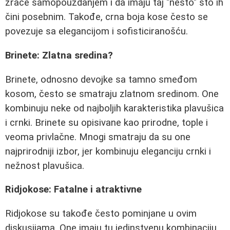
zrače samopouzdanjem i da imaju taj "nešto" što ih
čini posebnim. Takođe, crna boja kose često se
povezuje sa elegancijom i sofisticiranošću.
Brinete: Zlatna sredina?
Brinete, odnosno devojke sa tamno smeđom
kosom, često se smatraju zlatnom sredinom. One
kombinuju neke od najboljih karakteristika plavušica
i crnki. Brinete su opisivane kao prirodne, tople i
veoma privlačne. Mnogi smatraju da su one
najprirodniji izbor, jer kombinuju eleganciju crnki i
nežnost plavušica.
Ridjokose: Fatalne i atraktivne
Ridjokose su takođe često pominjane u ovim
diskusijama. One imaju tu jedinstvenu kombinaciju