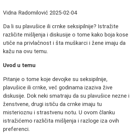
Vidna Radomilović
2025-02-04
Da li su plavušice ili crnke seksipilnije? Istražite
različite mišljenja i diskusije o tome kako boja kose
utiče na privlačnost i šta muškarci i žene imaju da
kažu na ovu temu.
Uvod u temu
Pitanje o tome koje devojke su seksipilnije,
plavušice ili crnke, već godinama izaziva žive
diskusije. Dok neki smatraju da su plavušice nezne i
ženstvene, drugi ističu da crnke imaju tu
misterioznu i strastvenu notu. U ovom članku
istražićemo različita mišljenja i razloge iza ovih
preferenci.