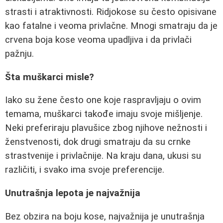
strasti i atraktivnosti. Ridjokose su često opisivane
kao fatalne i veoma privlačne. Mnogi smatraju da je
crvena boja kose veoma upadljiva i da privlači
pažnju.
Šta muškarci misle?
Iako su žene često one koje raspravljaju o ovim
temama, muškarci takođe imaju svoje mišljenje.
Neki preferiraju plavušice zbog njihove nežnosti i
ženstvenosti, dok drugi smatraju da su crnke
strastvenije i privlačnije. Na kraju dana, ukusi su
različiti, i svako ima svoje preferencije.
Unutrašnja lepota je najvažnija
Bez obzira na boju kose, najvažnija je unutrašnja