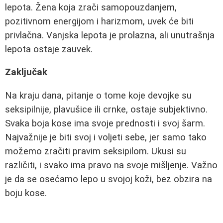
lepota. Žena koja zrači samopouzdanjem,
pozitivnom energijom i harizmom, uvek će biti
privlačna. Vanjska lepota je prolazna, ali unutrašnja
lepota ostaje zauvek.
Zaključak
Na kraju dana, pitanje o tome koje devojke su
seksipilnije, plavušice ili crnke, ostaje subjektivno.
Svaka boja kose ima svoje prednosti i svoj šarm.
Najvažnije je biti svoj i voljeti sebe, jer samo tako
možemo zračiti pravim seksipilom. Ukusi su
različiti, i svako ima pravo na svoje mišljenje. Važno
je da se osećamo lepo u svojoj koži, bez obzira na
boju kose.