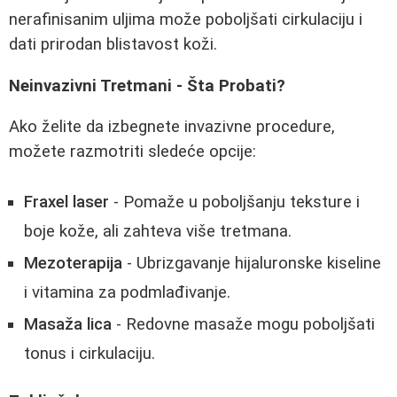
nerafinisanim uljima može poboljšati cirkulaciju i
dati prirodan blistavost koži.
Neinvazivni Tretmani - Šta Probati?
Ako želite da izbegnete invazivne procedure,
možete razmotriti sledeće opcije:
Fraxel laser
- Pomaže u poboljšanju teksture i
boje kože, ali zahteva više tretmana.
Mezoterapija
- Ubrizgavanje hijaluronske kiseline
i vitamina za podmlađivanje.
Masaža lica
- Redovne masaže mogu poboljšati
tonus i cirkulaciju.