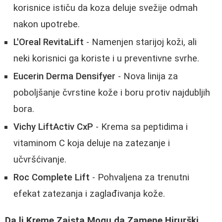
korisnice ističu da koza deluje svežije odmah
nakon upotrebe.
L'Oreal RevitaLift
- Namenjen starijoj koži, ali
neki korisnici ga koriste i u preventivne svrhe.
Eucerin Derma Densifyer
- Nova linija za
poboljšanje čvrstine kože i boru protiv najdubljih
bora.
Vichy LiftActiv CxP
- Krema sa peptidima i
vitaminom C koja deluje na zatezanje i
učvršćivanje.
Roc Complete Lift
- Pohvaljena za trenutni
efekat zatezanja i zaglađivanja kože.
Da li Kreme Zaista Mogu da Zamene Hirurški