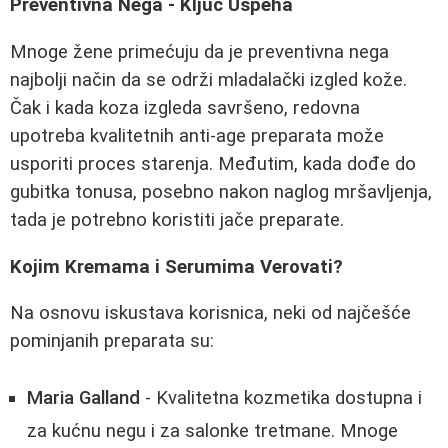
Preventivna Nega - Ključ Uspeha
Mnoge žene primećuju da je preventivna nega
najbolji način da se održi mladalački izgled kože.
Čak i kada koza izgleda savršeno, redovna
upotreba kvalitetnih anti-age preparata može
usporiti proces starenja. Međutim, kada dođe do
gubitka tonusa, posebno nakon naglog mršavljenja,
tada je potrebno koristiti jače preparate.
Kojim Kremama i Serumima Verovati?
Na osnovu iskustava korisnica, neki od najčešće
pominjanih preparata su:
Maria Galland
- Kvalitetna kozmetika dostupna i
za kućnu negu i za salonke tretmane. Mnoge