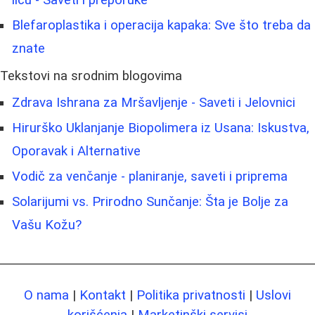
Blefaroplastika i operacija kapaka: Sve što treba da
znate
Tekstovi na srodnim blogovima
Zdrava Ishrana za Mršavljenje - Saveti i Jelovnici
Hirurško Uklanjanje Biopolimera iz Usana: Iskustva,
Oporavak i Alternative
Vodič za venčanje - planiranje, saveti i priprema
Solarijumi vs. Prirodno Sunčanje: Šta je Bolje za
Vašu Kožu?
O nama
|
Kontakt
|
Politika privatnosti
|
Uslovi
korišćenja
|
Marketinški servisi