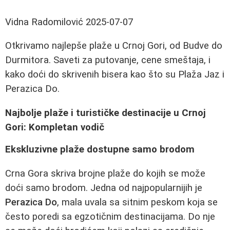
Vidna Radomilović
2025-07-07
Otkrivamo najlepše plaže u Crnoj Gori, od Budve do
Durmitora. Saveti za putovanje, cene smeštaja, i
kako doći do skrivenih bisera kao što su Plaža Jaz i
Perazica Do.
Najbolje plaže i turističke destinacije u Crnoj
Gori: Kompletan vodič
Ekskluzivne plaže dostupne samo brodom
Crna Gora skriva brojne plaže do kojih se može
doći samo brodom. Jedna od najpopularnijih je
Perazica Do
, mala uvala sa sitnim peskom koja se
često poredi sa egzotičnim destinacijama. Do nje