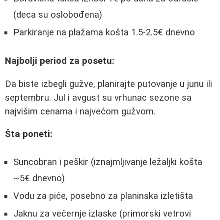
(deca su oslobođena)
Parkiranje na plažama košta 1.5-2.5€ dnevno
Najbolji period za posetu:
Da biste izbegli gužve, planirajte putovanje u junu ili
septembru. Jul i avgust su vrhunac sezone sa
najvišim cenama i najvećom gužvom.
Šta poneti:
Suncobran i peškir (iznajmljivanje ležaljki košta
~5€ dnevno)
Vodu za piće, posebno za planinska izletišta
Jaknu za večernje izlaske (primorski vetrovi