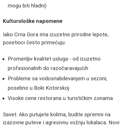
mogu biti hladni)
Kulturološke napomene
Iako Crna Gora ima izuzetne prirodne lepote,
posetioci često primećuju:
Promenljiv kvalitet usluga - od izuzetno
profesionalnih do razočaravajućih
Probleme sa vodosnabdevanjem u sezoni,
posebno u Boki Kotorskoj
Visoke cene restorana u turističkim zonama
Savet: Ako putujete kolima, budite spremni na
izazovne puteve i agresivnu vožnju lokalaca. Novi