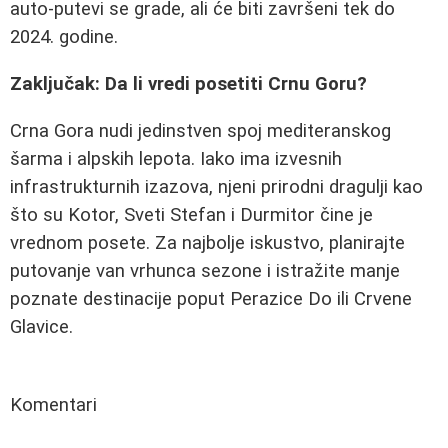
auto-putevi se grade, ali će biti završeni tek do
2024. godine.
Zaključak: Da li vredi posetiti Crnu Goru?
Crna Gora nudi jedinstven spoj mediteranskog
šarma i alpskih lepota. Iako ima izvesnih
infrastrukturnih izazova, njeni prirodni dragulji kao
što su Kotor, Sveti Stefan i Durmitor čine je
vrednom posete. Za najbolje iskustvo, planirajte
putovanje van vrhunca sezone i istražite manje
poznate destinacije poput Perazice Do ili Crvene
Glavice.
Komentari