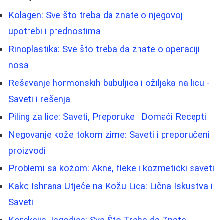
Kolagen: Sve što treba da znate o njegovoj
upotrebi i prednostima
Rinoplastika: Sve što treba da znate o operaciji
nosa
Rešavanje hormonskih bubuljica i ožiljaka na licu -
Saveti i rešenja
Piling za lice: Saveti, Preporuke i Domaći Recepti
Negovanje kože tokom zime: Saveti i preporučeni
proizvodi
Problemi sa kožom: Akne, fleke i kozmetički saveti
Kako Ishrana Utječe na Kožu Lica: Lična Iskustva i
Saveti
Korekcija Jagodica: Sve Što Treba da Znate