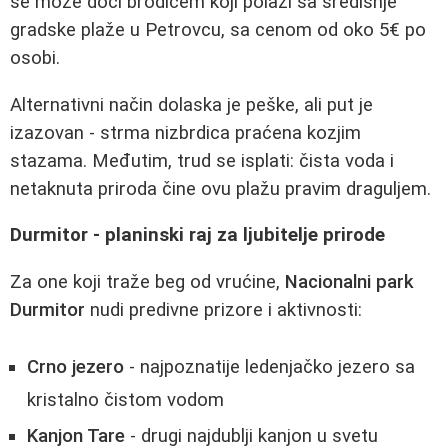
se može doći brodićem koji polazi sa središnje
gradske plaže u Petrovcu, sa cenom od oko 5€ po
osobi.
Alternativni način dolaska je peške, ali put je
izazovan - strma nizbrdica praćena kozjim
stazama. Međutim, trud se isplati: čista voda i
netaknuta priroda čine ovu plažu pravim draguljem.
Durmitor - planinski raj za ljubitelje prirode
Za one koji traže beg od vrućine,
Nacionalni park
Durmitor
nudi predivne prizore i aktivnosti:
Crno jezero
- najpoznatije ledenjačko jezero sa
kristalno čistom vodom
Kanjon Tare
- drugi najdublji kanjon u svetu