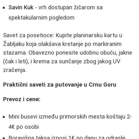
Savin Kuk
- vrh dostupan žičarom sa
spektakularnim pogledom
Savet za posetioce: Kupite planinarsku kartu u
Žabljaku koja olakšava kretanje po markiranim
stazama. Obavezno ponesite udobnu obuću, jakne
(čak i leti), i krema za sunčanje zbog jakog UV
zračenja.
Praktični saveti za putovanje u Crnu Goru
Prevoz i cene:
Mini busevi između primorskih mesta koštaju 2-
4€ po osobi
Boravišna taksa iznosi 1€ po danu za odrasle