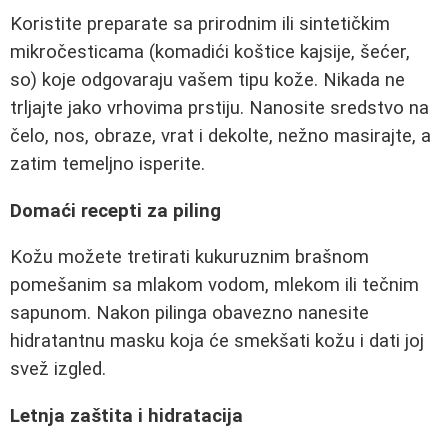
Koristite preparate sa prirodnim ili sintetičkim
mikročesticama (komadići koštice kajsije, šećer,
so) koje odgovaraju vašem tipu kože. Nikada ne
trljajte jako vrhovima prstiju. Nanosite sredstvo na
čelo, nos, obraze, vrat i dekolte, nežno masirajte, a
zatim temeljno isperite.
Domaći recepti za piling
Kožu možete tretirati kukuruznim brašnom
pomešanim sa mlakom vodom, mlekom ili tečnim
sapunom. Nakon pilinga obavezno nanesite
hidratantnu masku koja će smekšati kožu i dati joj
svež izgled.
Letnja zaštita i hidratacija