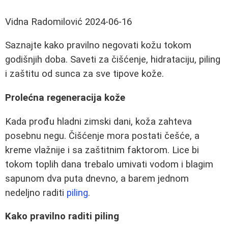
Vidna Radomilović
2024-06-16
Saznajte kako pravilno negovati kožu tokom
godišnjih doba. Saveti za čišćenje, hidrataciju, piling
i zaštitu od sunca za sve tipove kože.
Prolećna regeneracija kože
Kada prođu hladni zimski dani, koža zahteva
posebnu negu. Čišćenje mora postati češće, a
kreme vlažnije i sa zaštitnim faktorom. Lice bi
tokom toplih dana trebalo umivati vodom i blagim
sapunom dva puta dnevno, a barem jednom
nedeljno raditi
piling
.
Kako pravilno raditi piling