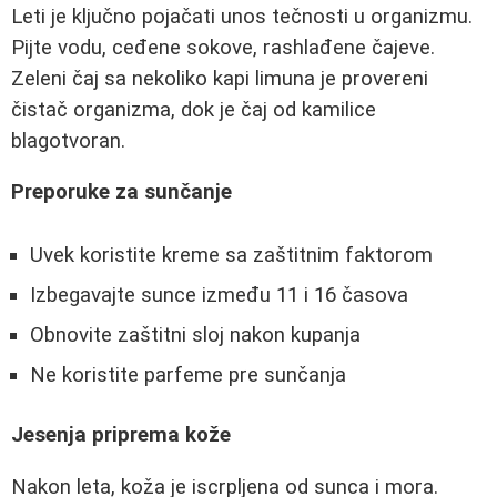
Leti je ključno pojačati unos tečnosti u organizmu.
Pijte vodu, ceđene sokove, rashlađene čajeve.
Zeleni čaj sa nekoliko kapi limuna je provereni
čistač organizma, dok je čaj od kamilice
blagotvoran.
Preporuke za sunčanje
Uvek koristite kreme sa zaštitnim faktorom
Izbegavajte sunce između 11 i 16 časova
Obnovite zaštitni sloj nakon kupanja
Ne koristite parfeme pre sunčanja
Jesenja priprema kože
Nakon leta, koža je iscrpljena od sunca i mora.