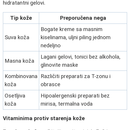
hidratantni gelovi.
Tip kože
Preporučena nega
Bogate kreme sa masnim
Suva koža
kiselinama, uljni piling jednom
nedeljno
Lagani gelovi, tonici bez alkohola,
Masna koža
glinovite maske
Kombinovana
Različiti preparati za T-zonu i
koža
obrasce
Osetljiva
Hipoalergenski preparati bez
koža
mirisa, termalna voda
Vitaminima protiv starenja kože