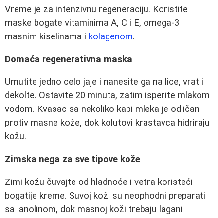
Vreme je za intenzivnu regeneraciju. Koristite
maske bogate vitaminima A, C i E, omega-3
masnim kiselinama i
kolagenom
.
Domaća regenerativna maska
Umutite jedno celo jaje i nanesite ga na lice, vrat i
dekolte. Ostavite 20 minuta, zatim isperite mlakom
vodom. Kvasac sa nekoliko kapi mleka je odličan
protiv masne kože, dok kolutovi krastavca hidriraju
kožu.
Zimska nega za sve tipove kože
Zimi kožu čuvajte od hladnoće i vetra koristeći
bogatije kreme. Suvoj koži su neophodni preparati
sa lanolinom, dok masnoj koži trebaju lagani