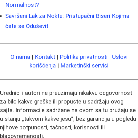
Normalnost?
Savršeni Lak za Nokte: Pristupačni Biseri Kojima
ćete se Oduševiti
O nama
|
Kontakt
|
Politika privatnosti
|
Uslovi
korišćenja
|
Marketinški servisi
Urednici i autori ne preuzimaju nikakvu odgovornost
za bilo kakve greške ili propuste u sadržaju ovog
sajta. Informacije sadržane na ovom sajtu pružaju se
u stanju „takvom kakve jesu“, bez garancija u pogledu
njihove potpunosti, tačnosti, korisnosti ili
blagovremenosti.