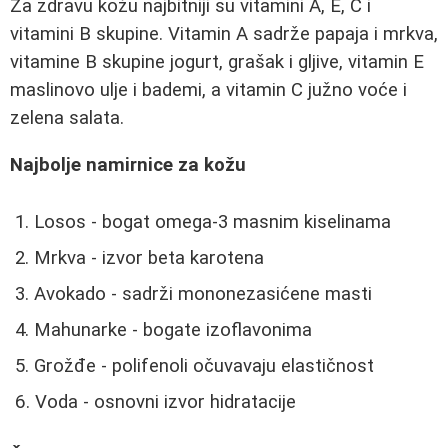
Za zdravu kožu najbitniji su vitamini A, E, C i
vitamini B skupine. Vitamin A sadrže papaja i mrkva,
vitamine B skupine jogurt, grašak i gljive, vitamin E
maslinovo ulje i bademi, a vitamin C južno voće i
zelena salata.
Najbolje namirnice za kožu
Losos - bogat omega-3 masnim kiselinama
Mrkva - izvor beta karotena
Avokado - sadrži mononezasićene masti
Mahunarke - bogate izoflavonima
Grožđe - polifenoli očuvavaju elastičnost
Voda - osnovni izvor hidratacije