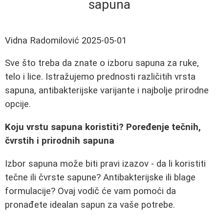
sapuna
Vidna Radomilović
2025-05-01
Sve što treba da znate o izboru sapuna za ruke,
telo i lice. Istražujemo prednosti različitih vrsta
sapuna, antibakterijske varijante i najbolje prirodne
opcije.
Koju vrstu sapuna koristiti? Poređenje tečnih,
čvrstih i prirodnih sapuna
Izbor sapuna može biti pravi izazov - da li koristiti
tečne ili čvrste sapune? Antibakterijske ili blage
formulacije? Ovaj vodič će vam pomoći da
pronađete idealan sapun za vaše potrebe.