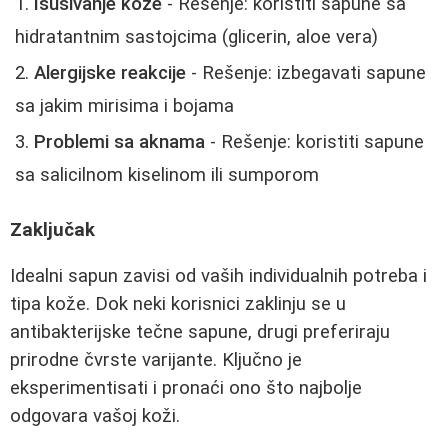
Isušivanje kože
- Rešenje: koristiti sapune sa
hidratantnim sastojcima (glicerin, aloe vera)
Alergijske reakcije
- Rešenje: izbegavati sapune
sa jakim mirisima i bojama
Problemi sa aknama
- Rešenje: koristiti sapune
sa salicilnom kiselinom ili sumporom
Zaključak
Idealni sapun zavisi od vaših individualnih potreba i
tipa kože. Dok neki korisnici zaklinju se u
antibakterijske tečne sapune, drugi preferiraju
prirodne čvrste varijante. Ključno je
eksperimentisati i pronaći ono što najbolje
odgovara vašoj koži.