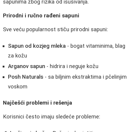
sapunima zbog rizika od isušivanja.
Prirodni i ručno rađeni sapuni
Sve veću popularnost stiču prirodni sapuni:
Sapun od kozjeg mleka
- bogat vitaminima, blag
za kožu
Arganov sapun
- hidrira i neguje kožu
Posh Naturals
- sa biljnim ekstraktima i pčelinjim
voskom
Najčešći problemi i rešenja
Korisnici često imaju sledeće probleme: