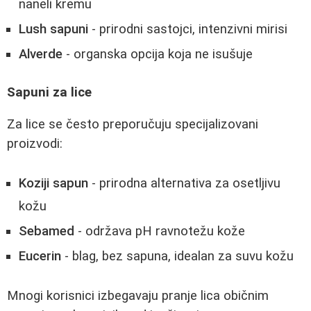
naneli kremu
Lush sapuni
- prirodni sastojci, intenzivni mirisi
Alverde
- organska opcija koja ne isušuje
Sapuni za lice
Za lice se često preporučuju specijalizovani
proizvodi:
Koziji sapun
- prirodna alternativa za osetljivu
kožu
Sebamed
- održava pH ravnotežu kože
Eucerin
- blag, bez sapuna, idealan za suvu kožu
Mnogi korisnici izbegavaju pranje lica običnim