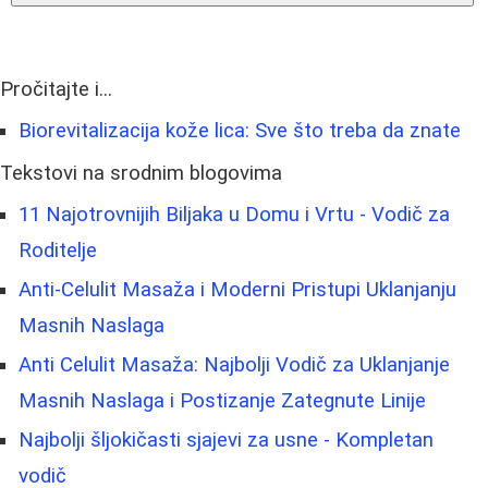
Pročitajte i...
Biorevitalizacija kože lica: Sve što treba da znate
Tekstovi na srodnim blogovima
11 Najotrovnijih Biljaka u Domu i Vrtu - Vodič za
Roditelje
Anti-Celulit Masaža i Moderni Pristupi Uklanjanju
Masnih Naslaga
Anti Celulit Masaža: Najbolji Vodič za Uklanjanje
Masnih Naslaga i Postizanje Zategnute Linije
Najbolji šljokičasti sjajevi za usne - Kompletan
vodič