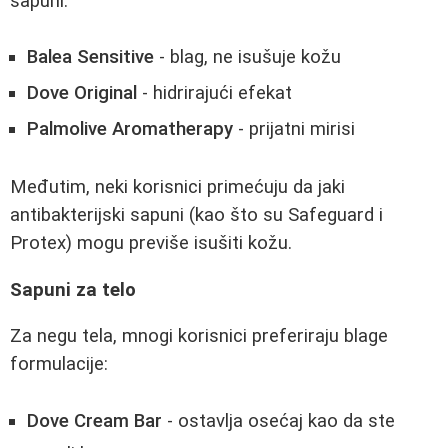
sapuni:
Balea Sensitive
- blag, ne isušuje kožu
Dove Original
- hidrirajući efekat
Palmolive Aromatherapy
- prijatni mirisi
Međutim, neki korisnici primećuju da jaki
antibakterijski sapuni (kao što su Safeguard i
Protex) mogu previše isušiti kožu.
Sapuni za telo
Za negu tela, mnogi korisnici preferiraju blage
formulacije:
Dove Cream Bar
- ostavlja osećaj kao da ste