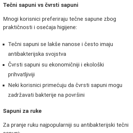
Tečni sapuni vs čvrsti sapuni
Mnogi korisnici preferiraju tečne sapune zbog
praktičnosti i osećaja higijene:
Tečni sapuni se lakše nanose i često imaju
antibakterijska svojstva
Čvrsti sapuni su ekonomičniji i ekološki
prihvatljiviji
Neki korisnici primećuju da čvrsti sapuni mogu
zadržavati bakterije na površini
Sapuni za ruke
Za pranje ruku najpopularniji su antibakterijski tečni