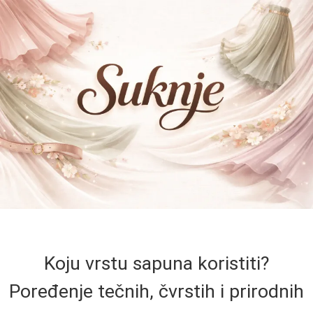
Koju vrstu sapuna koristiti?
Poređenje tečnih, čvrstih i prirodnih