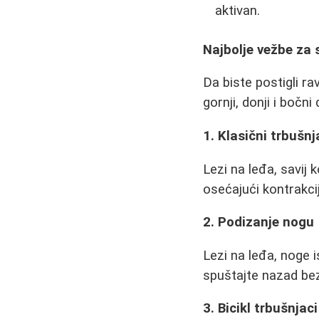
aktivan.
Najbolje vežbe za
Da biste postigli ra
gornji, donji i bočni
1. Klasični trbušnj
Lezi na leđa, savij 
osećajući kontrakci
2. Podizanje nogu
Lezi na leđa, noge 
spuštajte nazad bez
3. Bicikl trbušnjaci