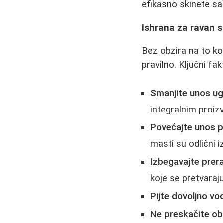
efikasno skinete sa
Ishrana za ravan 
Bez obzira na to ko
pravilno. Ključni fa
Smanjite unos ugl
integralnim proiz
Povećajte unos p
masti su odlični i
Izbegavajte prer
koje se pretvaraju
Pijte dovoljno vo
Ne preskačite o