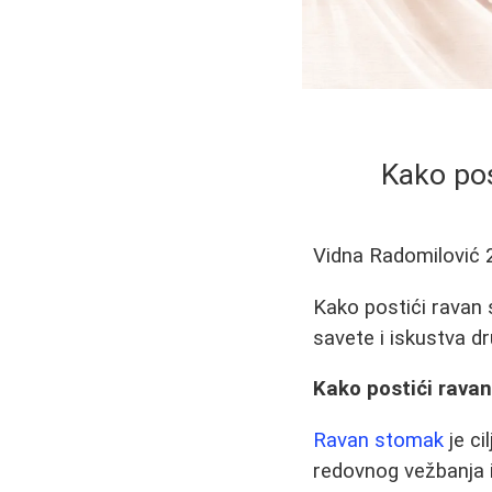
Kako pos
Vidna Radomilović
Kako postići ravan 
savete i iskustva dru
Kako postići ravan
Ravan stomak
je ci
redovnog vežbanja i