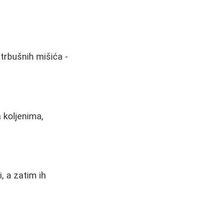
 trbušnih mišića -
a koljenima,
, a zatim ih