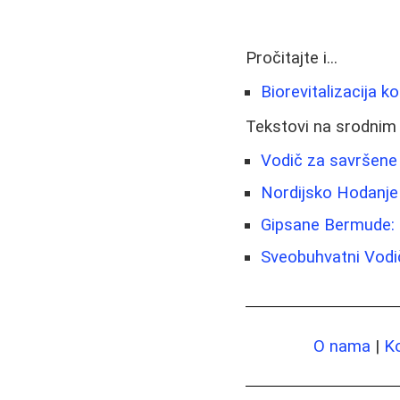
Pročitajte i...
Biorevitalizacija k
Tekstovi na srodnim
Vodič za savršene 
Nordijsko Hodanje 
Gipsane Bermude: 
Sveobuhvatni Vod
O nama
|
K