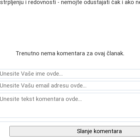
u strpljenju i redovnosti - nemojte odustajati čak i ako n
Trenutno nema komentara za ovaj članak.
Slanje komentara