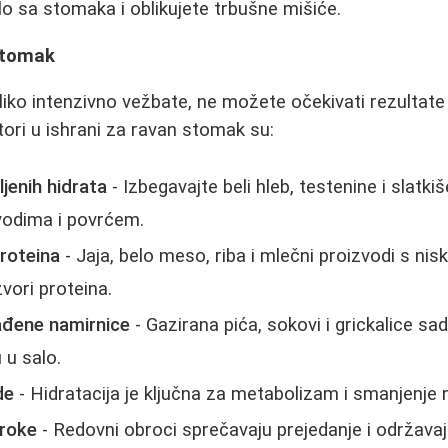
lo sa stomaka i oblikujete trbušne mišiće.
stomak
liko intenzivno vežbate, ne možete očekivati rezultate
ktori u ishrani za ravan stomak su:
jenih hidrata
- Izbegavajte beli hleb, testenine i slatkiš
vodima i povrćem.
roteina
- Jaja, belo meso, riba i mlečni proizvodi s ni
zvori proteina.
ađene namirnice
- Gazirana pića, sokovi i grickalice sa
 u salo.
de
- Hidratacija je ključna za metabolizam i smanjenje 
broke
- Redovni obroci sprečavaju prejedanje i održav