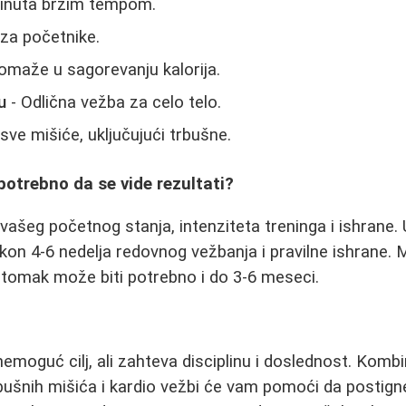
inuta brzim tempom.
 za početnike.
omaže u sagorevanju kalorija.
u
- Odlična vežba za celo telo.
 sve mišiće, uključujući trbušne.
potrebno da se vide rezultati?
 vašeg početnog stanja, intenziteta treninga i ishrane.
on 4-6 nedelja redovnog vežbanja i pravilne ishrane.
stomak može biti potrebno i do 3-6 meseci.
emoguć cilj, ali zahteva disciplinu i doslednost. Kombi
rbušnih mišića i kardio vežbi će vam pomoći da postign