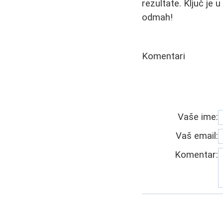
rezultate. Ključ je 
odmah!
Komentari
Vaše ime:
Vaš email:
Komentar: