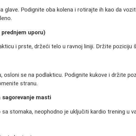
a glave. Podignite oba kolena i rotirajte ih kao da vozite
leno.
u prednjem uporu)
kticu i prste, držeći telo u ravnoj liniji. Držite pozici
i
, osloni se na podlakticu. Podignite kukove i držite poz
omenite stranu.
a sagorevanje masti
o sa stomaka, neophodno je uključiti kardio trening u v