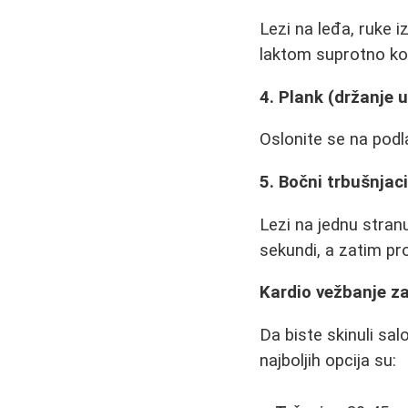
Lezi na leđa, ruke iz
laktom suprotno ko
4. Plank (držanje 
Oslonite se na podla
5. Bočni trbušnjac
Lezi na jednu stranu
sekundi, a zatim pr
Kardio vežbanje z
Da biste skinuli sal
najboljih opcija su: