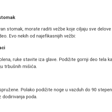
 stomak
van stomak, morate raditi vežbe koje ciljaju sve delove
 deo. Evo nekih od najefikasnijih vežbi:
aci
kolena, ruke stavite iza glave. Podižite gornji deo tela k
ju trbušnih mišića.
ispružene. Polako podižite noge u vazduh do 90 stepeni
 dodirivanja poda.