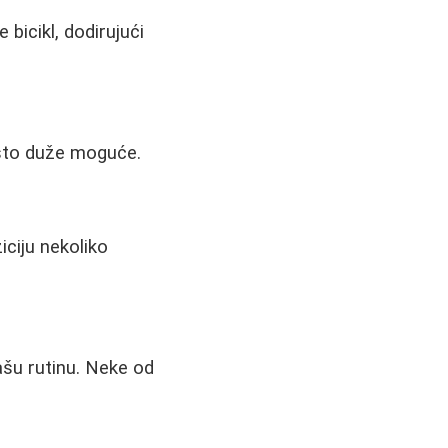
 bicikl, dodirujući
ju što duže moguće.
iciju nekoliko
ašu rutinu. Neke od