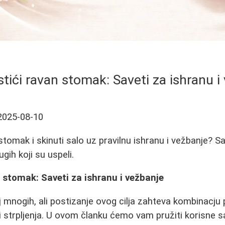
tići ravan stomak: Saveti za ishranu i
2025-08-10
stomak i skinuti salo uz pravilnu ishranu i vežbanje? S
gih koji su uspeli.
 stomak: Saveti za ishranu i vežbanje
lj mnogih, ali postizanje ovog cilja zahteva kombinacju 
 strpljenja. U ovom članku ćemo vam pružiti korisne 