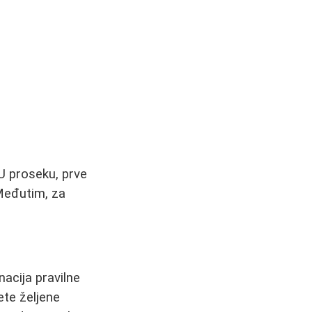
 U proseku, prve
 Međutim, za
nacija pravilne
ete željene