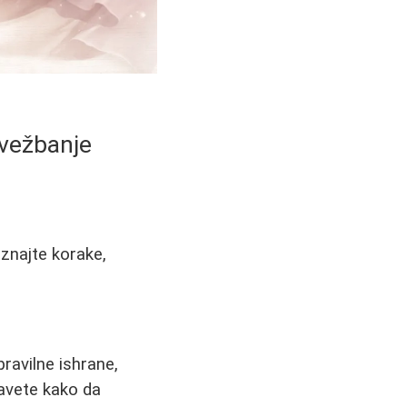
 vežbanje
aznajte korake,
pravilne ishrane,
savete kako da