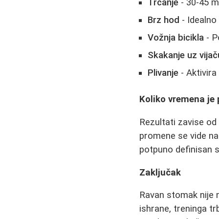
Trčanje
- 30-45 m
Brz hod
- Idealno
Vožnja bicikla
- P
Skakanje uz vijač
Plivanje
- Aktivira
Koliko vremena je 
Rezultati zavise od
promene se vide nak
potpuno definisan 
Zaključak
Ravan stomak nije n
ishrane, treninga t