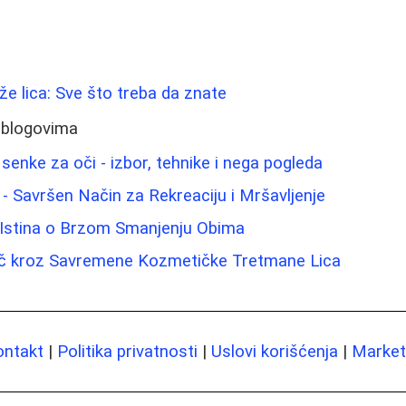
ože lica: Sve što treba da znate
 blogovima
senke za oči - izbor, tehnike i nega pogleda
- Savršen Način za Rekreaciju i Mršavljenje
Istina o Brzom Smanjenju Obima
ič kroz Savremene Kozmetičke Tretmane Lica
ontakt
|
Politika privatnosti
|
Uslovi korišćenja
|
Marketi