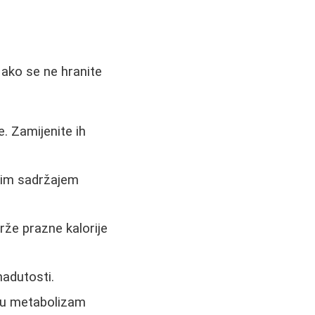
 ako se ne hranite
e. Zamijenite ih
skim sadržajem
drže prazne kalorije
nadutosti.
aju metabolizam