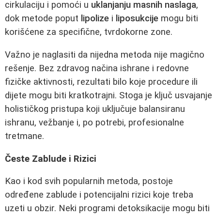
cirkulaciju i pomoći u
uklanjanju masnih naslaga
,
dok metode poput
lipolize
i
liposukcije
mogu biti
korišćene za specifične, tvrdokorne zone.
Važno je naglasiti da nijedna metoda nije magično
rešenje. Bez zdravog načina ishrane i redovne
fizičke aktivnosti, rezultati bilo koje procedure ili
dijete mogu biti kratkotrajni. Stoga je ključ usvajanje
holističkog pristupa koji uključuje balansiranu
ishranu, vežbanje i, po potrebi, profesionalne
tretmane.
Česte Zablude i Rizici
Kao i kod svih popularnih metoda, postoje
određene zablude i potencijalni rizici koje treba
uzeti u obzir. Neki programi detoksikacije mogu biti