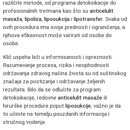
različite metode, od programa detoksikacije do
profesionalnih tretmana kao što su
anticelulit
masaža
,
lipoliza
,
liposukcija
i
lipotransfer
. Svaka od
ovih procedura ima svoje prednosti i ograničenja, a
njihova efikasnost može varirati od osobe do
osobe.
Klič uspeha leži u informisanosti i opreznosti.
Razumevanje procesa, rizika i neophodnosti
održavanja zdravog načina života su od suštinskog
značaja za postizanje i održavanje željenih
rezultata. Bilo da se odlučite za program
detoksikacije, redovne
anticelulit masaže
ili
hirurške procedure poput
liposukcije
, važno je da
to učinite na temelju pouzdanih informacija i
stručnog vodenja.