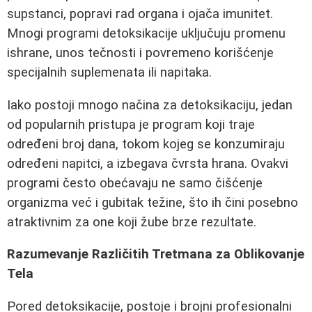
supstanci, popravi rad organa i ojača imunitet.
Mnogi programi detoksikacije uključuju promenu
ishrane, unos tečnosti i povremeno korišćenje
specijalnih suplemenata ili napitaka.
Iako postoji mnogo načina za detoksikaciju, jedan
od popularnih pristupa je program koji traje
određeni broj dana, tokom kojeg se konzumiraju
određeni napitci, a izbegava čvrsta hrana. Ovakvi
programi često obećavaju ne samo čišćenje
organizma već i gubitak težine, što ih čini posebno
atraktivnim za one koji žube brze rezultate.
Razumevanje Različitih Tretmana za Oblikovanje
Tela
Pored detoksikacije, postoje i brojni profesionalni