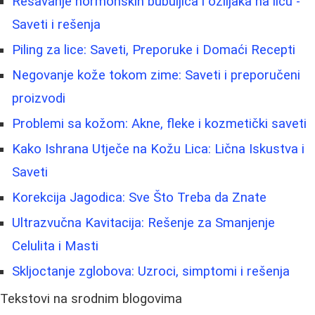
Rešavanje hormonskih bubuljica i ožiljaka na licu -
Saveti i rešenja
Piling za lice: Saveti, Preporuke i Domaći Recepti
Negovanje kože tokom zime: Saveti i preporučeni
proizvodi
Problemi sa kožom: Akne, fleke i kozmetički saveti
Kako Ishrana Utječe na Kožu Lica: Lična Iskustva i
Saveti
Korekcija Jagodica: Sve Što Treba da Znate
Ultrazvučna Kavitacija: Rešenje za Smanjenje
Celulita i Masti
Skljoctanje zglobova: Uzroci, simptomi i rešenja
Tekstovi na srodnim blogovima