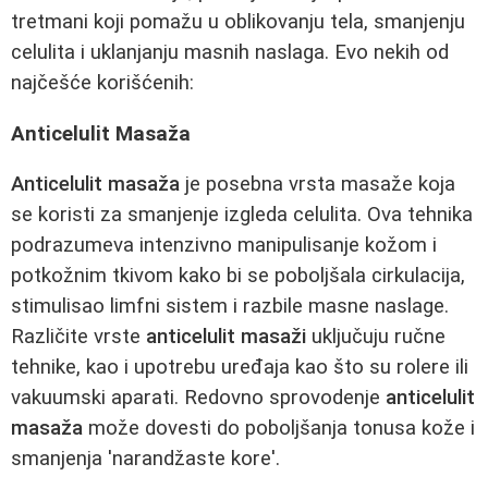
tretmani koji pomažu u oblikovanju tela, smanjenju
celulita i uklanjanju masnih naslaga. Evo nekih od
najčešće korišćenih:
Anticelulit Masaža
Anticelulit masaža
je posebna vrsta masaže koja
se koristi za smanjenje izgleda celulita. Ova tehnika
podrazumeva intenzivno manipulisanje kožom i
potkožnim tkivom kako bi se poboljšala cirkulacija,
stimulisao limfni sistem i razbile masne naslage.
Različite vrste
anticelulit masaži
uključuju ručne
tehnike, kao i upotrebu uređaja kao što su rolere ili
vakuumski aparati. Redovno sprovodenje
anticelulit
masaža
može dovesti do poboljšanja tonusa kože i
smanjenja 'narandžaste kore'.