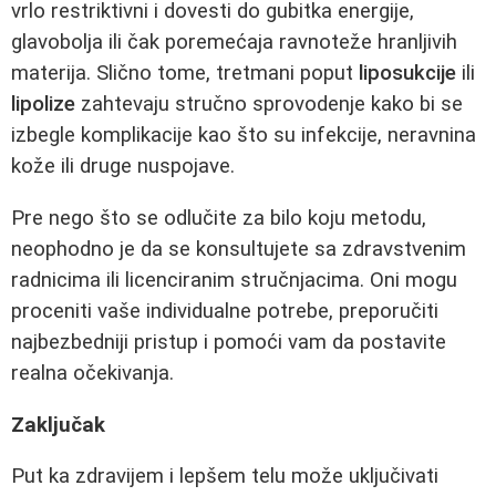
vrlo restriktivni i dovesti do gubitka energije,
glavobolja ili čak poremećaja ravnoteže hranljivih
materija. Slično tome, tretmani poput
liposukcije
ili
lipolize
zahtevaju stručno sprovodenje kako bi se
izbegle komplikacije kao što su infekcije, neravnina
kože ili druge nuspojave.
Pre nego što se odlučite za bilo koju metodu,
neophodno je da se konsultujete sa zdravstvenim
radnicima ili licenciranim stručnjacima. Oni mogu
proceniti vaše individualne potrebe, preporučiti
najbezbedniji pristup i pomoći vam da postavite
realna očekivanja.
Zaključak
Put ka zdravijem i lepšem telu može uključivati