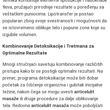
tehnika kombinuje elemente liposukcije i nadoknade
tkiva, pružajući prirodnije rezultate u poređenju sa
veštačkim puniocima. Lipotransfer je postao
popularan zbog svoje svestranosti i mogućnosti da
se istovremeno oblikuje telo i popune zone koje su
izgubile volumen.
Kombinovanje Detoksikacije i Tretmana za
Optimalne Rezultate
Mnogi stručnjaci savetuju kombinovanje različitih
pristupa kako bi se postigli optimalni rezultati. Na
primer, programa detoksikacije može biti dobar
početak za čišćenje organizma i gubitak inicijalne
težine, nakon čega se mogu uvesti
anticelulit
masaže
ili druge procedure za dalje oblikovanje
tela. Redovna
anticelulit masaža
može poboljšati