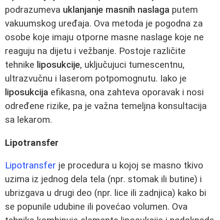
podrazumeva
uklanjanje masnih naslaga
putem
vakuumskog uređaja. Ova metoda je pogodna za
osobe koje imaju otporne masne naslage koje ne
reaguju na dijetu i vežbanje. Postoje različite
tehnike
liposukcije
, uključujuci tumescentnu,
ultrazvučnu i laserom potpomognutu. Iako je
liposukcija
efikasna, ona zahteva oporavak i nosi
određene rizike, pa je važna temeljna konsultacija
sa lekarom.
Lipotransfer
Lipotransfer
je procedura u kojoj se masno tkivo
uzima iz jednog dela tela (npr. stomak ili butine) i
ubrizgava u drugi deo (npr. lice ili zadnjica) kako bi
se popunile udubine ili povećao volumen. Ova