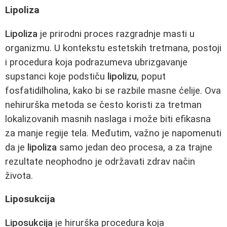
Lipoliza
Lipoliza
je prirodni proces razgradnje masti u
organizmu. U kontekstu estetskih tretmana, postoji
i procedura koja podrazumeva ubrizgavanje
supstanci koje podstiču
lipolizu
, poput
fosfatidilholina, kako bi se razbile masne ćelije. Ova
nehirurška metoda se često koristi za tretman
lokalizovanih masnih naslaga i može biti efikasna
za manje regije tela. Međutim, važno je napomenuti
da je
lipoliza
samo jedan deo procesa, a za trajne
rezultate neophodno je održavati zdrav način
života.
Liposukcija
Liposukcija
je hirurška procedura koja