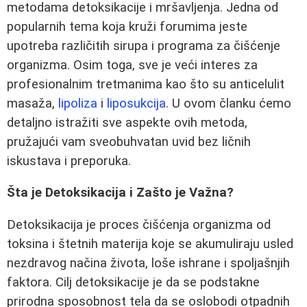
metodama detoksikacije i mršavljenja. Jedna od
popularnih tema koja kruži forumima jeste
upotreba različitih sirupa i programa za čišćenje
organizma. Osim toga, sve je veći interes za
profesionalnim tretmanima kao što su anticelulit
masaža,
lipoliza
i
liposukcija
. U ovom članku ćemo
detaljno istražiti sve aspekte ovih metoda,
pružajući vam sveobuhvatan uvid bez ličnih
iskustava i preporuka.
Šta je Detoksikacija i Zašto je Važna?
Detoksikacija je proces čišćenja organizma od
toksina i štetnih materija koje se akumuliraju usled
nezdravog načina života, loše ishrane i spoljašnjih
faktora. Cilj detoksikacije je da se podstakne
prirodna sposobnost tela da se oslobodi otpadnih