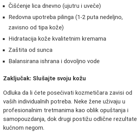
Čišćenje lica dnevno (ujutru i uveče)
Redovna upotreba pilinga (1-2 puta nedeljno,
zavisno od tipa kože)
Hidratacija kože kvalitetnim kremama
Zaštita od sunca
Balansirana ishrana i dovoljno vode
Zaključak: Slušajte svoju kožu
Odluka da li ćete posećivati kozmetičara zavisi od
vaših individualnih potreba. Neke žene uživaju u
profesionalnim tretmanima kao oblik opuštanja i
samopouzdanja, dok drugi postižu odlične rezultate
kućnom negom.