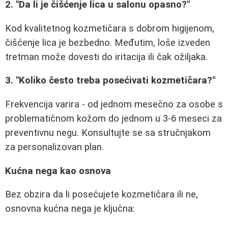
2. "Da li je čišćenje lica u salonu opasno?"
Kod kvalitetnog kozmetičara s dobrom higijenom,
čišćenje lica je bezbedno. Međutim, loše izveden
tretman može dovesti do iritacija ili čak ožiljaka.
3. "Koliko često treba posećivati kozmetičara?"
Frekvencija varira - od jednom mesečno za osobe s
problematičnom kožom do jednom u 3-6 meseci za
preventivnu negu. Konsultujte se sa stručnjakom
za personalizovan plan.
Kućna nega kao osnova
Bez obzira da li posećujete kozmetičara ili ne,
osnovna kućna nega je ključna: