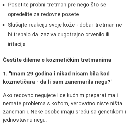
Posetite probni tretman pre nego što se
opredelite za redovne posete
Slušajte reakciju svoje kože - dobar tretman ne
bi trebalo da izaziva dugotrajno crvenilo ili
iritacije
Čestite dileme o kozmetičkim tretmanima
1. "Imam 29 godina i nikad nisam bila kod
kozmetičara - da li sam zanemarila negu?"
Ako redovno negujete lice kućnim preparatima i
nemate problema s kožom, verovatno niste ništa
zanemarili. Neke osobe imaju sreću sa genetikom i
jednostavnu negu.