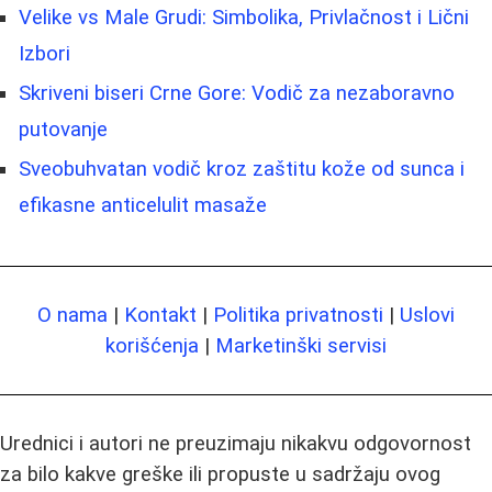
Velike vs Male Grudi: Simbolika, Privlačnost i Lični
Izbori
Skriveni biseri Crne Gore: Vodič za nezaboravno
putovanje
Sveobuhvatan vodič kroz zaštitu kože od sunca i
efikasne anticelulit masaže
O nama
|
Kontakt
|
Politika privatnosti
|
Uslovi
korišćenja
|
Marketinški servisi
Urednici i autori ne preuzimaju nikakvu odgovornost
za bilo kakve greške ili propuste u sadržaju ovog