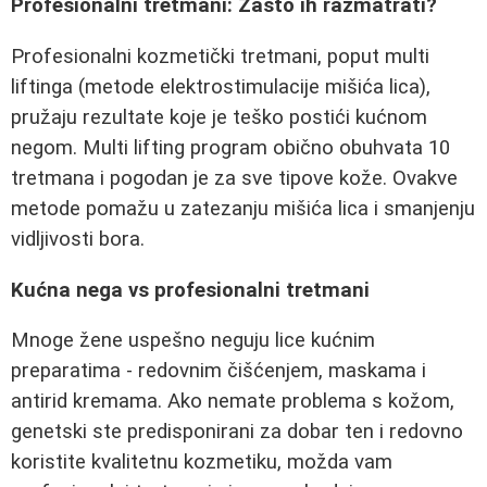
Profesionalni tretmani: Zašto ih razmatrati?
Profesionalni kozmetički tretmani, poput multi
liftinga (metode elektrostimulacije mišića lica),
pružaju rezultate koje je teško postići kućnom
negom. Multi lifting program obično obuhvata 10
tretmana i pogodan je za sve tipove kože. Ovakve
metode pomažu u zatezanju mišića lica i smanjenju
vidljivosti bora.
Kućna nega vs profesionalni tretmani
Mnoge žene uspešno neguju lice kućnim
preparatima - redovnim čišćenjem, maskama i
antirid kremama. Ako nemate problema s kožom,
genetski ste predisponirani za dobar ten i redovno
koristite kvalitetnu kozmetiku, možda vam