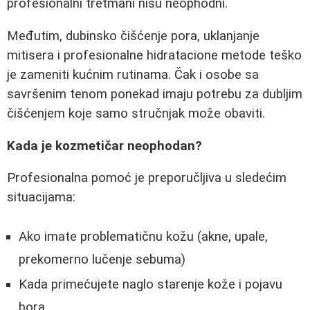
profesionalni tretmani nisu neophodni.
Međutim, dubinsko čišćenje pora, uklanjanje
mitisera i profesionalne hidratacione metode teško
je zameniti kućnim rutinama. Čak i osobe sa
savršenim tenom ponekad imaju potrebu za dubljim
čišćenjem koje samo stručnjak može obaviti.
Kada je kozmetičar neophodan?
Profesionalna pomoć je preporučljiva u sledećim
situacijama:
Ako imate problematičnu kožu (akne, upale,
prekomerno lučenje sebuma)
Kada primećujete naglo starenje kože i pojavu
bora