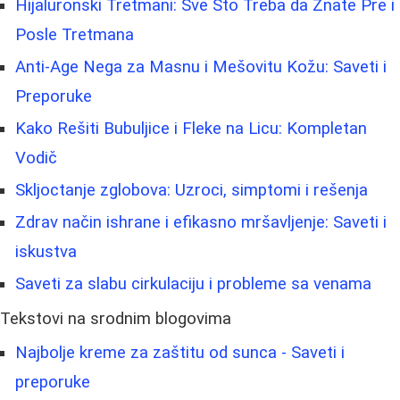
Hijaluronski Tretmani: Sve Što Treba da Znate Pre i
Posle Tretmana
Anti-Age Nega za Masnu i Mešovitu Kožu: Saveti i
Preporuke
Kako Rešiti Bubuljice i Fleke na Licu: Kompletan
Vodič
Skljoctanje zglobova: Uzroci, simptomi i rešenja
Zdrav način ishrane i efikasno mršavljenje: Saveti i
iskustva
Saveti za slabu cirkulaciju i probleme sa venama
Tekstovi na srodnim blogovima
Najbolje kreme za zaštitu od sunca - Saveti i
preporuke